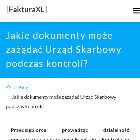
Skip
[
FakturaXL
]
T
to
n
main
content
Jakie dokumenty może
zażądać Urząd Skarbowy
podczas kontroli?
Blog
Jakie dokumenty może zażądać Urząd Skarbowy
podczas kontroli?
Przedsiębiorca prowadząc działalność
gospodarczą zawsze musi liczyć się z kontrolą ze