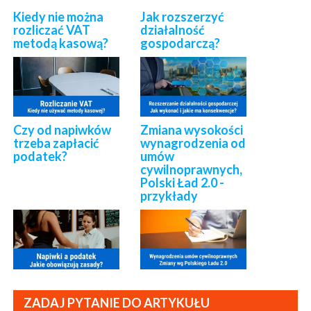
Kiedy nie można
Jak rozszerzyć
rozliczać VAT
działalność
metodą kasową?
gospodarczą?
Czy od napiwków
Zmiana wysokości
trzeba zapłacić
wynagrodzenia od
podatek?
umów
cywilnoprawnych,
Polski Ład 2.0 -
przykłady
ZADAJ PYTANIE DO ARTYKUŁU