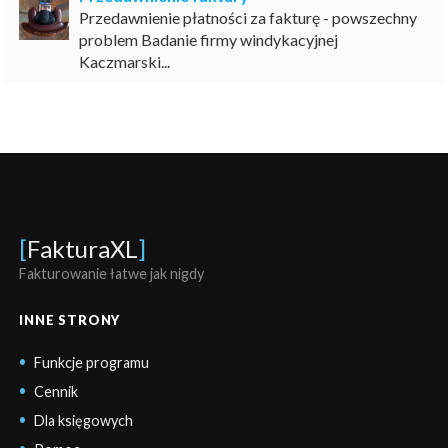
Przedawnienie płatności za fakturę - powszechny
problem Badanie firmy windykacyjnej
Kaczmarski...
[
FakturaXL
]
Fakturowanie łatwe jak nigdy
INNE STRONY
Funkcje programu
Cennik
Dla księgowych