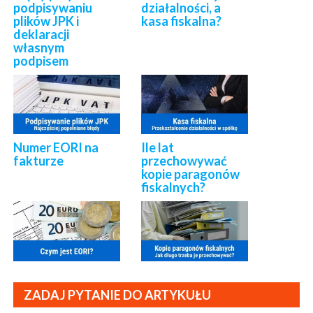
podpisywaniu
działalności, a
plików JPK i
kasa fiskalna?
deklaracji
własnym
podpisem
Numer EORI na
Ile lat
fakturze
przechowywać
kopie paragonów
fiskalnych?
ZADAJ PYTANIE DO ARTYKUŁU