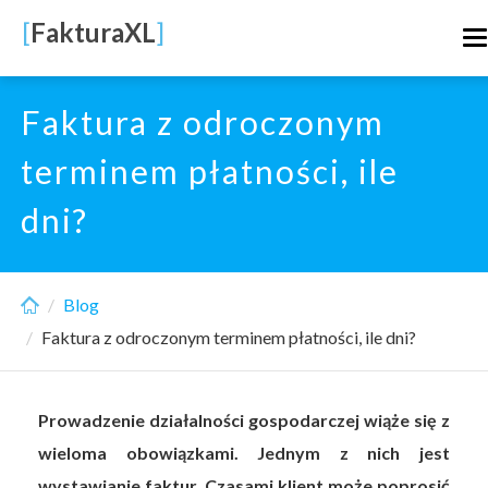
Skip
[
FakturaXL
]
T
to
n
main
content
Faktura z odroczonym
terminem płatności, ile
dni?
Blog
Faktura z odroczonym terminem płatności, ile dni?
Prowadzenie działalności gospodarczej wiąże się z
wieloma obowiązkami. Jednym z nich jest
wystawianie faktur. Czasami klient może poprosić