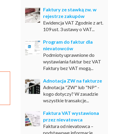
Faktury ze stawką zw. w
rejestrze zakupów
Ewidencja VAT Zgodnie z art.
109 ust. 3 ustawy o VAT...
Program do faktur dla
nievatowców
Podmioty uprawnione do
wystawiania faktur bez VAT
Faktury bez VAT mogą...
Adnotacja ZW na fakturze
Adnotacja "ZW" lub "NP" -
kogo dotyczy? W zasadzie
wszystkie transakcje...
Faktura VAT wystawiona
przez nievatowca
Faktura od nievatowca –
podstawowe informacje