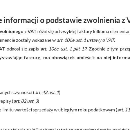
 informacji o podstawie zwolnienia z
wolnionego z VAT
różni się od zwykłej faktury kilkoma elementam
umencie zostały wskazane w
art. 106e ust. 1 ustawy o VAT
.
AT odnosi się zapis
art. 106e ust. 1 pkt 19
. Zgodnie z tym prz
stawiając fakturę, ma obowiązek umieścić na niej informa
anych czynności (
art. 43 ust. 1
)
episy (
art. 82 ust. 3
)
e limitu wartości sprzedaży w ubiegłym roku podatkowym (
art. 1
zwolnienia z VAT dobrze jest również przejrzeć zapisy znajdują