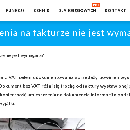
FUNKCJE
CENNIK
DLA KSIĘGOWYCH
KONTAKT
enia na fakturze nie jest wym
ze nie jest wymagana?
enia z VAT celem udokumentowania sprzedaży powinien wys
Dokument bez VAT różni się trochę od faktury wystawionej 
t konieczność umieszczenia na dokumencie informacji o pods
yjątki.