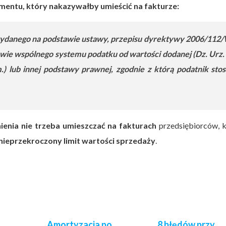
mentu, który nakazywałby umieścić na fakturze:
wydanego na podstawie ustawy, przepisu dyrektywy 2006/112
rawie wspólnego systemu podatku od wartości dodanej (Dz. Urz.
m.) lub innej podstawy prawnej, zgodnie z którą podatnik stos
ienia nie trzeba umieszczać na fakturach
przedsiębiorców, k
nieprzekroczony limit wartości sprzedaży
.
Amortyzacja po
8 błędów przy