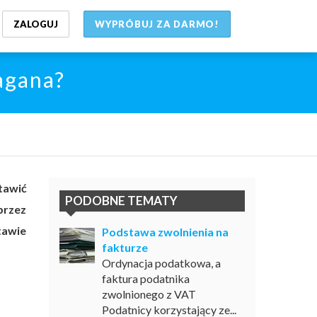
ZALOGUJ
WYPRÓBUJ ZA DARMO!
agana?
tawić
PODOBNE TEMATY
przez
tawie
Podstawa zwolnienia na
fakturze
Ordynacja podatkowa, a
faktura podatnika
zwolnionego z VAT
Podatnicy korzystający ze...