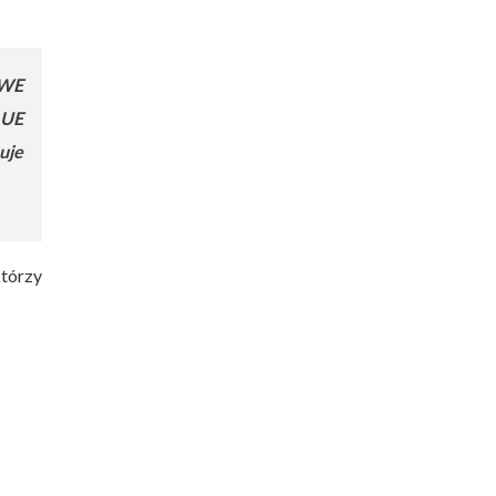
/WE
 UE
uje
tórzy