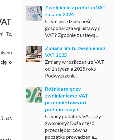
Zwolnienie z podatku VAT,
zasady 2024
 VAT
Czym jest działalność
gospodarcza wg ustawy o
i. Te,
VAT? Zgodnie z ustawą...
Zmiana limitu zwolnienia z
episem
VAT 2025
cję o
Zmiany w rozliczaniu z VAT
od 1 stycznia 2025 roku
Podwyższenie...
Różnica między
zwolnieniem z VAT
przedmiotowym i
podmiotowym
Czynny podatnik VAT, czy
13 ust.
zwolniony? Duża część
przedsiębiorców na
początku prowadzenia...
ce się