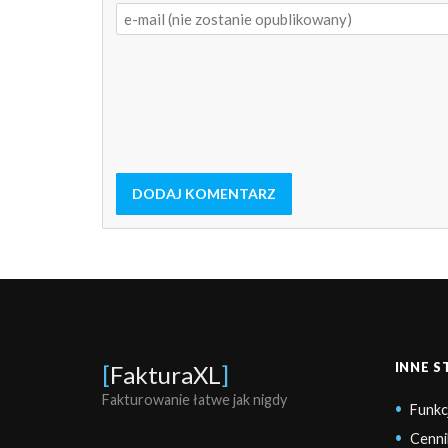
DODAJ KOMENTARZ
INNE 
[
FakturaXL
]
Fakturowanie łatwe jak nigdy
Funkc
Cenni