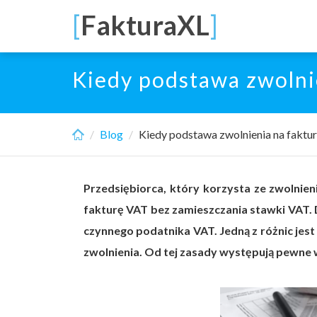
Skip
[
FakturaXL
]
to
main
content
Kiedy podstawa zwolni
Blog
Kiedy podstawa zwolnienia na faktur
Przedsiębiorca, który korzysta ze zwolni
fakturę VAT bez zamieszczania stawki VAT. 
czynnego podatnika VAT. Jedną z różnic jes
zwolnienia. Od tej zasady występują pewne w