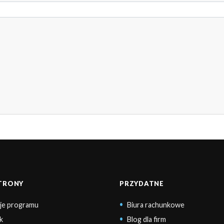
STRONY
PRZYDATNE
je programu
Biura rachunkowe
k
Blog dla firm