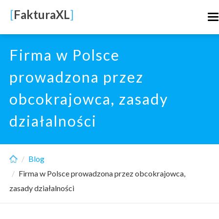
Skip
[
FakturaXL
]
T
to
n
main
content
Firma w Polsce
prowadzona przez
obcokrajowca, zasady
działalności
Blog
Firma w Polsce prowadzona przez obcokrajowca,
zasady działalności