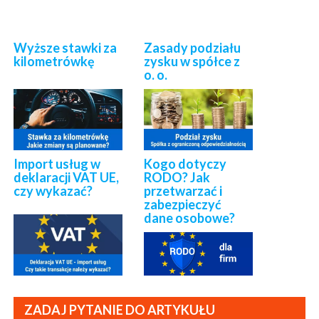
Wyższe stawki za
Zasady podziału
kilometrówkę
zysku w spółce z
o. o.
Import usług w
Kogo dotyczy
deklaracji VAT UE,
RODO? Jak
czy wykazać?
przetwarzać i
zabezpieczyć
dane osobowe?
ZADAJ PYTANIE DO ARTYKUŁU