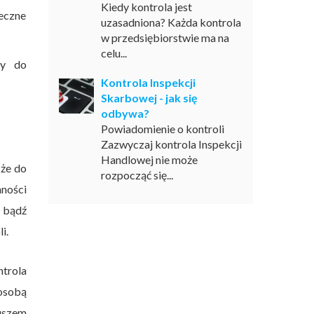
Kiedy kontrola jest
teczne
uzasadniona? Każda kontrola
w przedsiębiorstwie ma na
celu...
ny do
Kontrola Inspekcji
Skarbowej - jak się
odbywa?
Powiadomienie o kontroli
Zazwyczaj kontrola Inspekcji
Handlowej nie może
 że do
rozpocząć się...
ności
 bądź
i.
ntrola
 osobą
iuszem