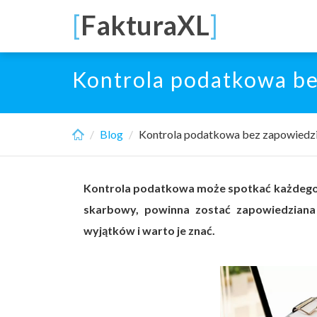
Skip
[
FakturaXL
]
to
main
content
Kontrola podatkowa be
Blog
Kontrola podatkowa bez zapowiedzi
Kontrola podatkowa może spotkać każdego p
skarbowy, powinna zostać zapowiedzian
wyjątków i warto je znać.