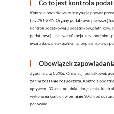
Co to jest kontrola poda
Kontrola podatkowa to instytucja prawna prze
(
art.281-292
). Organy podatkowe pierwszej in
kontroli podatkowej u podatników, płatników,
podatkowej jest weryfikacja czy podmiot p
uwarunkowane aktualnymi przepisami prawa p
Obowiązek zapowiadania
Zgodnie z
art. 282b
Ordynacji podatkowej,
pod
zanim zostanie rozpoczęta.
Kontrola podatkowa
upływem 30 dni od dnia doręczenia kontro
wykonania kontroli w terminie 30 dni od dosta
ponownie.