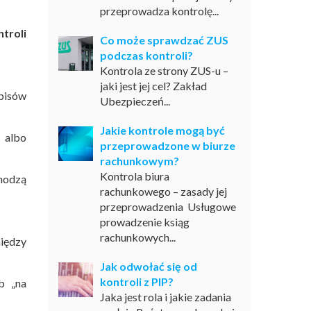
przeprowadza kontrolę...
troli
Co może sprawdzać ZUS
podczas kontroli?
Kontrola ze strony ZUS-u –
jaki jest jej cel? Zakład
episów
Ubezpieczeń...
Jakie kontrole mogą być
 albo
przeprowadzone w biurze
rachunkowym?
Kontrola biura
chodzą
rachunkowego – zasady jej
przeprowadzenia Usługowe
prowadzenie ksiąg
rachunkowych...
niędzy
Jak odwołać się od
kontroli z PIP?
b „na
Jaka jest rola i jakie zadania