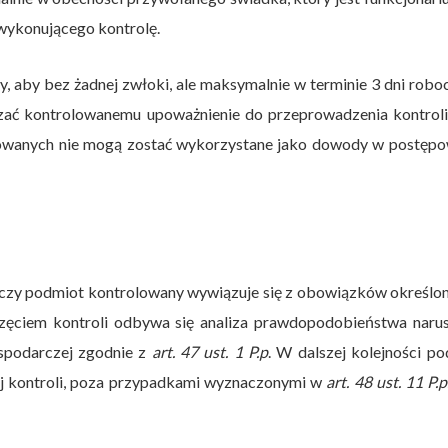
wykonującego kontrolę.
ny, aby bez żadnej zwłoki, ale maksymalnie w terminie 3 dni robo
azać kontrolowanemu upoważnienie do przeprowadzenia kontrol
olowanych nie mogą zostać wykorzystane jako dowody w postępo
, czy podmiot kontrolowany wywiązuje się z obowiązków określo
ęciem kontroli odbywa się analiza prawdopodobieństwa narus
spodarczej zgodnie z
art. 47 ust. 1 P.p
. W dalszej kolejności p
ej kontroli, poza przypadkami wyznaczonymi w
art. 48 ust. 11 P.p