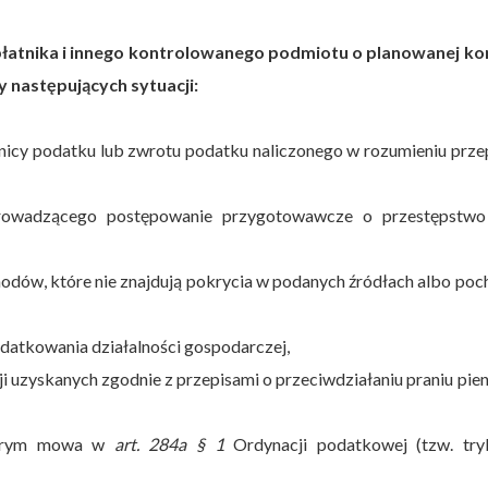
łatnika i innego kontrolowanego podmiotu o planowanej kon
następujących sytuacji:
żnicy podatku lub zwrotu podatku naliczonego w rozumieniu prz
rowadzącego postępowanie przygotowawcze o przestępstwo
odów, które nie znajdują pokrycia w podanych źródłach albo po
odatkowania działalności gospodarczej,
i uzyskanych zgodnie z przepisami o przeciwdziałaniu praniu pie
którym mowa w
art. 284a § 1
Ordynacji podatkowej (tzw. try