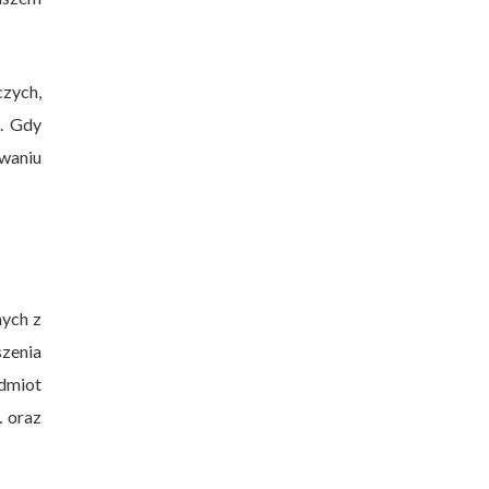
czych,
i. Gdy
waniu
nych z
zenia
odmiot
.
oraz