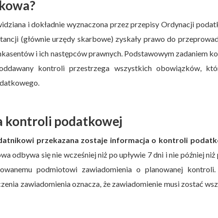
tkowa?
widziana i dokładnie wyznaczona przez przepisy Ordynacji poda
stancji (głównie urzędy skarbowe) zyskały prawo do przeprowa
 inkasentów i ich następców prawnych. Podstawowym zadaniem ko
oddawany kontroli przestrzega wszystkich obowiązków, któ
odatkowego.
 kontroli podatkowej
atnikowi przekazana zostaje informacja o kontroli podatk
 odbywa się nie wcześniej niż po upływie 7 dni i nie później niż
lowanemu podmiotowi zawiadomienia o planowanej kontroli.
rczenia zawiadomienia oznacza, że zawiadomienie musi zostać ws