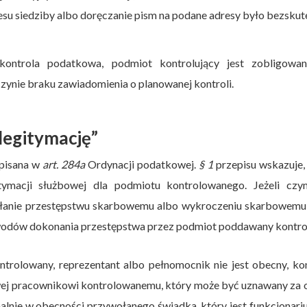
esu siedziby albo doręczanie pism na podane adresy było bezsku
 kontrola podatkowa, podmiot kontrolujący jest zobligowa
zynie braku zawiadomienia o planowanej kontroli.
legitymację”
opisana w
art. 284a
Ordynacji podatkowej.
§ 1
przepisu wskazuje,
tymacji służbowej dla podmiotu kontrolowanego. Jeżeli czyn
iałanie przestępstwu skarbowemu albo wykroczeniu skarbowemu
wodów dokonania przestępstwa przez podmiot poddawany kontrol
ntrolowany, reprezentant albo pełnomocnik nie jest obecny, ko
owej pracownikowi kontrolowanemu, który może być uznawany za
alnie w obecności przywołanego świadka, który jest funkcjonar