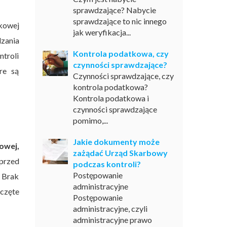
sprawdzające? Nabycie
sprawdzające to nic innego
tkowej
jak weryfikacja...
dzania
Kontrola podatkowa, czy
ntroli
czynności sprawdzające?
re są
Czynności sprawdzające, czy
kontrola podatkowa?
Kontrola podatkowa i
czynności sprawdzające
pomimo,...
Jakie dokumenty może
owej,
zażądać Urząd Skarbowy
 przed
podczas kontroli?
Postępowanie
 Brak
administracyjne
zczęte
Postępowanie
administracyjne, czyli
administracyjne prawo