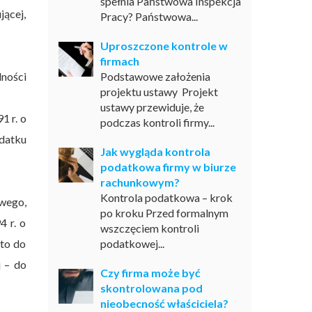
spełnia Państwowa Inspekcja
ącej,
Pracy? Państwowa...
Uproszczone kontrole w
firmach
ności
Podstawowe założenia
projektu ustawy Projekt
ustawy przewiduje, że
1 r. o
podczas kontroli firmy...
datku
Jak wygląda kontrola
podatkowa firmy w biurze
rachunkowym?
Kontrola podatkowa – krok
wego,
po kroku Przed formalnym
 r. o
wszczęciem kontroli
 to do
podatkowej...
 – do
Czy firma może być
skontrolowana pod
nieobecność właściciela?