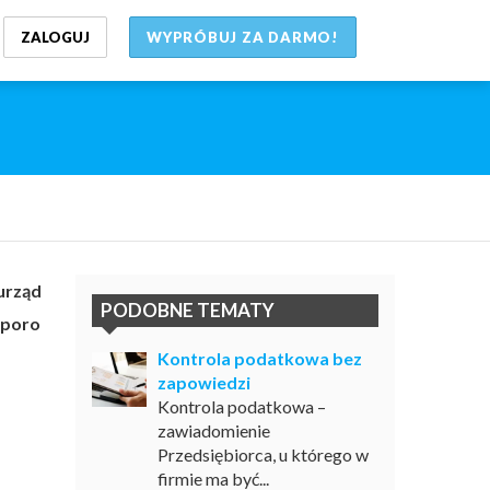
ZALOGUJ
WYPRÓBUJ ZA DARMO!
urząd
PODOBNE TEMATY
sporo
Kontrola podatkowa bez
zapowiedzi
Kontrola podatkowa –
zawiadomienie
Przedsiębiorca, u którego w
firmie ma być...