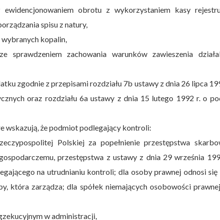
 ewidencjonowaniem obrotu z wykorzystaniem kasy rejestruj
porządzania spisu z natury,
 wybranych kopalin,
ze sprawdzeniem zachowania warunków zawieszenia działal
tku zgodnie z przepisami rozdziału 7b ustawy z dnia 26 lipca 199
znych oraz rozdziału 6a ustawy z dnia 15 lutego 1992 r. o po
e wskazują, że podmiot podlegający kontroli:
eczypospolitej Polskiej za popełnienie przestępstwa skarbo
gospodarczemu, przestępstwa z ustawy z dnia 29 września 1994
gającego na utrudnianiu kontroli; dla osoby prawnej odnosi się
y, która zarządza; dla spółek niemających osobowości prawnej
zekucyjnym w administracji,