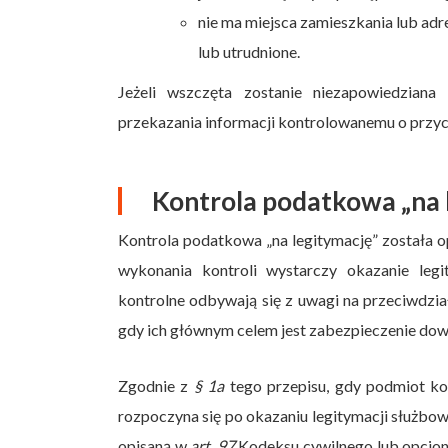
nie ma miejsca zamieszkania lub adr
lub utrudnione.
Jeżeli wszczęta zostanie niezapowiedziana
przekazania informacji kontrolowanemu o przyc
Kontrola podatkowa „na 
Kontrola podatkowa „na legitymację” została 
wykonania kontroli wystarczy okazanie legi
kontrolne odbywają się z uwagi na przeciwdz
gdy ich głównym celem jest zabezpieczenie do
Zgodnie z
§ 1a
tego przepisu, gdy podmiot ko
rozpoczyna się po okazaniu legitymacji służb
opisaną w
art. 97
Kodeksu cywilnego lub opcjon