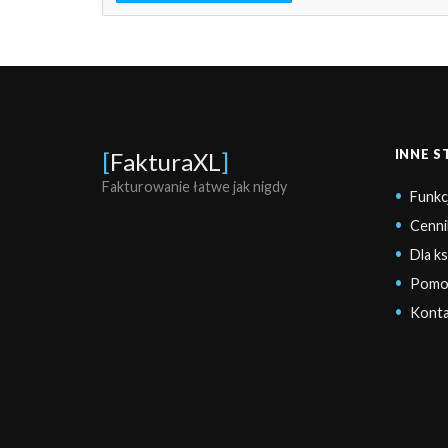
INNE 
[
FakturaXL
]
Fakturowanie łatwe jak nigdy
Funkc
Cenni
Dla k
Pomo
Konta