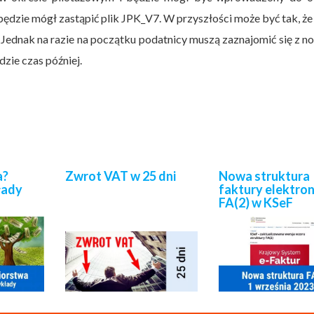
 będzie mógł zastąpić plik JPK_V7. W przyszłości może być tak, ż
. Jednak na razie na początku podatnicy muszą zaznajomić się z 
dzie czas później.
a?
Zwrot VAT w 25 dni
Nowa struktura
łady
faktury elektron
FA(2) w KSeF