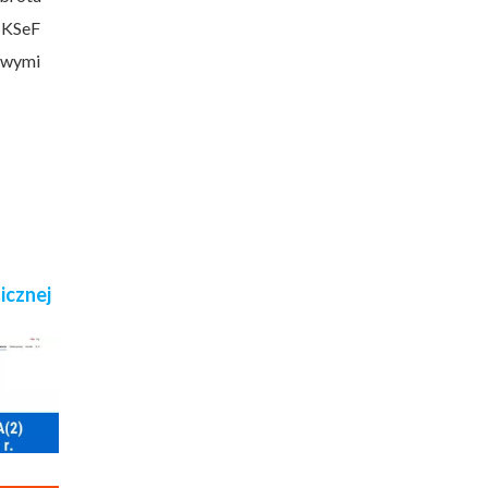
e KSeF
nowymi
icznej