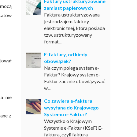
Faktury ustrukturyzowane
omocą
zamiast papierowych
Faktura ustrukturyzowana
katów
jest rodzajem faktury
elektronicznej, która posiada
tzw. ustrukturyzowany
format...
E-faktury, od kiedy
otował
obowiązek?
Na czym polega system e-
Faktur? Krajowy system e-
Faktur zacznie obowiązywać
w...
ca nie
Co zawiera e-faktura
wysyłana do Krajowego
Systemu e-Faktur?
zane z
Wszystko o Krajowym
Systemie e-Faktur (KSeF) E-
faktura, czyli faktura