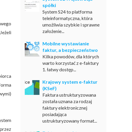
spółki
System S24 to platforma
teleinformatyczna, która
nowego
umożliwia szybkie i sprawne
założenie...
Jeżeli
Mobilne wystawianie
faktur, a bezpieczeństwo
Kilka powodów, dla których
warto korzystać z e-faktury
1. łatwy dostęp...
iorca
Krajowy system e-faktur
forma
(KSeF)
owymi)
Faktura ustrukturyzowana
została uznana za rodzaj
faktury elektronicznej
posiadająca
System
ustrukturyzowany format...
 przez