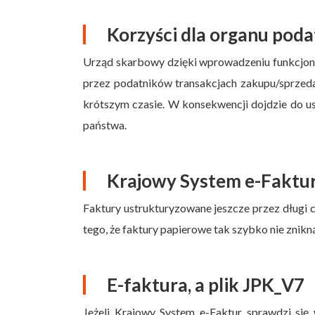
Korzyści dla organu pod
Urząd skarbowy dzięki wprowadzeniu funkcjona
przez podatników transakcjach zakupu/sprzeda
krótszym czasie. W konsekwencji dojdzie do u
państwa.
Krajowy System e-Faktur
Faktury ustrukturyzowane jeszcze przez długi c
tego, że faktury papierowe tak szybko nie znikną
E-faktura, a plik JPK_V7
Jeżeli Krajowy System e-Faktur sprawdzi si