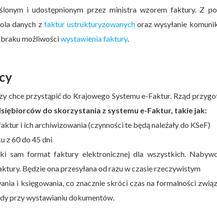
ślonym i udostępnionym przez ministra wzorem faktury. Z p
rola danych z
faktur ustrukturyzowanych
oraz wysyłanie komuni
b braku możliwości
wystawienia faktury
.
rcy
y chce przystąpić do Krajowego Systemu e-Faktur. Rząd przyg
siębiorców do skorzystania z systemu e-Faktur, takie jak:
ktur i ich archiwizowania (czynności te będą należały do KSeF)
u z 60 do 45 dni
taki sam format faktury elektronicznej dla wszystkich. Nabyw
aktury. Będzie ona przesyłana od razu w czasie rzeczywistym
ia i księgowania, co znacznie skróci czas na formalności zwią
łędy przy wystawianiu dokumentów.