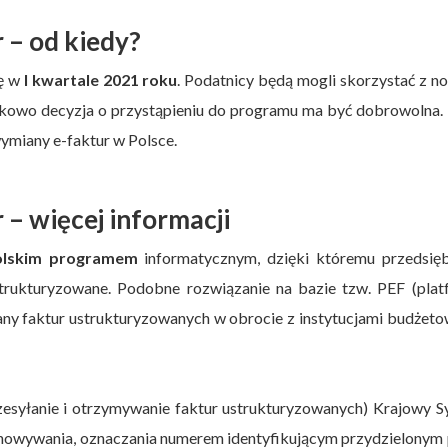
 – od kiedy?
ię w
I kwartale 2021 roku
. Podatnicy będą mogli skorzystać z 
tkowo decyzja o przystąpieniu do programu ma być dobrowolna. 
ymiany e-faktur w Polsce.
– więcej informacji
olskim programem
informatycznym, dzięki któremu przedsięb
strukturyzowane. Podobne rozwiązanie na bazie tzw. PEF (plat
any faktur ustrukturyzowanych w obrocie z instytucjami budżet
zesyłanie i otrzymywanie faktur ustrukturyzowanych) Krajowy 
echowywania, oznaczania numerem identyfikującym przydzielonym