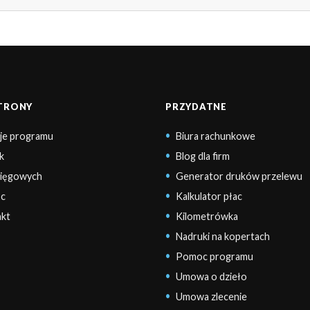
STRONY
PRZYDATNE
je programu
Biura rachunkowe
k
Blog dla firm
sięgowych
Generator druków przelewu
c
Kalkulator płac
kt
Kilometrówka
Nadruki na kopertach
Pomoc programu
Umowa o dzieło
Umowa zlecenie