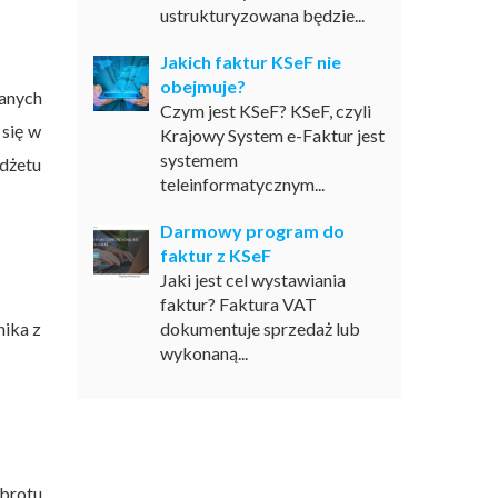
ustrukturyzowana będzie...
Jakich faktur KSeF nie
obejmuje?
wanych
Czym jest KSeF? KSeF, czyli
 się w
Krajowy System e-Faktur jest
systemem
udżetu
teleinformatycznym...
Darmowy program do
faktur z KSeF
Jaki jest cel wystawiania
faktur? Faktura VAT
nika z
dokumentuje sprzedaż lub
wykonaną...
brotu