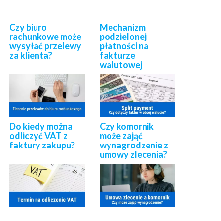
Czy biuro
Mechanizm
rachunkowe może
podzielonej
wysyłać przelewy
płatności na
za klienta?
fakturze
walutowej
Do kiedy można
Czy komornik
odliczyć VAT z
może zająć
faktury zakupu?
wynagrodzenie z
umowy zlecenia?