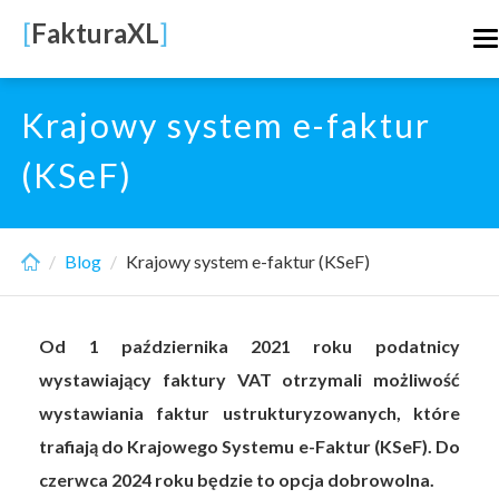
Skip
[
FakturaXL
]
T
to
n
main
content
Krajowy system e-faktur
(KSeF)
Blog
Krajowy system e-faktur (KSeF)
Od 1 października 2021 roku podatnicy
wystawiający faktury VAT otrzymali możliwość
wystawiania faktur ustrukturyzowanych, które
trafiają do Krajowego Systemu e-Faktur (KSeF). Do
czerwca 2024 roku będzie to opcja dobrowolna.