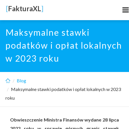
Skip
[
FakturaXL
]
T
to
n
main
content
Maksymalne stawki
podatków i opłat lokalnych
w 2023 roku
Blog
Maksymalne stawki podatków i opłat lokalnych w 2023
roku
Obwieszczenie Ministra Finansów wydane 28 lipca
2022 roku w sprawie górnych granic stawek