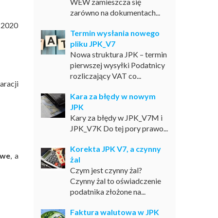
WEW zamieszcza się
zarówno na dokumentach...
o 2020
Termin wysłania nowego
pliku JPK_V7
Nowa struktura JPK – termin
pierwszej wysyłki Podatnicy
rozliczający VAT co...
aracji
Kara za błędy w nowym
JPK
Kary za błędy w JPK_V7M i
JPK_V7K Do tej pory prawo...
Korekta JPK V7, a czynny
owe
, a
żal
Czym jest czynny żal?
Czynny żal to oświadczenie
podatnika złożone na...
Faktura walutowa w JPK