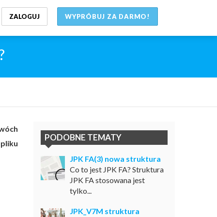
ZALOGUJ
WYPRÓBUJ ZA DARMO!
?
dwóch
PODOBNE TEMATY
pliku
JPK FA(3) nowa struktura
Co to jest JPK FA? Struktura
JPK FA stosowana jest
tylko...
JPK_V7M struktura