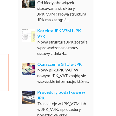
Od kiedy obowiązek
stosowania struktury
JPK_V7M? Nowa struktura
JPK ma zastąpić...
Korekta JPK V7M i JPK
V7K
Nowa struktura JPK została
wprowadzona na mocy
ustawy z dnia 4...
Oznaczenia GTU w JPK
Nowy plik JPK_VAT W
nowym JPK_VAT znajdą się
wszystkie informacje, które...
Procedury podatkowe w
JPK
Transakcje w JPK_V7M lub
w JPK_V7K, a procedury
podatkowe Przy