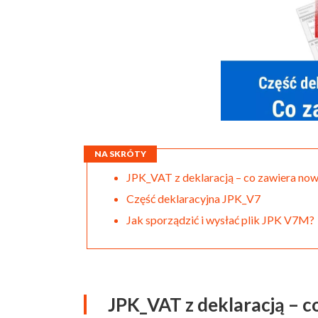
NA SKRÓTY
JPK_VAT z deklaracją – co zawiera now
Część deklaracyjna JPK_V7
Jak sporządzić i wysłać plik JPK V7M?
JPK_VAT z deklaracją – c