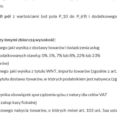
u.
0 pól
z wartościami (od pola P_10 do P_69) i dodatkowego
zy innymi zbiorczą wysokość:
ego jaki wynika z dostawy towarów i świadczenia usług
opodatkowanych stawką: 0%, 5%, 7% lub 8%, 22% lub 23%
arów)
ego jaki wynika z tytułu WNT, importu towarów (zgodnie z art.
z tytułu dostawy towarów, w których podatnikiem jest nabywca (z
ynika obowiązek sporządzenia spisu z natury dla celów VAT
zakup kasy fiskalnej
owego nabycia towarów, o których mówi art. 103 ust. 5aa ust