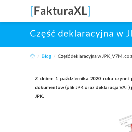
Skip
[
FakturaXL
]
to
main
content
Część deklaracyjna w 
Blog
Część deklaracyjna w JPK_V7M, co z
Z dniem 1 października 2020 roku czynni
dokumentów (plik JPK oraz deklaracja VAT) j
JPK.