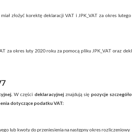
miał złożyć korektę deklaracji VAT i JPK_VAT za okres luteg
T za okres luty 2020 roku za pomocą pliku JPK_VAT oraz dekl
V7
yjnej.
W części
deklaracyjnej
znajdują się
pozycje szczegół
zenia dotyczące podatku VAT:
go lub kwoty do przeniesienia na następny okres rozliczeniowy