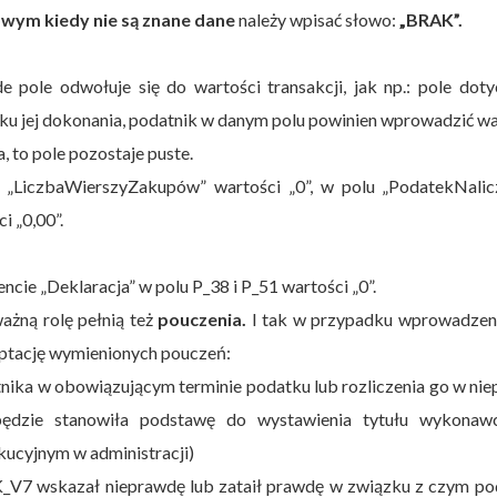
kowym
kiedy nie są znane dane
należy wpisać słowo:
„BRAK”.
de pole odwołuje się do wartości transakcji, jak np.: pole dot
u jej dokonania, podatnik w danym polu powinien wprowadzić w
a, to pole pozostaje puste.
„LiczbaWierszyZakupów” wartości „0”, w polu „PodatekNalic
i „0,00”.
ie „Deklaracja” w polu P_38 i P_51 wartości „0”.
żną rolę pełnią też
pouczenia.
I tak w przypadku wprowadze
eptację wymienionych pouczeń:
ika w obowiązującym terminie podatku lub rozliczenia go w nie
 będzie stanowiła podstawę do wystawienia tytułu wykonaw
kucyjnym w administracji)
JPK_V7 wskazał nieprawdę lub zataił prawdę w związku z czym p