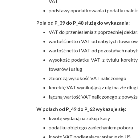
VAT
podstawy opodatkowania i podatku należn
Pola od P_39 do P_48 służą do wykazania:
VAT do przeniesienia z poprzedniej deklar
wartość netto i VAT od nabytych towarów 
wartość netto i VAT od pozostałych nabyt
wysokość podatku VAT z tytułu korekty
towarów i usług
zbiorczą wysokość VAT naliczonego
korektę VAT wynikającą z ulgi na złe długi
łączną wartość VAT naliczonego z powyżs
W polach od P_49 do P_62 wykazuje się:
kwotę wydaną na zakup kasy
podatku objętego zaniechaniem poboru
kwotę VAT podlegającą wpłacie do US