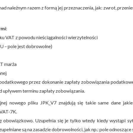
d należnym razem z formą jej przeznaczenia, jak: zwrot, przenie
mi:
u VAT z powodu nieściągalności wierzytelności
U – pole jest dobrowolne)
AT marża
nnej
a podatkowego przez dokonanie zapłaty zobowiązania podatkow
ed upływem terminu zapłaty zobowiązania.
jnej nowego pliku JPK_V7 znajdują się takie same dane jakie
 VAT-7K.
ę obowiązkowo. Uzupełnia się je tylko wtedy kiedy wystąpi sy
zupełniane są na zasadzie dobrowolności, jak np.: pole odnoszące 