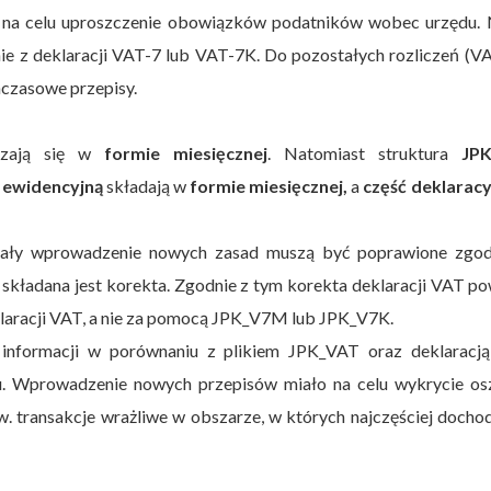
 na celu uproszczenie obowiązków podatników wobec urzędu.
ie z deklaracji VAT-7 lub VAT-7K. Do pozostałych rozliczeń (V
hczasowe przepisy.
iczają się w
formie miesięcznej
. Natomiast struktura
JP
 ewidencyjną
składają w
formie miesięcznej,
a
część deklaracy
zały wprowadzenie nowych zasad muszą być poprawione zgod
 składana jest korekta. Zgodnie z tym korekta deklaracji VAT p
laracji VAT, a nie za pomocą JPK_V7M lub JPK_V7K.
 informacji w porównaniu z plikiem JPK_VAT oraz deklaracj
. Wprowadzenie nowych przepisów miało na celu wykrycie os
. transakcje wrażliwe w obszarze, w których najczęściej docho