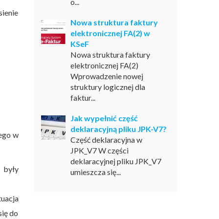
o...
sienie
Nowa struktura faktury
elektronicznej FA(2) w
KSeF
Nowa struktura faktury
elektronicznej FA(2)
Wprowadzenie nowej
struktury logicznej dla
faktur...
Jak wypełnić część
deklaracyjną pliku JPK-V7?
ego w
Część deklaracyjna w
JPK_V7 W części
deklaracyjnej pliku JPK_V7
 były
umieszcza się...
tuacja
się do