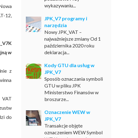
wykazywaniu...
 Nowa
AT-12,
JPK_V7 programy i
narzędzia
Nowy JPK_VAT –
najważniejsze zmiany Od 1
K_V7K
października 2020 roku
jną w
deklaracja...
Kody GTU dla usług w
nie z
JPK_V7
Sposób oznaczania symboli
owinna
GTU w pliku JPK
Ministerstwo Finansów w
ą VAT
broszurze...
zustw
Oznaczenie WEW w
dzi do
JPK_V7
Transakcje objęte
oznaczeniem WEW Symbol