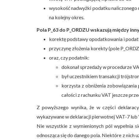
wysokość nadwyżki podatku naliczonego na
na kolejny okres.
Pola P_63 do P_ORDZU wskazują między inny
korektę podstawy opodatkowania i podatk
przyczynę złożenia korekty (pole P_ORDZ
oraz, czy podatnik:
dokonał sprzedaży w procedurze V
był uczestnikiem transakcji trójstro
korzysta z obniżenia zobowiązani
całości z rachunku VAT jeszcze prz
Z powyższego wynika, że w części deklaracy
wykazywane w deklaracji pierwotnej VAT-7 lub
Nie wszystkie z wymienionych pól wypełnia si
odnosząca się do danego pola. Niektóre z nich u