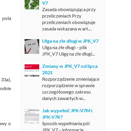
V7
Zasada obowiązująca przy
przeliczeniach Przy
 pola
przeliczeniach obowiązuje
zasada wskazana w art....
Ulga na złe długi w JPK_V7
Ulga na złe długi – plik
JPK_V7 Ulgę na złe długi...
Zmiany w JPK_V7 od lipca
2021
Rozporządzenie zmieniające
 33a),
rozporządzenie w sprawie
godnie
szczegółowego zakresu
danych zawartych w...
Jak wypełnić JPK-V7M i
JPK-V7K?
awy o
Sposób wypełniania pól
JPK_V7 – informacje