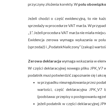
przyczyny złożenia korekty. W
polu obowiąz
Jeżeli chodzi o część ewidencyjną, to nie każ
sprzedaży w procedurze VAT marża. W przypadk
„1”. Jeżeli procedura VAT marża nie miała miejsc
Ewidencja zerowa wymaga wykazania w polu 
(sprzedaż) i „PodatekNaliczony” (zakup) wartośc
Zerowa deklaracja
wymaga wskazania w elemenc
W części deklaracyjnej nowego pliku JPK_V7 wa
podatnik musi potwierdzić zapoznanie się i akc
w przypadku nieuregulowania przez podatn
wartości, część deklaracyjna JPK_V7
(podstawa: przepisy o postępowaniu egze
jeżeli podatnik w części deklaracyjnej 