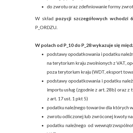
do zwrotu oraz zdefiniowanie formy zwrot
W skład
pozycji szczegółowych wchodzi 6
P_ORDZU.
W polach od P_10 do P_28 wykazuje się międ
podstawy opodatkowania i podatku należn
na terytorium kraju zwolnionych z VAT, 
poza terytorium kraju (WDT, eksport tow
podstawy opodatkowania i podatku należn
importu usług (zgodnie z art. 28b) oraz 
z art. 17 ust. 1 pkt 5)
podatku należnego towarów dla których w
zwrotu odliczonej lub zwróconej kwoty na 
podatku należnego od wewnątrzwspólnot