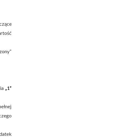
yczące
artość
zony”
nia
„1”
pełnej
czego
odatek