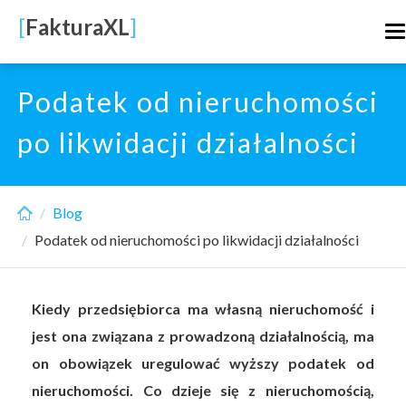
Skip
[
FakturaXL
]
T
to
n
main
content
Podatek od nieruchomości
po likwidacji działalności
Blog
Podatek od nieruchomości po likwidacji działalności
Kiedy przedsiębiorca ma własną nieruchomość i
jest ona związana z prowadzoną działalnością, ma
on obowiązek uregulować wyższy podatek od
nieruchomości. Co dzieje się z nieruchomością,