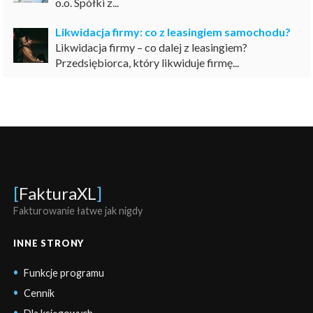
o.o. Spółki z...
Likwidacja firmy: co z leasingiem samochodu?
Likwidacja firmy – co dalej z leasingiem?
Przedsiębiorca, który likwiduje firmę...
[
FakturaXL
]
Fakturowanie łatwe jak nigdy
INNE STRONY
Funkcje programu
Cennik