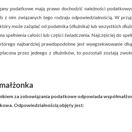
gany podatkowe mają prawo dochodzić należności podatkowyc
sób z nim związanych tego rodzaju odpowiedzialnością. W przy
który może zażądać od podatnika (dłużnika) lub wszystkich dłu
na spełnienia całości lub części świadczenia. Najczęściej do speł
d którego najbardziej prawdopodobne jest wyegzekwowanie dłu
spłacona przez jednego z dłużników, to pozostali zostają zwoln
łmałżonka
tnikiem za zobowiązania podatkowe odpowiada współmałżon
kowa. Odpowiedzialnością objęty jest: