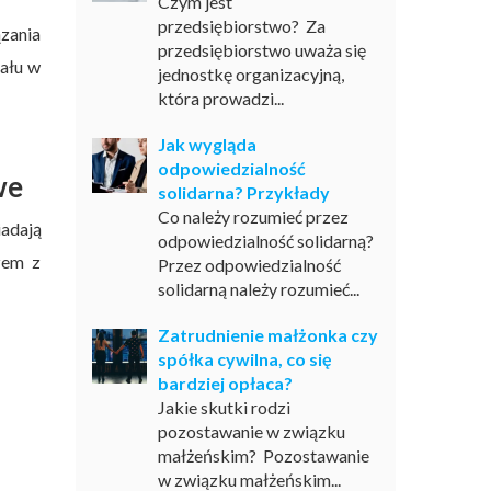
Czym jest
przedsiębiorstwo? Za
zania
przedsiębiorstwo uważa się
iału w
jednostkę organizacyjną,
która prowadzi...
Jak wygląda
odpowiedzialność
we
solidarna? Przykłady
Co należy rozumieć przez
adają
odpowiedzialność solidarną?
zem z
Przez odpowiedzialność
solidarną należy rozumieć...
Zatrudnienie małżonka czy
spółka cywilna, co się
bardziej opłaca?
Jakie skutki rodzi
pozostawanie w związku
małżeńskim? Pozostawanie
w związku małżeńskim...