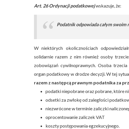
Art. 26 Ordynacji podatkowej
wskazuje, że:
Podatnik odpowiada całym swoim m
W niektórych okolicznościach odpowiedzia
solidarnie razem z nim również osoby trzeci
zobowiązań cywilnoprawnych. Osoba trzecia 
organ podatkowy w drodze decyzji. W tej sytua
razem z następcą prawnym podatnika za prze
podatki niepobrane oraz pobrane, które n
odsetki za zwłokę od zaległości podatko
niezwrócone w terminie zaliczki naliczo
oprocentowanie zaliczek VAT
koszty postępowania egzekucyjnego.