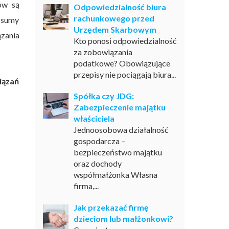
ów są
Odpowiedzialność biura
rachunkowego przed
 sumy
Urzędem Skarbowym
ązania
Kto ponosi odpowiedzialność
za zobowiązania
podatkowe? Obowiązujące
przepisy nie pociągają biura...
iązań
Spółka czy JDG:
Zabezpieczenie majątku
właściciela
Jednoosobowa działalność
gospodarcza –
bezpieczeństwo majątku
oraz dochody
współmałżonka Własna
firma,...
Jak przekazać firmę
dzieciom lub małżonkowi?