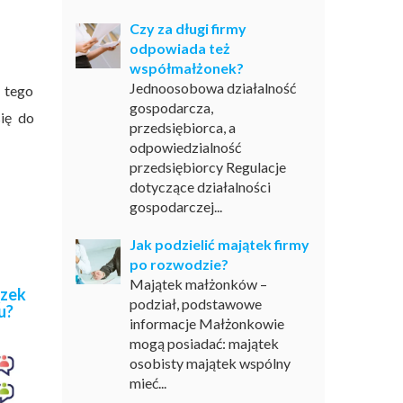
Czy za długi firmy
odpowiada też
współmałżonek?
Jednoosobowa działalność
 tego
gospodarcza,
ię do
przedsiębiorca, a
odpowiedzialność
przedsiębiorcy Regulacje
dotyczące działalności
gospodarczej...
Jak podzielić majątek firmy
po rozwodzie?
Majątek małżonków –
ązek
podział, podstawowe
u?
informacje Małżonkowie
mogą posiadać: majątek
osobisty majątek wspólny
mieć...