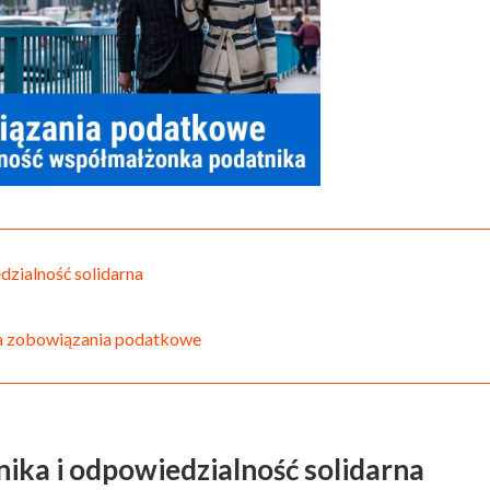
zialność solidarna
a zobowiązania podatkowe
ika i odpowiedzialność solidarna