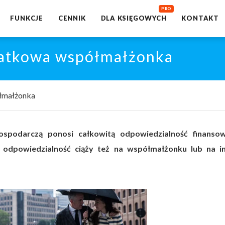
FUNKCJE
CENNIK
DLA KSIĘGOWYCH
KONTAKT
atkowa współmałżonka
łmałżonka
gospodarczą ponosi całkowitą odpowiedzialność finanso
odpowiedzialność ciąży też na współmałżonku lub na i