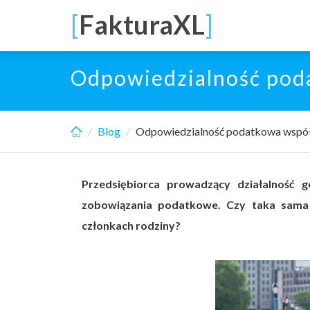
Skip
[
FakturaXL
]
to
main
content
Odpowiedzialność pod
Blog
Odpowiedzialność podatkowa wspó
Przedsiębiorca prowadzący działalność 
zobowiązania podatkowe. Czy taka sama 
członkach rodziny?