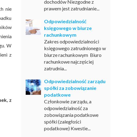
dochodów Niezgodne z
prawem jest zatrudnianie...
h nie
padku
Odpowiedzialność
żników
księgowego w biurze
rachunkowym
nienia
Zakres odpowiedzialności
gu. W
księgowego zatrudnionego w
ieni z
biurze rachunkowym Biuro
rachunkowe najczęściej
zatrudnia...
Odpowiedzialność zarządu
spółki za zobowiązanie
podatkowe
ek, z
Członkowie zarządu, a
odpowiedzialność za
zobowiązania podatkowe
spółki (zaległości
podatkowe) Kwestie...