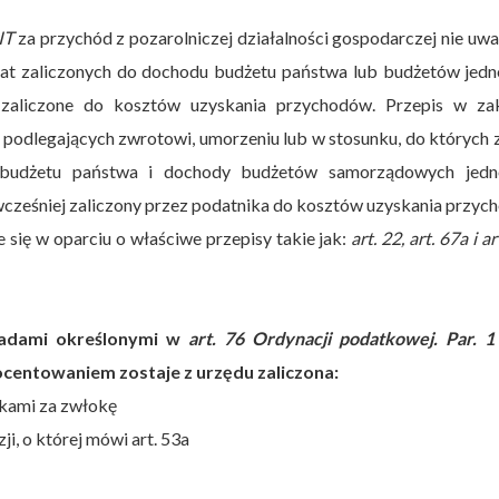
IT
za przychód z pozarolniczej działalności gospodarczej nie uwa
at zaliczonych do dochodu budżetu państwa lub budżetów jedn
y zaliczone do kosztów uzyskania przychodów. Przepis w zak
podlegających zwrotowi, umorzeniu lub w stosunku, do których 
 budżetu państwa i dochody budżetów samorządowych jedn
wcześniej zaliczony przez podatnika do kosztów uzyskania przyc
 się w oparciu o właściwe przepisy takie jak:
art. 22, art. 67a i a
sadami określonymi w
art. 76 Ordynacji podatkowej. Par. 1
ocentowaniem zostaje z urzędu zaliczona:
tkami za zwłokę
i, o której mówi art. 53a