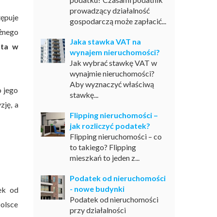
prowadzący działalność
tępuje
gospodarczą może zapłacić...
eżnego
Jaka stawka VAT na
ata w
wynajem nieruchomości?
Jak wybrać stawkę VAT w
wynajmie nieruchomości?
Aby wyznaczyć właściwą
o jego
stawkę...
zję, a
Flipping nieruchomości –
jak rozliczyć podatek?
Flipping nieruchomości – co
to takiego? Flipping
mieszkań to jeden z...
Podatek od nieruchomości
- nowe budynki
ek od
Podatek od nieruchomości
olsce
przy działalności