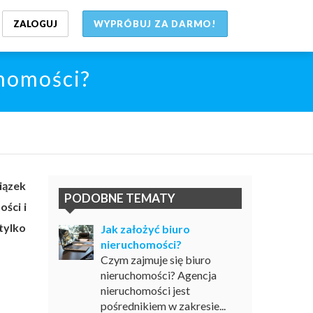
ZALOGUJ
WYPRÓBUJ ZA DARMO!
chomości?
iązek
PODOBNE TEMATY
ści i
tylko
Jak założyć biuro
nieruchomości?
Czym zajmuje się biuro
nieruchomości? Agencja
nieruchomości jest
pośrednikiem w zakresie...