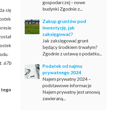
gospodarczej – nowe
budynki Zgodnie z...
ża się
ostek
Zakup gruntów pod
resie
inwestycję, jak
zaksięgować?
został
Jak zaksięgować grunt
ostek
będący środkiem trwałym?
Zgodnie z ustawą o podatku...
hodu.
rt. 67b
Podatek od najmu
prywatnego 2024
Najem prywatny 2024 –
podstawowe informacje
tego
Najem prywatny jest umową
zawieraną...