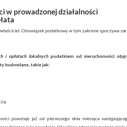
i w prowadzonej działalności
płata
j właściciel. Obowiązek podatkowy w tym zakresie spoczywa z
h i opłatach lokalnych
podatkiem od nieruchomości obję
y budowlane, takie jak:
czą.
ści powstaje już od pierwszego dnia miesiąca następujące
 uzasadniające jego powstanie. Określone zdarzenie mogące mieć