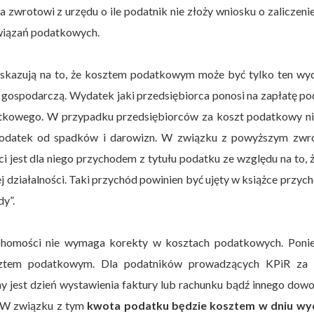
zwrotowi z urzędu o ile podatnik nie złoży wniosku o zaliczenie
owiązań podatkowych.
skazują na to, że kosztem podatkowym może być tylko ten wyd
ą gospodarczą. Wydatek jaki przedsiębiorca ponosi na zapłatę p
atkowego. W przypadku przedsiębiorców za koszt podatkowy ni
podatek od spadków i darowizn. W związku z powyższym zwr
jest dla niego przychodem z tytułu podatku ze względu na to, ż
działalności. Taki przychód powinien być ujęty w książce przy
dy”.
chomości nie wymaga korekty w kosztach podatkowych. Ponie
sztem podatkowym. Dla podatników prowadzących KPiR za 
y jest dzień wystawienia faktury lub rachunku bądź innego dow
. W związku z tym
kwota podatku będzie kosztem w dniu wy