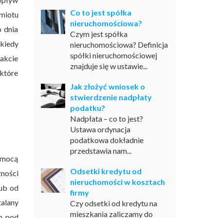
Co to jest spółka
miotu
nieruchomościowa?
o dnia
Czym jest spółka
 kiedy
nieruchomościowa? Definicja
spółki nieruchomościowej
akcie
znajduje się w ustawie...
które
Jak złożyć wniosek o
stwierdzenie nadpłaty
podatku?
Nadpłata – co to jest?
Ustawa ordynacja
podatkowa dokładnie
przedstawia nam...
omocą
Odsetki kredytu od
ności
nieruchomości w kosztach
ub od
firmy
talany
Czy odsetki od kredytu na
mieszkania zaliczamy do
h pod