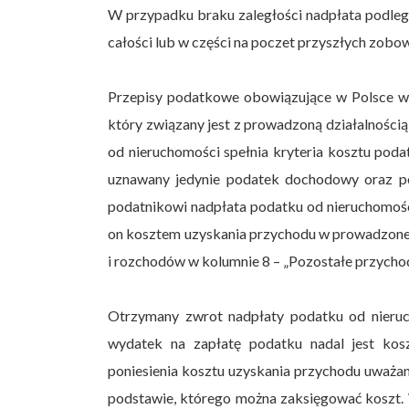
W przypadku braku zaległości nadpłata podlega 
całości lub w części na poczet przyszłych zob
Przepisy podatkowe obowiązujące w Polsce w
który związany jest z prowadzoną działalności
od nieruchomości spełnia kryteria kosztu pod
uznawany jedynie podatek dochodowy oraz 
podatnikowi nadpłata podatku od nieruchomości 
on kosztem uzyskania przychodu w prowadzonej 
i rozchodów w kolumnie 8 – „Pozostałe przycho
Otrzymany zwrot nadpłaty podatku od nieru
wydatek na zapłatę podatku nadal jest ko
poniesienia kosztu uzyskania przychodu uważan
podstawie, którego można zaksięgować koszt