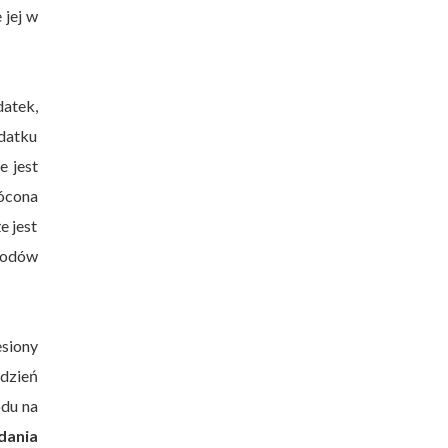
 jej w
atek,
odatku
e jest
ócona
e jest
chodów
siony
dzień
odu na
dania