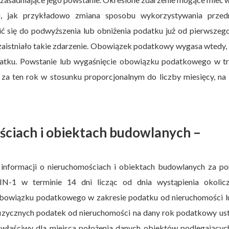
 jak przykładowo zmiana sposobu wykorzystywania przed
ć się do podwyższenia lub obniżenia podatku już od pierwszeg
zaistniało takie zdarzenie. Obowiązek podatkowy wygasa wtedy,
odatku. Powstanie lub wygaśnięcie obowiązku podatkowego w tr
a ten rok w stosunku proporcjonalnym do liczby miesięcy, na 
ściach i obiektach budowlanych –
 informacji o nieruchomościach i obiektach budowlanych za p
N-1 w terminie 14 dni licząc od dnia wystąpienia okolicz
obowiązku podatkowego w zakresie podatku od nieruchomości l
 fizycznych podatek od nieruchomości na dany rok podatkowy us
 właściwy dla miejsca położenia danych obiektów podlegającyc