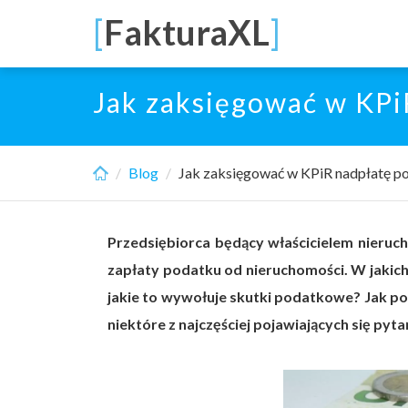
Skip
[
FakturaXL
]
to
main
content
Jak zaksięgować w KPi
Blog
Jak zaksięgować w KPiR nadpłatę p
Przedsiębiorca będący właścicielem nieru
zapłaty podatku od nieruchomości. W jakich
jakie to wywołuje skutki podatkowe? Jak p
niektóre z najczęściej pojawiających się pyt