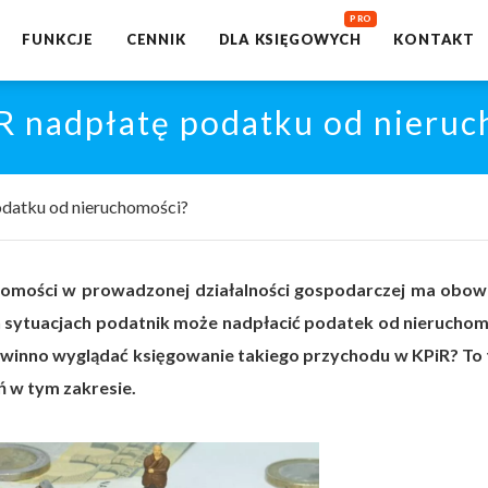
FUNKCJE
CENNIK
DLA KSIĘGOWYCH
KONTAKT
R nadpłatę podatku od nieru
odatku od nieruchomości?
chomości w prowadzonej działalności gospodarczej ma obow
 sytuacjach podatnik może nadpłacić podatek od nieruchomo
owinno wyglądać księgowanie takiego przychodu w KPiR? To 
ań w tym zakresie.