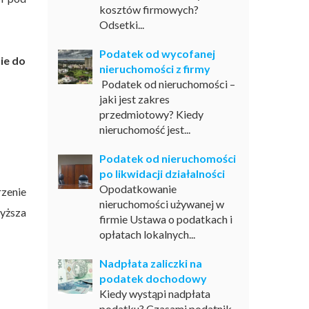
kosztów firmowych?
Odsetki...
Podatek od wycofanej
ie do
nieruchomości z firmy
Podatek od nieruchomości –
jaki jest zakres
przedmiotowy? Kiedy
nieruchomość jest...
Podatek od nieruchomości
po likwidacji działalności
Opodatkowanie
rzenie
nieruchomości używanej w
wyższa
firmie Ustawa o podatkach i
opłatach lokalnych...
Nadpłata zaliczki na
podatek dochodowy
Kiedy wystąpi nadpłata
podatku? Czasami podatnik