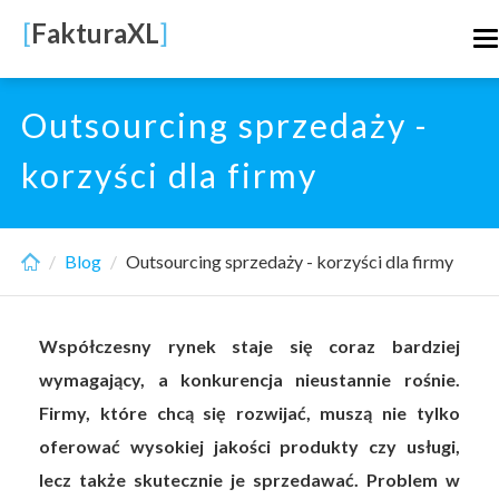
Skip
[
FakturaXL
]
T
to
n
main
content
Outsourcing sprzedaży -
korzyści dla firmy
Blog
Outsourcing sprzedaży - korzyści dla firmy
Współczesny rynek staje się coraz bardziej
wymagający, a konkurencja nieustannie rośnie.
Firmy, które chcą się rozwijać, muszą nie tylko
oferować wysokiej jakości produkty czy usługi,
lecz także skutecznie je sprzedawać. Problem w