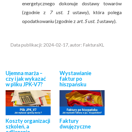
energetycznego dokonuje dostawy towarów
(zgodnie z
7 ust. 1
ustawy), która polega
opodatkowaniu (zgodnie z
art. 5 ust. 1
ustawy).
Data publikacji: 2024-02-17, autor: FakturaXL
Ujemna marża –
Wystawianie
czy i jak wykazać
faktur po
w pliku JPK-V7?
hiszpańsku
Koszty organizacji
Faktury
szkoleń, a
dwujęzyczne