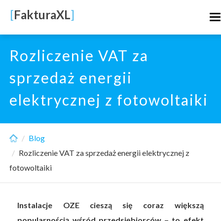
Skip
[
FakturaXL
]
T
to
n
main
content
Rozliczenie VAT za
sprzedaż energii
elektrycznej z fotowoltaiki
Blog
Rozliczenie VAT za sprzedaż energii elektrycznej z
fotowoltaiki
Instalacje OZE cieszą się coraz większą
popularnością wśród przedsiębiorców – to efekt