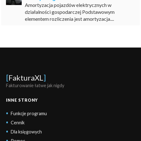
Amortyzacja pojazdów elektrycznych w
działalności gospodarczej Podstawowym
elementem rozliczenia jest amortyzacja....
[
FakturaXL
]
Fakturowanie łatwe jak nigdy
INNE STRONY
Funkcje programu
Cennik
Dla księgowych
Pomoc