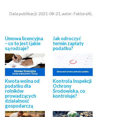
Data publikacji: 2021-08-21, autor: FakturaXL
Umowa licencyjna
Jak odroczyć
– co to jest i jakie
termin zapłaty
są rodzaje?
podatku?
Kwota wolna od
Kontrola Inspekcji
podatku dla
Ochrony
rolników
Środowiska, co
prowadzących
kontroluje?
działalność
gospodarczą