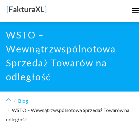
Skip
[
FakturaXL
]
T
to
n
main
content
WSTO –
Wewnątrzwspólnotowa
Sprzedaż Towarów na
odległość
Blog
WSTO – Wewnątrzwspólnotowa Sprzedaż Towarów na
odległość