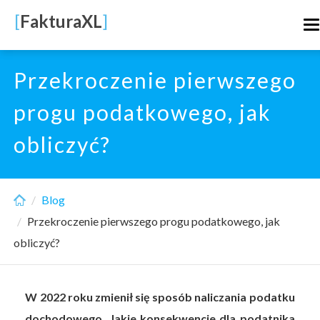
Skip
[
FakturaXL
]
T
to
n
main
content
Przekroczenie pierwszego
progu podatkowego, jak
obliczyć?
Blog
Przekroczenie pierwszego progu podatkowego, jak
obliczyć?
W 2022 roku zmienił się sposób naliczania podatku
dochodowego. Jakie konsekwencje dla podatnika