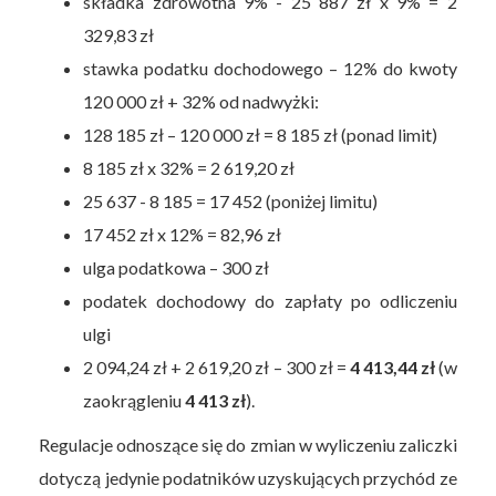
składka zdrowotna 9% - 25 887 zł x 9% = 2
329,83 zł
stawka podatku dochodowego – 12% do kwoty
120 000 zł + 32% od nadwyżki:
128 185 zł – 120 000 zł = 8 185 zł (ponad limit)
8 185 zł x 32% = 2 619,20 zł
25 637 - 8 185 = 17 452 (poniżej limitu)
17 452 zł x 12% = 82,96 zł
ulga podatkowa – 300 zł
podatek dochodowy do zapłaty po odliczeniu
ulgi
2 094,24 zł + 2 619,20 zł – 300 zł =
4 413,44 zł
(w
zaokrągleniu
4 413 zł
).
Regulacje odnoszące się do zmian w wyliczeniu zaliczki
dotyczą jedynie podatników uzyskujących przychód ze