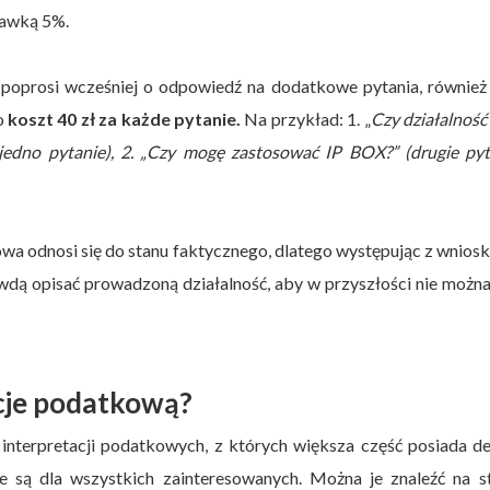
tawką 5%.
 poprosi wcześniej o odpowiedź na dodatkowe pytania, również
o
koszt 40 zł za każde pytanie.
Na przykład: 1. „
Czy działalność
edno pytanie), 2. „Czy mogę zastosować IP BOX?” (drugie pyt
wa odnosi się do stanu faktycznego, dlatego występując z wnios
awdą opisać prowadzoną działalność, aby w przyszłości nie możn
cje podatkową?
nterpretacji podatkowych, z których większa część posiada de
e są dla wszystkich zainteresowanych. Można je znaleźć na st