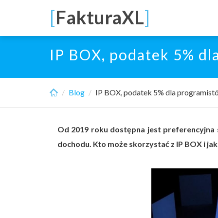
Skip
[
FakturaXL
]
to
main
content
IP BOX, podatek 5% dl
Blog
IP BOX, podatek 5% dla programist
Od 2019 roku dostępna jest preferencyjn
dochodu. Kto może skorzystać z IP BOX i jak