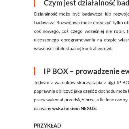
Czym jest działalność b
Działalność może być badawcza lub rozwojo
badawcza. Rozwojowa może dotyczyć tylko obrę
coś nowego, coś czego wcześniej nie robił, 
ulepszonego oprogramowania na etapie własn
własności intelektualnej kontrahentowi.
IP BOX – prowadzenie ew
Jednym z warunków skorzystania z ulgi IP B
poprawnie obliczyć jaka część z dochodu może
pracy wykonał przedsiębiorca, a ile inne osoby
nazwany
wskaźnikiem NEXUS
.
PRZYKŁAD