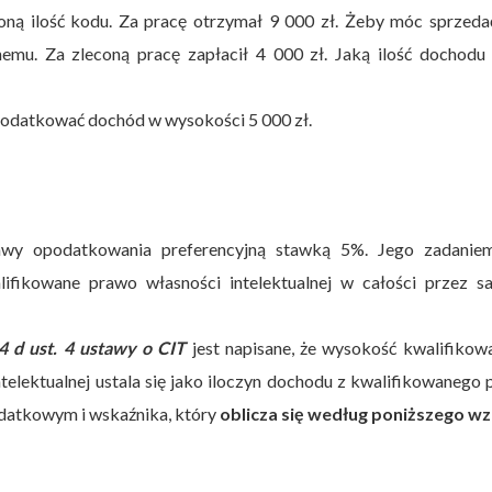
oną ilość kodu. Za pracę otrzymał 9 000 zł. Żeby móc sprzed
nemu. Za zleconą pracę zapłacił 4 000 zł. Jaką ilość dochod
odatkować dochód w wysokości 5 000 zł.
tawy opodatkowania preferencyjną stawką 5%. Jego zadaniem
fikowane prawo własności intelektualnej w całości przez s
24 d ust. 4 ustawy o CIT
jest napisane, że wysokość kwalifiko
elektualnej ustala się jako iloczyn dochodu z kwalifikowanego
odatkowym i wskaźnika, który
oblicza się według poniższego wz