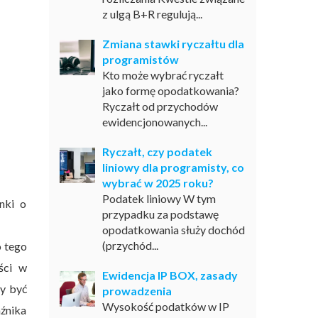
z ulgą B+R regulują...
Zmiana stawki ryczałtu dla
programistów
Kto może wybrać ryczałt
jako formę opodatkowania?
Ryczałt od przychodów
ewidencjonowanych...
Ryczałt, czy podatek
liniowy dla programisty, co
wybrać w 2025 roku?
Podatek liniowy W tym
nki o
przypadku za podstawę
opodatkowania służy dochód
(przychód...
o tego
ści w
Ewidencja IP BOX, zasady
ny być
prowadzenia
Wysokość podatków w IP
aźnika