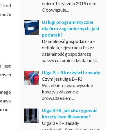
dniem 1 stycznia 2019 roku.
ać kod
Obowiązuje...
u może
Usługi programistyczne
dla firm zagranicznych, jaki
podatek?
Działalność gospodarcza –
definicja, rejestracja Przez
działalność gospodarczą
należy rozumieć działalność...
 jest
Ulga B + R korzyści i zasady
amych
Czym jest ulga B+R?
Wszelkie, często wysokie
koszty związane z
wanego
prowadzeniem...
 prawa
oru:
Ulga B+R, jak skorygować
koszty kwalifikowane?
Ulga B+R – zasady
rozliczania Kwestie związane