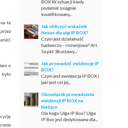
BOX W sytuacji kiedy
podatnik osiągnie
kwalifikowany...
 na te
Jak obliczyć wskaźnik
 przez
Nexus dla ulgi IP BOX?
Czym jest działalność
anie)
.
badawczo – rozwojowa? Art.
5a pkt 38 ustawy...
Jak prowadzić ewidencję IP
kiem o
BOX?
a było
Czym jest ewidencja IP BOX i
jaki jest cel jej...
Obowiązek prowadzenia
ewidencji IP BOX na
bieżąco
Dla kogo Ulga IP Box? Ulga
cyzję
IP Box jest dedykowana dla...
ronie