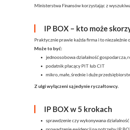
Ministerstwa Finansów korzystając z wyszukiwa
IP BOX – kto może skorz
Praktycznie prawie każda firma i to niezależnie o
Może to być:
jednoosobowa działalność gospodarcza, r
podatnik płacący PIT lub CIT
mikro, małe, średnie i duże przedsiębiorst
Z ulgi wyłączeni są jedynie ryczałtowcy.
IP BOX w 5 krokach
sprawdzenie czy wykonywana działalność
prowadzenie ewidencji na potrzeby IP B