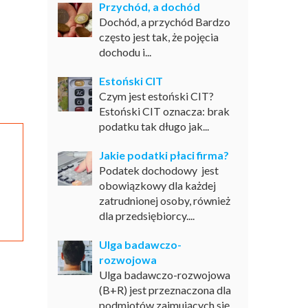
Przychód, a dochód
Dochód, a przychód Bardzo
często jest tak, że pojęcia
dochodu i...
Estoński CIT
Czym jest estoński CIT?
Estoński CIT oznacza: brak
podatku tak długo jak...
Jakie podatki płaci firma?
Podatek dochodowy jest
obowiązkowy dla każdej
zatrudnionej osoby, również
dla przedsiębiorcy....
Ulga badawczo-
rozwojowa
Ulga badawczo-rozwojowa
(B+R) jest przeznaczona dla
podmiotów zajmujących się