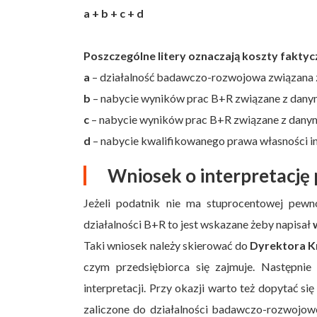
a + b + c + d
Poszczególne litery oznaczają koszty faktyc
a
– działalność badawczo-rozwojowa związana
b
– nabycie wyników prac B+R związane z dan
c
– nabycie wyników prac B+R związane z dan
d
– nabycie kwalifikowanego prawa własności in
Wniosek o interpretacj
Jeżeli podatnik nie ma stuprocentowej pewn
działalności B+R to jest wskazane żeby napisał
Taki wniosek należy skierować do
Dyrektora K
czym przedsiębiorca się zajmuje. Następnie 
interpretacji. Przy okazji warto też dopytać s
zaliczone do działalności badawczo-rozwojowe