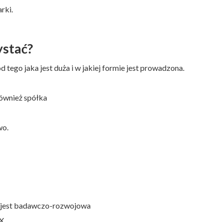
rki.
ystać?
d tego jaka jest duża i w jakiej formie jest prowadzona.
ównież spółka
wo.
 jest badawczo-rozwojowa
OX