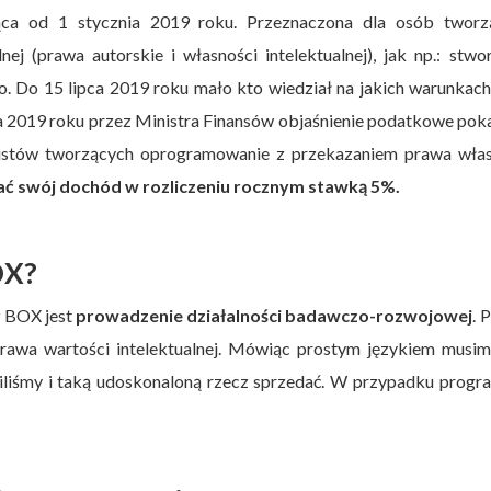
ca od 1 stycznia 2019 roku. Przeznaczona dla osób tworz
ej (prawa autorskie i własności intelektualnej), jak np.: stwo
Do 15 lipca 2019 roku mało kto wiedział na jakich warunkach 
ca 2019 roku przez Ministra Finansów objaśnienie podatkowe pok
istów tworzących oprogramowanie z przekazaniem prawa włas
 swój dochód w rozliczeniu rocznym stawką 5%.
OX?
P BOX jest
prowadzenie działalności badawczo-rozwojowej
. 
 prawa wartości intelektualnej. Mówiąc prostym językiem musi
piliśmy i taką udoskonaloną rzecz sprzedać. W przypadku progr