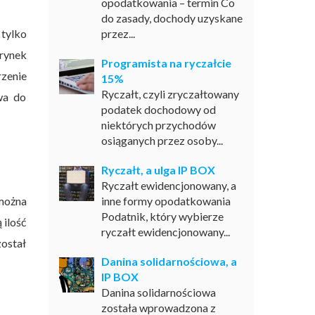
opodatkowania – termin Co
do zasady, dochody uzyskane
tylko
przez...
 rynek
Programista na ryczałcie
zenie
15%
Ryczałt, czyli zryczałtowany
wa do
podatek dochodowy od
niektórych przychodów
osiąganych przez osoby...
Ryczałt, a ulga IP BOX
Ryczałt ewidencjonowany, a
 można
inne formy opodatkowania
Podatnik, który wybierze
 ilość
ryczałt ewidencjonowany...
został
Danina solidarnościowa, a
IP BOX
Danina solidarnościowa
została wprowadzona z