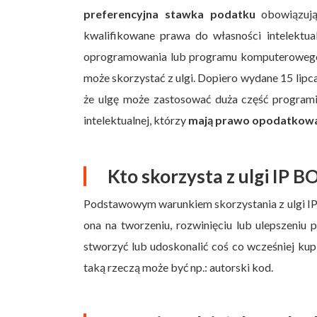
preferencyjna stawka podatku
obowiązują
kwalifikowane prawa do własności intelektualn
oprogramowania lub programu komputerowego. 
może skorzystać z ulgi. Dopiero wydane 15 lip
że ulgę może zastosować duża część program
intelektualnej, którzy
mają prawo opodatkować
Kto skorzysta z ulgi IP B
Podstawowym warunkiem skorzystania z ulgi I
ona na tworzeniu, rozwinięciu lub ulepszeniu
stworzyć lub udoskonalić coś co wcześniej ku
taką rzeczą może być np.: autorski kod.