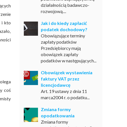
działalnością badawczo-
ących
rozwojową....
rzenie
i kto
Jak i do kiedy zapłacić
podatek dochodowy?
azało,
Obowiązujące terminy
ności
zapłaty podatków
Przedsiębiorcy mają
obowiązek zapłaty
podatków w następujących...
Obowiązek wystawienia
faktury VAT przez
Polega
licencjodawcę
my coś
Art. 19 ustawy z dnia 11
marca2004 r. o podatku...
amisty
Zmiana formy
opodatkowania
Zmiana formy