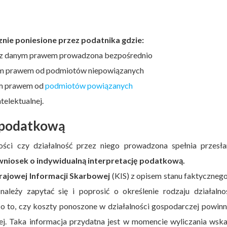
znie poniesione przez podatnika gdzie:
 z danym prawem prowadzona bezpośrednio
ym prawem od podmiotów niepowiązanych
ym prawem od
podmiotów powiązanych
telektualnej.
ę podatkową
ości czy działalność przez niego prowadzona spełnia przesła
wniosek o indywidualną interpretację podatkową.
rajowej Informacji Skarbowej
(KIS) z opisem stanu faktyczneg
należy zapytać się i poprosić o określenie rodzaju działalno
ię o to, czy koszty ponoszone w działalności gospodarczej powin
j. Taka informacja przydatna jest w momencie wyliczania wsk