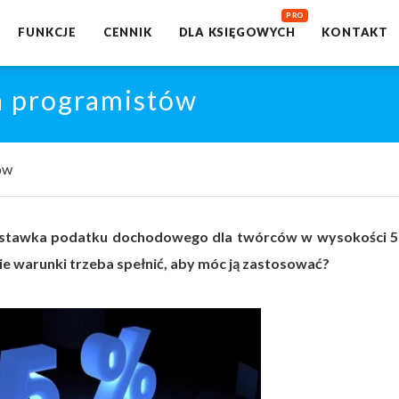
FUNKCJE
CENNIK
DLA KSIĘGOWYCH
KONTAKT
a programistów
ów
a stawka podatku dochodowego dla twórców w wysokości 
ie warunki trzeba spełnić, aby móc ją zastosować?