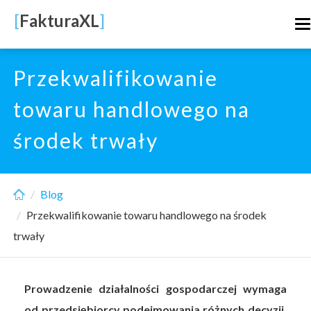
Skip
[
FakturaXL
]
T
to
n
main
content
Przekwalifikowanie
towaru handlowego na
środek trwały
Blog
Przekwalifikowanie towaru handlowego na środek
trwały
Prowadzenie działalności gospodarczej wymaga
od przedsiębiorcy podejmowania różnych decyzji.