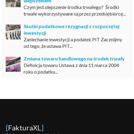
ulepszeniem
Czym jest ulepszenie środka trwałego? Środki
trwałe wykorzystywane są przez przedsiębiorcę...
Skutki podatkowe rezygnacji z rozpoczętej
inwestycji
Zaniechanie inwestycji a podatek PIT Zacznijmy
od tego, że ustawa PIT...
Zmiana towaru handlowego na środek trwały
Definicja towaru Ustawa z dnia 11 marca 2004
roku o podatku...
[
FakturaXL
]