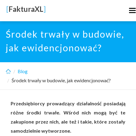
Skip
[
FakturaXL
]
T
to
n
main
content
Środek trwały w budowie,
jak ewidencjonować?
Blog
Środek trwały w budowie, jak ewidencjonować?
Przedsiębiorcy prowadzący działalność posiadają
różne środki trwałe. Wśród nich mogą być te
zakupione przez nich, ale też i takie, które zostały
samodzielnie wytworzone.