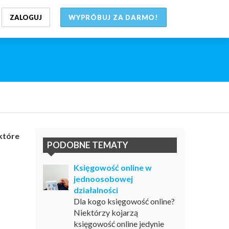
ZALOGUJ
WYPRÓBUJ ZA DARMO!
które
PODOBNE TEMATY
Księgowość online w
jednoosobowej
działalności
Dla kogo księgowość online?
Niektórzy kojarzą
księgowość online jedynie