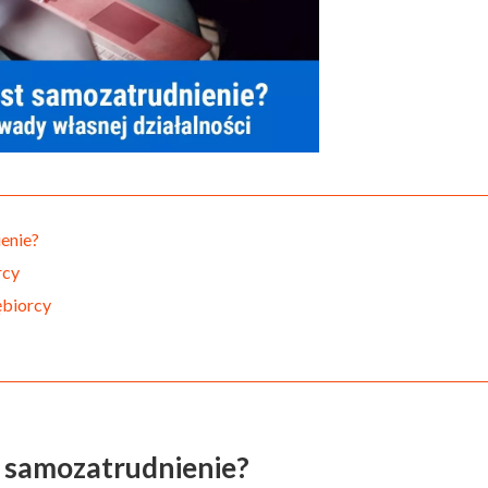
enie?
rcy
ębiorcy
z samozatrudnienie?