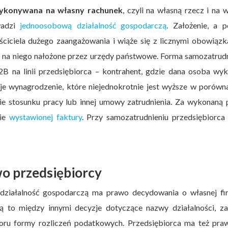
ykonywana na własny rachunek
, czyli na własną rzecz i na 
wadzi
jednoosobową działalność gospodarczą
. Założenie, a p
ciciela dużego zaangażowania i wiąże się z licznymi obowiąz
 na niego nałożone przez urzędy państwowe. Forma samozatrudn
B na linii przedsiębiorca – kontrahent, gdzie dana osoba wyk
je wynagrodzenie, które niejednokrotnie jest wyższe w porówn
e stosunku pracy lub innej umowy zatrudnienia. Za wykonaną p
wie
wystawionej faktury
. Przy samozatrudnieniu przedsiębiorca
o przedsiębiorcy
ziałalność gospodarczą ma prawo decydowania o własnej fir
Są to między innymi decyzje dotyczące nazwy działalności, za
boru formy rozliczeń podatkowych. Przedsiębiorca ma też pra