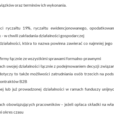
wiązków oraz terminów ich wykonania.
i ryczałtu 19%, ryczałtu ewidencjonowanego, opodatkowan
- w chwili zakładania działalności gospodarczej
iałalności, która to nazwa powinna zawierać co najmniej jego 
firmy łącznie ze wszystkimi sprawami formalno-prawnymi
ch swojej działalności łącznie z podejmowaniem decyzji związa
dotyczy to także możliwości zatrudniania osób trzecich na pod
kontraktów B2B
ej lub już prowadzonej działalności w ramach funduszy unijny
ach obowiązujących pracowników – jeżeli opłaca składki na wł
i okres czasu