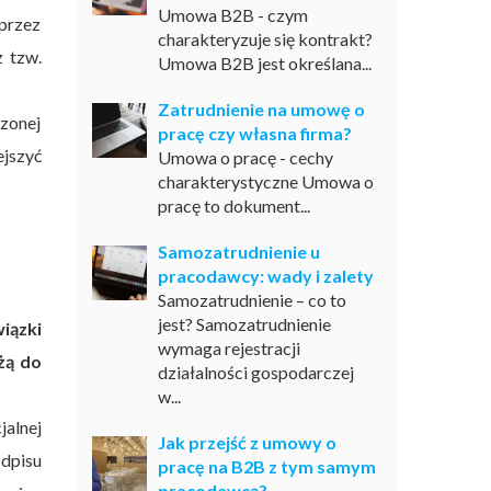
Umowa B2B - czym
 przez
charakteryzuje się kontrakt?
z tzw.
Umowa B2B jest określana...
Zatrudnienie na umowę o
zonej
pracę czy własna firma?
ejszyć
Umowa o pracę - cechy
charakterystyczne Umowa o
pracę to dokument...
Samozatrudnienie u
pracodawcy: wady i zalety
Samozatrudnienie – co to
jest? Samozatrudnienie
iązki
wymaga rejestracji
żą do
działalności gospodarczej
w...
jalnej
Jak przejść z umowy o
dpisu
pracę na B2B z tym samym
pracodawcą?