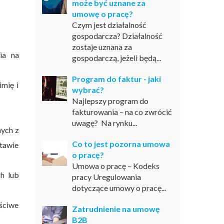
może być uznane za
umowę o pracę?
Czym jest działalność
gospodarcza? Działalność
zostaje uznana za
ia na
gospodarczą, jeżeli będą...
Program do faktur - jaki
imię i
wybrać?
Najlepszy program do
fakturowania – na co zwrócić
uwagę? Na rynku...
nych z
Co to jest pozorna umowa
stawie
o pracę?
Umowa o pracę – Kodeks
ch lub
pracy Uregulowania
dotyczące umowy o pracę...
aściwe
Zatrudnienie na umowę
B2B