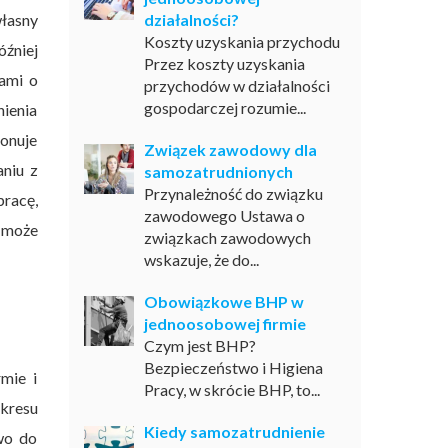
własny
działalności?
Koszty uzyskania przychodu
óźniej
Przez koszty uzyskania
kami o
przychodów w działalności
gospodarczej rozumie...
ienia
onuje
Związek zawodowy dla
aniu z
samozatrudnionych
Przynależność do związku
racę,
zawodowego Ustawa o
 może
związkach zawodowych
wskazuje, że do...
Obowiązkowe BHP w
jednoosobowej firmie
Czym jest BHP?
Bezpieczeństwo i Higiena
mie i
Pracy, w skrócie BHP, to...
kresu
Kiedy samozatrudnienie
wo do