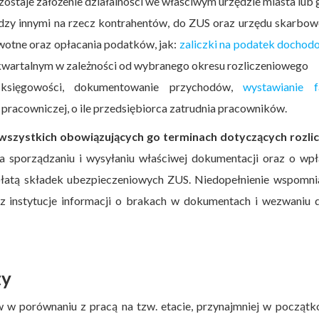
staje założenie działalności we właściwym urzędzie miasta lub
zy innymi na rzecz kontrahentów, do ZUS oraz urzędu skarbow
wotne oraz opłacania podatków, jak:
zaliczki na podatek dochod
kwartalnym w zależności od wybranego okresu rozliczeniowego
 księgowości, dokumentowanie przychodów,
wystawianie f
racowniczej, o ile przedsiębiorca zatrudnia pracowników.
szystkich obowiązujących go terminach dotyczących rozli
sporządzaniu i wysyłaniu właściwej dokumentacji oraz o wpł
płatą składek ubezpieczeniowych ZUS. Niedopełnienie wspomni
instytucje informacji o brakach w dokumentach i wezwaniu d
ty
 w porównaniu z pracą na tzw. etacie, przynajmniej w począt