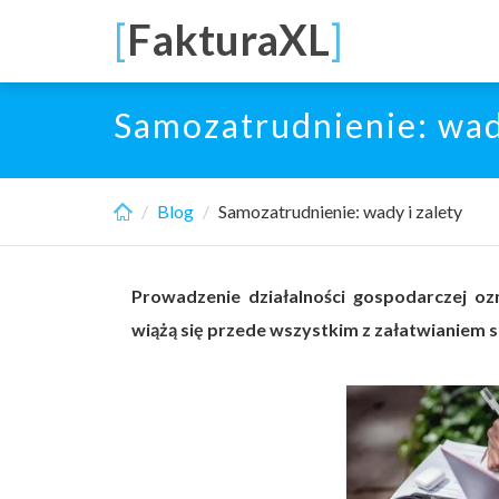
Skip
[
FakturaXL
]
to
main
content
Samozatrudnienie: wady
Blog
Samozatrudnienie: wady i zalety
Prowadzenie działalności gospodarczej oz
wiążą się przede wszystkim z załatwianiem 