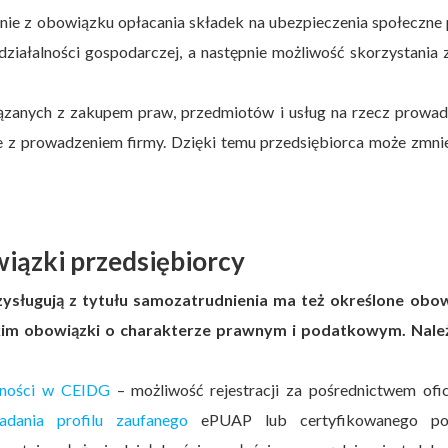
nienie z obowiązku opłacania składek na ubezpieczenia społeczne
ziałalności gospodarczej, a następnie możliwość skorzystania 
zanych z zakupem praw, przedmiotów i usług na rzecz prowad
e z prowadzeniem firmy. Dzięki temu przedsiębiorca może zmni
iązki przedsiębiorcy
ysługują z tytułu samozatrudnienia ma też określone obow
stkim obowiązki o charakterze prawnym i podatkowym. Nale
łalności w CEIDG
– możliwość rejestracji za pośrednictwem ofic
iadania profilu zaufanego
ePUAP lub certyfikowanego po