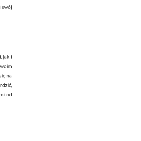
i swój
 jak i
swoim
się na
rdzić,
ymi od