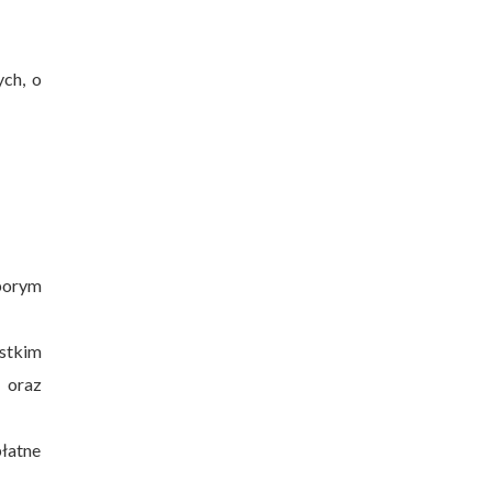
ch, o
porym
stkim
 oraz
płatne