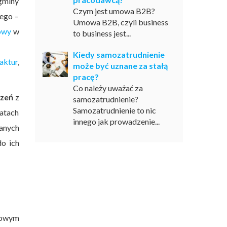
 gminy
Czym jest umowa B2B?
ego –
Umowa B2B, czyli business
owy
w
to business jest...
Kiedy samozatrudnienie
aktur
,
może być uznane za stałą
pracę?
Co należy uważać za
czeń
z
samozatrudnienie?
Samozatrudnienie to nic
atach
innego jak prowadzenie...
anych
o ich
kowym