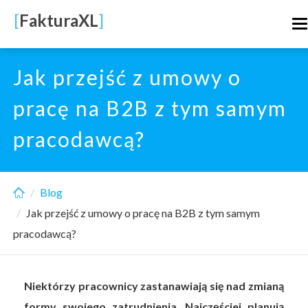
Skip
[
FakturaXL
]
T
to
n
main
content
Jak przejść z umowy o
pracę na B2B z tym samym
pracodawcą?
Blog
Jak przejść z umowy o pracę na B2B z tym samym
pracodawcą?
Niektórzy pracownicy zastanawiają się nad zmianą
formy swojego zatrudnienia. Najczęściej planują