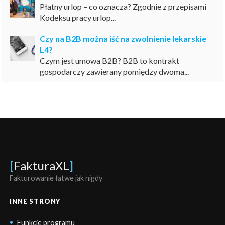
Płatny urlop – co oznacza? Zgodnie z przepisami
Kodeksu pracy urlop...
Czy na B2B można iść na zwolnienie lekarskie
L4?
Czym jest umowa B2B? B2B to kontrakt
gospodarczy zawierany pomiędzy dwoma...
[
FakturaXL
]
Fakturowanie łatwe jak nigdy
INNE STRONY
Funkcje programu