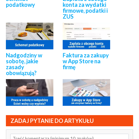
podatkowy
konta za wydatki
firmowe, podatki i
ZUS
Nadgodziny w
Faktura za zakupy
sobotę, jakie
w App Store na
zasady
firmę
obowiązują?
ZADAJ PYTANIE DO ARTYKUŁU