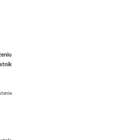
żeniu
atnik
stania
ostała