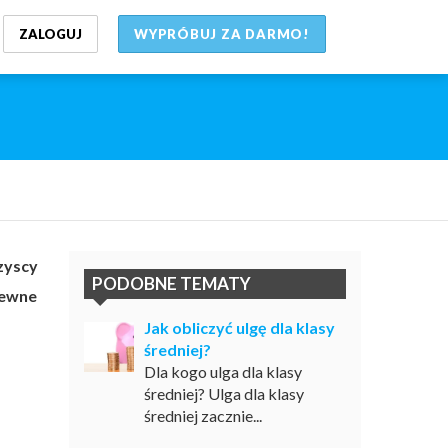
ZALOGUJ
WYPRÓBUJ ZA DARMO!
zyscy
PODOBNE TEMATY
pewne
Jak obliczyć ulgę dla klasy
średniej?
Dla kogo ulga dla klasy
średniej? Ulga dla klasy
średniej zacznie...