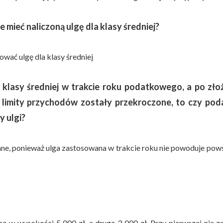
 mieć naliczoną ulgę dla klasy średniej?
wać ulgę dla klasy średniej
a klasy średniej w trakcie roku podatkowego, a po zło
 limity przychodów zostały przekroczone, to czy pod
y ulgi?
zane, ponieważ ulga zastosowana w trakcie roku nie powoduje pow
ą w wysokości 5 000 zł, a drugą 3 000 zł. Przy pierwszej nie z