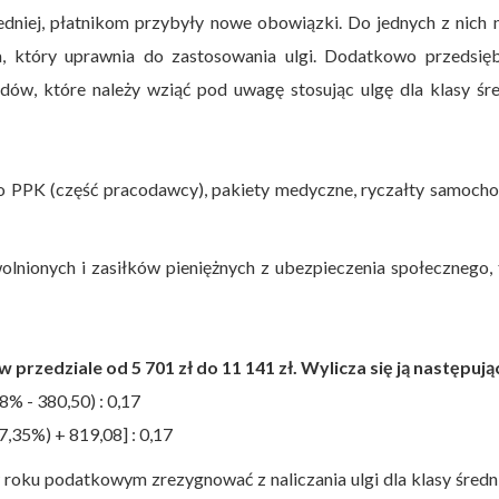
dniej, płatnikom przybyły nowe obowiązki. Do jednych z nich 
, który uprawnia do zastosowania ulgi. Dodatkowo przedsięb
dów, które należy wziąć pod uwagę stosując ulgę dla klasy śre
wo PPK (część pracodawcy), pakiety medyczne, ryczałty samoch
lnionych i zasiłków pieniężnych z ubezpieczenia społecznego,
przedziale od 5 701 zł do 11 141 zł. Wylicza się ją następują
8% - 380,50) : 0,17
7,35%) + 819,08] : 0,17
ku podatkowym zrezygnować z naliczania ulgi dla klasy średni