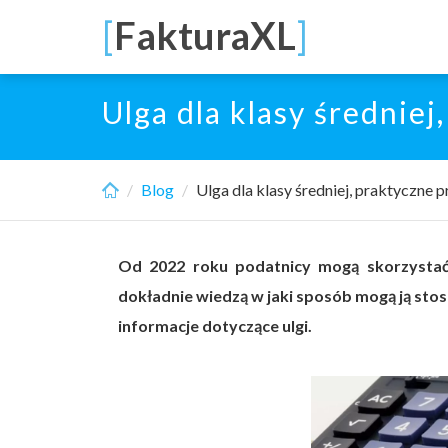
Skip
[
FakturaXL
]
to
main
content
Ulga dla klasy średniej
Blog
Ulga dla klasy średniej, praktyczne 
Od 2022 roku podatnicy mogą skorzystać z
dokładnie wiedzą w jaki sposób mogą ją st
informacje dotyczące ulgi.