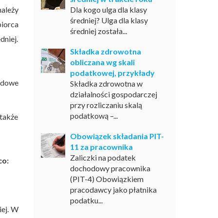
należy
Dla kogo ulga dla klasy
średniej? Ulga dla klasy
iorca
średniej została...
dniej.
Składka zdrowotna
obliczana wg skali
podatkowej, przykłady
odowe
Składka zdrowotna w
działalności gospodarczej
przy rozliczaniu skalą
podatkową –...
 także
Obowiązek składania PIT-
11 za pracownika
Zaliczki na podatek
co:
dochodowy pracownika
(PIT-4) Obowiązkiem
pracodawcy jako płatnika
podatku...
ej. W