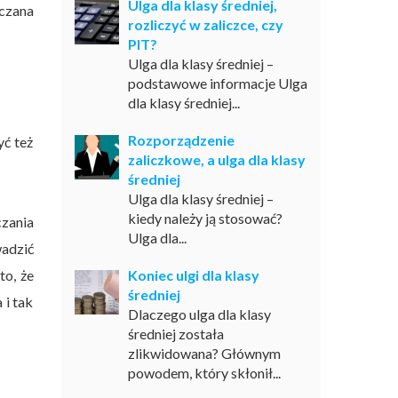
Ulga dla klasy średniej,
iczana
rozliczyć w zaliczce, czy
PIT?
Ulga dla klasy średniej –
podstawowe informacje Ulga
dla klasy średniej...
Rozporządzenie
yć też
zaliczkowe, a ulga dla klasy
średniej
Ulga dla klasy średniej –
kiedy należy ją stosować?
czania
Ulga dla...
wadzić
o, że
Koniec ulgi dla klasy
średniej
 i tak
Dlaczego ulga dla klasy
średniej została
zlikwidowana? Głównym
powodem, który skłonił...