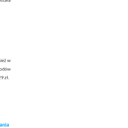
nież w
chodów
9 zł.
ania