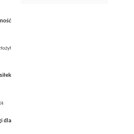
lność
złożył
siłek
gą
i dla