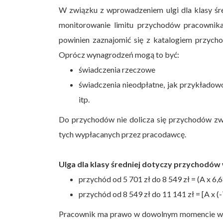
W związku z wprowadzeniem ulgi dla klasy śre
monitorowanie limitu przychodów pracownika
powinien zaznajomić się z katalogiem przycho
Oprócz wynagrodzeń mogą to być:
świadczenia rzeczowe
świadczenia nieodpłatne, jak przykłado
itp.
Do przychodów nie dolicza się przychodów zwo
tych wypłacanych przez pracodawcę.
Ulga dla klasy średniej dotyczy przychodów w 
przychód od 5 701 zł do 8 549 zł = (A x 6,6
przychód od 8 549 zł do 11 141 zł = [A x (-
Pracownik ma prawo w dowolnym momencie w ro