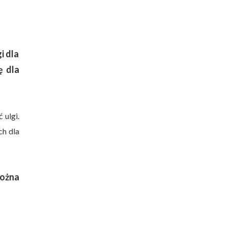
i dla
ę dla
ulgi.
ch dla
można