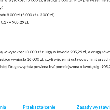
zyć
u 8 000 zł (5 000 zł + 3 000 zł).
: 0,17 =
905,29 zł
.
ą w wysokości 8 000 zł z ulgą w kwocie 905,29 zł, a drugą rów
siącu wyniosła 16 000 zł, czyli więcej niż ustawowy limit przy
dniej. Druga wypłata powinna być pomniejszona o kwotę ulgi 905,2
nia
Przekształcenie
Zasady wystawi