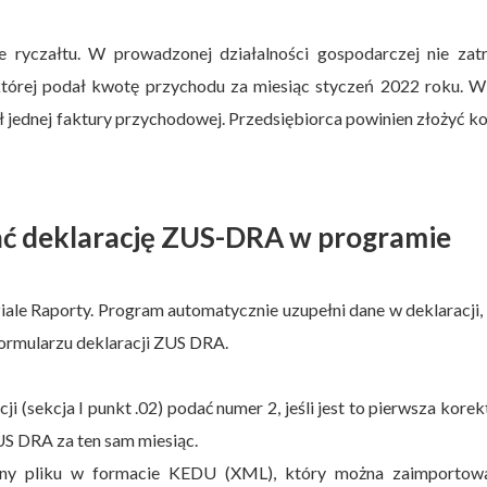
e ryczałtu. W prowadzonej działalności gospodarczej nie zatr
której podał kwotę przychodu za miesiąc styczeń 2022 roku. W
ł jednej faktury przychodowej. Przedsiębiorca powinien złożyć k
ać deklarację ZUS-DRA w programie
e Raporty. Program automatycznie uzupełni dane w deklaracji,
ormularzu deklaracji ZUS DRA.
i (sekcja I punkt .02) podać numer 2, jeśli jest to pierwsza korek
 ZUS DRA za ten sam miesiąc.
rany pliku w formacie KEDU (XML), który można zaimportow