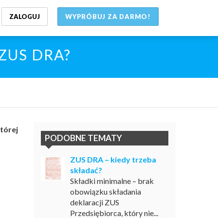
ZALOGUJ
WYPRÓBUJ ZA DARMO!
ę ZUS DRA?
tórej
PODOBNE TEMATY
ZUS DRA – kiedy trzeba
składać?
Składki minimalne – brak
obowiązku składania
deklaracji ZUS
Przedsiębiorca, który nie...