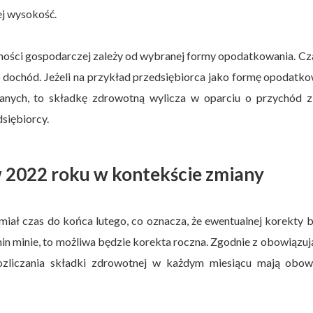
ej wysokość.
lności gospodarczej zależy od wybranej formy opodatkowania. C
 o dochód. Jeżeli na przykład przedsiębiorca jako formę opodatk
nych, to składkę zdrowotną wylicza w oparciu o przychód z
dsiębiorcy.
w 2022 roku w kontekście zmiany
iał czas do końca lutego, co oznacza, że ewentualnej korekty 
min minie, to możliwa będzie korekta roczna. Zgodnie z obowiązu
rozliczania składki zdrowotnej w każdym miesiącu mają obow