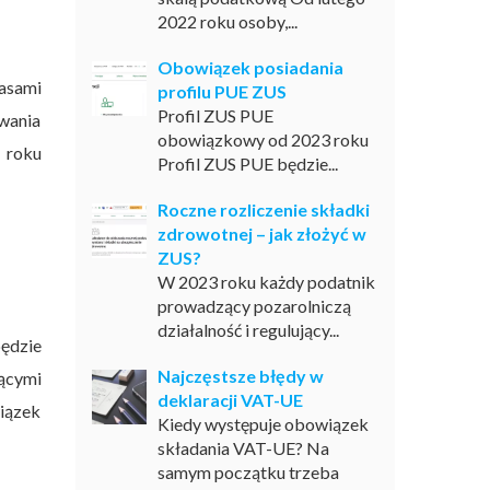
2022 roku osoby,...
Obowiązek posiadania
zasami
profilu PUE ZUS
Profil ZUS PUE
owania
obowiązkowy od 2023 roku
 roku
Profil ZUS PUE będzie...
Roczne rozliczenie składki
zdrowotnej – jak złożyć w
ZUS?
W 2023 roku każdy podatnik
prowadzący pozarolniczą
działalność i regulujący...
będzie
Najczęstsze błędy w
jącymi
deklaracji VAT-UE
iązek
Kiedy występuje obowiązek
składania VAT-UE? Na
samym początku trzeba