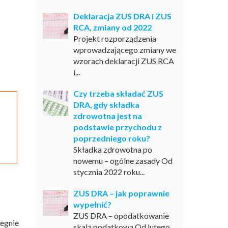
Deklaracja ZUS DRA i ZUS
RCA, zmiany od 2022
Projekt rozporządzenia
wprowadzającego zmiany we
wzorach deklaracji ZUS RCA
i...
Czy trzeba składać ZUS
DRA, gdy składka
zdrowotna jest na
podstawie przychodu z
poprzedniego roku?
Składka zdrowotna po
nowemu – ogólne zasady Od
stycznia 2022 roku...
ZUS DRA – jak poprawnie
wypełnić?
ZUS DRA – opodatkowanie
legnie
skalą podatkową Od lutego