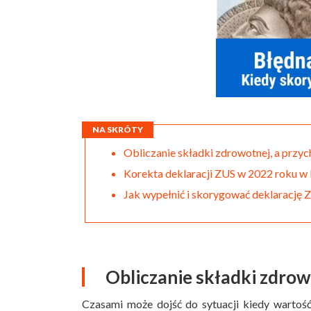
NA SKRÓTY
Obliczanie składki zdrowotnej, a przy
Korekta deklaracji ZUS w 2022 roku w
Jak wypełnić i skorygować deklarację
Obliczanie składki zdrow
Czasami może dojść do sytuacji kiedy wartość