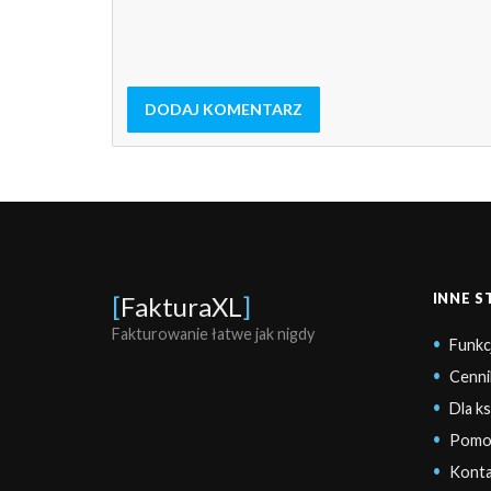
DODAJ KOMENTARZ
INNE 
[
FakturaXL
]
Fakturowanie łatwe jak nigdy
Funkc
Cenni
Dla k
Pomo
Konta