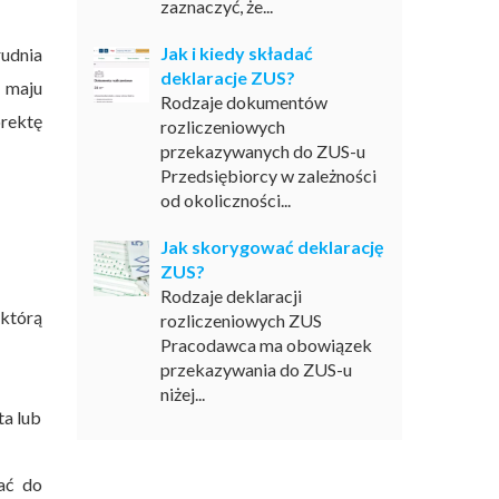
zaznaczyć, że...
Jak i kiedy składać
udnia
deklaracje ZUS?
 maju
Rodzaje dokumentów
orektę
rozliczeniowych
przekazywanych do ZUS-u
Przedsiębiorcy w zależności
od okoliczności...
Jak skorygować deklarację
ZUS?
Rodzaje deklaracji
 którą
rozliczeniowych ZUS
Pracodawca ma obowiązek
przekazywania do ZUS-u
niżej...
ta lub
ać do