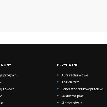
STRONY
PRZYDATNE
je programu
Biura rachunkowe
k
Blog dla firm
sięgowych
Generator druków przelewu
c
Kalkulator płac
kt
Kilometrówka