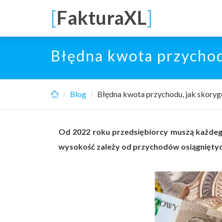
Skip
[
FakturaXL
]
to
main
content
Błędna kwota przychod
Blog
Błędna kwota przychodu, jak skory
Od 2022 roku przedsiębiorcy muszą każdego
wysokość zależy od przychodów osiągniętyc