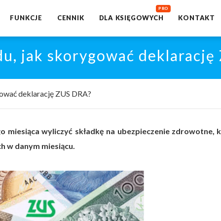
FUNKCJE
CENNIK
DLA KSIĘGOWYCH
KONTAKT
u, jak skorygować deklaracj
gować deklarację ZUS DRA?
 miesiąca wyliczyć składkę na ubezpieczenie zdrowotne, k
h w danym miesiącu.