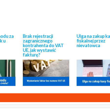
hodu za
Brak rejestracji
Ulga na zakup k
k u
zagranicznego
fiskalnej przez
kontrahenta do VAT
nievatowca
UE, jak wystawić
fakturę?