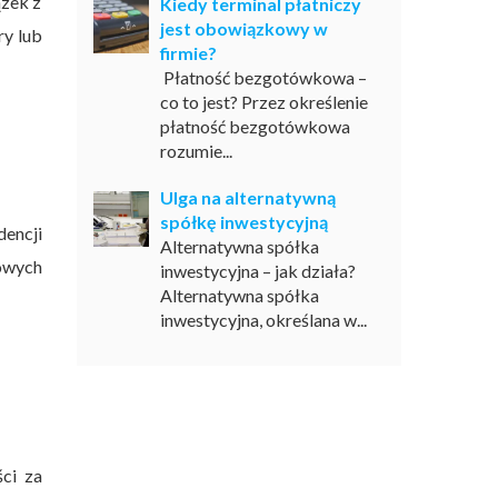
ązek z
Kiedy terminal płatniczy
jest obowiązkowy w
ry lub
firmie?
Płatność bezgotówkowa –
co to jest? Przez określenie
płatność bezgotówkowa
rozumie...
Ulga na alternatywną
spółkę inwestycyjną
dencji
Alternatywna spółka
owych
inwestycyjna – jak działa?
Alternatywna spółka
inwestycyjna, określana w...
ci za