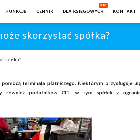
FUNKCJE
CENNIK
DLA KSIĘGOWYCH
KONTAKT
 może skorzystać spółka?
ać spółka?
 pomocą terminala płatniczego. Niektórym przysługuje ul
czy również podatników CIT, w tym spółek z ograni