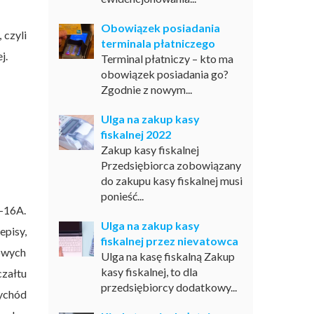
Obowiązek posiadania
 czyli
terminala płatniczego
j.
Terminal płatniczy – kto ma
obowiązek posiadania go?
Zgodnie z nowym...
Ulga na zakup kasy
fiskalnej 2022
Zakup kasy fiskalnej
Przedsiębiorca zobowiązany
do zakupu kasy fiskalnej musi
ponieść...
T-16A.
Ulga na zakup kasy
episy,
fiskalnej przez nievatowca
owych
Ulga na kasę fiskalną Zakup
kasy fiskalnej, to dla
załtu
przedsiębiorcy dodatkowy...
zychód