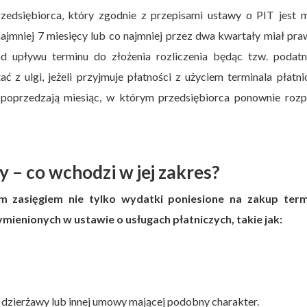
edsiębiorca, który zgodnie z przepisami ustawy o PIT jest 
jmniej 7 miesięcy lub co najmniej przez dwa kwartały miał pr
 upływu terminu do złożenia rozliczenia będąc tzw. podatn
z ulgi, jeżeli przyjmuje płatności z użyciem terminala płatn
 poprzedzają miesiąc, w którym przedsiębiorca ponownie rozp
y – co wchodzi w jej zakres?
m zasięgiem nie tylko wydatki poniesione na zakup term
ymienionych w ustawie o usługach płatniczych, takie jak:
dzierżawy lub innej umowy mającej podobny charakter.