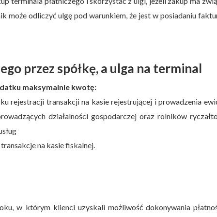
 terminala płatniczego i skorzystać z ulgi, jeżeli zakup ma zwi
k może odliczyć ulgę pod warunkiem, że jest w posiadaniu faktu
ego przez spółkę, a ulga na terminal
podatku maksymalnie kwotę:
 rejestracji transakcji na kasie rejestrującej i prowadzenia ewi
prowadzących działalności gospodarczej oraz rolników ryczałt
usług
transakcje na kasie fiskalnej.
i
oku, w którym klienci uzyskali możliwość dokonywania płatnoś