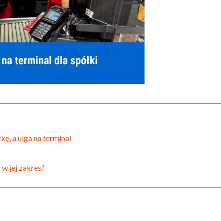
?
ę, a ulga na terminal
 w jej zakres?