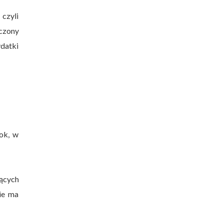
czyli
czony
ydatki
ok, w
ących
ie ma