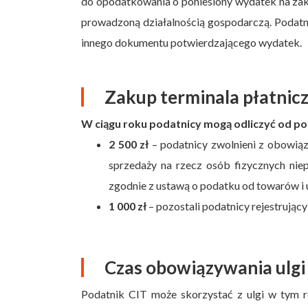
do opodatkowania o poniesiony wydatek na zakup
prowadzoną działalnością gospodarczą. Podatni
innego dokumentu potwierdzającego wydatek.
Zakup terminala płatnicz
W ciągu roku podatnicy mogą odliczyć od 
2 500 zł
– podatnicy zwolnieni z obowiązku
sprzedaży na rzecz osób fizycznych nie
zgodnie z ustawą o podatku od towarów i 
1 000 zł
– pozostali podatnicy rejestrujący 
Czas obowiązywania ulg
Podatnik CIT może skorzystać z ulgi w tym r