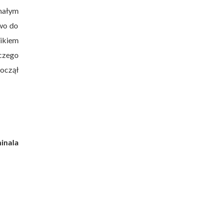
małym
awo do
ikiem
iczego
oczął
inala