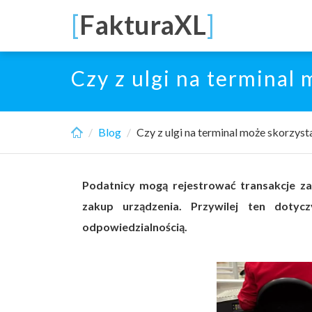
Skip
[
FakturaXL
]
to
main
content
Czy z ulgi na terminal
Blog
Czy z ulgi na terminal może skorzyst
Podatnicy mogą rejestrować transakcje za
zakup urządzenia. Przywilej ten doty
odpowiedzialnością.