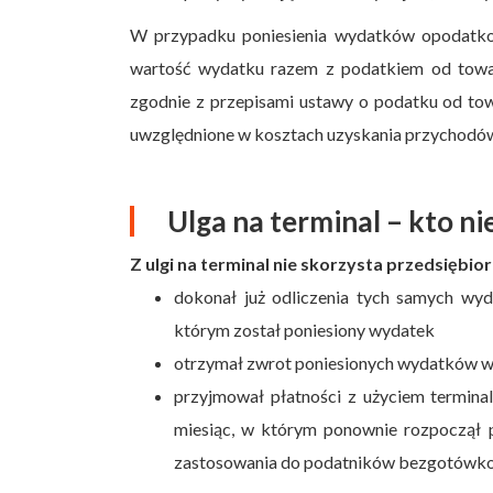
W przypadku poniesienia wydatków opodatko
wartość wydatku razem z podatkiem od towar
zgodnie z przepisami ustawy o podatku od tow
uwzględnione w kosztach uzyskania przychodów,
Ulga na terminal – kto ni
Z ulgi na terminal nie skorzysta przedsiębior
dokonał już odliczenia tych samych wy
którym został poniesiony wydatek
otrzymał zwrot poniesionych wydatków w 
przyjmował płatności z użyciem termina
miesiąc, w którym ponownie rozpoczął p
zastosowania do podatników bezgotówk