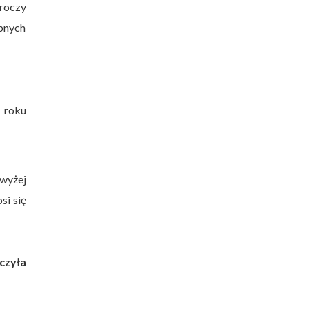
kroczy
pnych
 roku
wyżej
si się
czyła