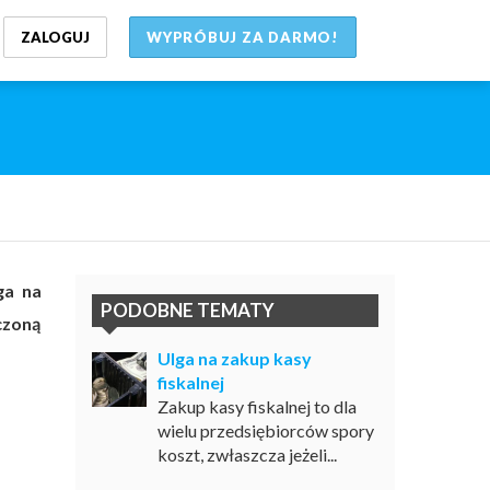
ZALOGUJ
WYPRÓBUJ ZA DARMO!
ga na
PODOBNE TEMATY
czoną
Ulga na zakup kasy
fiskalnej
Zakup kasy fiskalnej to dla
wielu przedsiębiorców spory
koszt, zwłaszcza jeżeli...