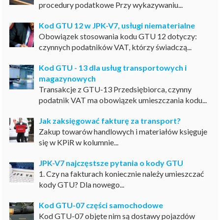
procedury podatkowe Przy wykazywaniu...
Kod GTU 12 w JPK-V7, usługi niematerialne
Obowiązek stosowania kodu GTU 12 dotyczy:
czynnych podatników VAT, którzy świadczą...
Kod GTU - 13 dla usług transportowych i
magazynowych
Transakcje z GTU-13 Przedsiębiorca, czynny
podatnik VAT ma obowiązek umieszczania kodu...
Jak zaksięgować fakturę za transport?
Zakup towarów handlowych i materiałów księguje
się w KPiR w kolumnie...
JPK-V7 najczęstsze pytania o kody GTU
1. Czy na fakturach koniecznie należy umieszczać
kody GTU? Dla nowego...
Kod GTU-07 części samochodowe
Kod GTU-07 objęte nim są dostawy pojazdów