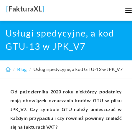
Skip
[
FakturaXL
]
T
to
n
main
content
Usługi spedycyjne, a kod
GTU-13 w JPK_V7
Blog
Usługi spedycyjne, a kod GTU-13 w JPK_V7
Od października 2020 roku niektórzy podatnicy
mają obowiązek oznaczania kodów GTU w pliku
JPK_V7. Czy symbole GTU należy umieszczać w
każdym przypadku i czy również powinny znaleźć
się na fakturach VAT?