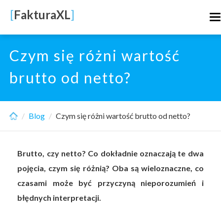
Skip
[
FakturaXL
]
T
to
n
main
content
Czym się różni wartość
brutto od netto?
Blog
Czym się różni wartość brutto od netto?
Brutto, czy netto? Co dokładnie oznaczają te dwa
pojęcia, czym się różnią? Oba są wieloznaczne, co
czasami może być przyczyną nieporozumień i
błędnych interpretacji.