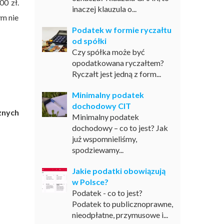
0 zł.
inaczej klauzula o...
ym nie
Podatek w formie ryczałtu
od spółki
Czy spółka może być
opodatkowana ryczałtem?
Ryczałt jest jedną z form...
Minimalny podatek
dochodowy CIT
znych
Minimalny podatek
dochodowy – co to jest? Jak
już wspomnieliśmy,
spodziewamy...
Jakie podatki obowiązują
w Polsce?
Podatek - co to jest?
Podatek to publicznoprawne,
nieodpłatne, przymusowe i...