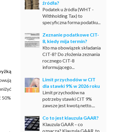
źródła?
Podatek u źródła (WHT -
Withholding Tax) to
specyficzna forma podatku...
Zeznanie podatkowe CIT-
8, kiedy mija termin?
Kto ma obowiązek składania
CIT-8? Do złożenia zeznania
rocznego CIT-8
informującego...
wyżką
Limit przychodów w CIT
towują
dla stawki 9% w 2026 roku
niżyć
Limit przychodów na
yć 50%
potrzeby stawki CIT 9%
zawsze jest kwotą netto....
Co to jest klauzula GAAR?
Klauzula GAAR – co
oznacza? Klauzula GAAR, to