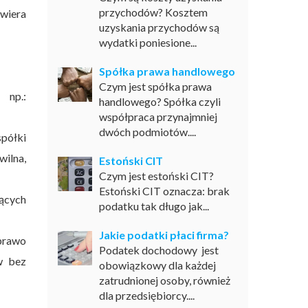
przychodów? Kosztem
wiera
uzyskania przychodów są
wydatki poniesione...
Spółka prawa handlowego
Czym jest spółka prawa
 np.:
handlowego? Spółka czyli
współpraca przynajmniej
dwóch podmiotów....
półki
wilna,
Estoński CIT
Czym jest estoński CIT?
Estoński CIT oznacza: brak
jących
podatku tak długo jak...
Jakie podatki płaci firma?
 prawo
Podatek dochodowy jest
w bez
obowiązkowy dla każdej
zatrudnionej osoby, również
dla przedsiębiorcy....