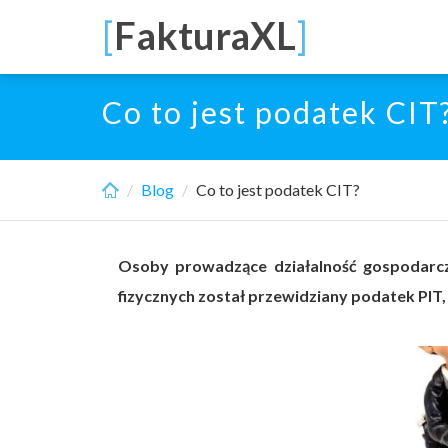
Skip
[
FakturaXL
]
to
main
content
Co to jest podatek CIT
Blog
Co to jest podatek CIT?
Osoby prowadzące działalność gospodarc
fizycznych został przewidziany podatek PIT,