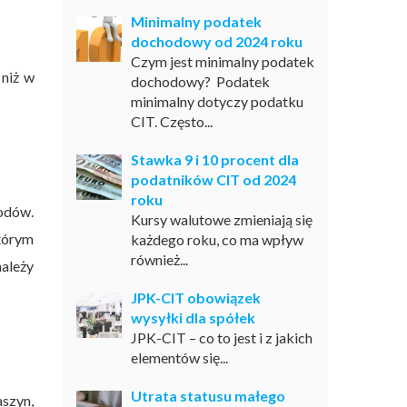
Minimalny podatek
dochodowy od 2024 roku
Czym jest minimalny podatek
 niż w
dochodowy? Podatek
minimalny dotyczy podatku
CIT. Często...
Stawka 9 i 10 procent dla
podatników CIT od 2024
roku
odów.
Kursy walutowe zmieniają się
którym
każdego roku, co ma wpływ
również...
należy
JPK-CIT obowiązek
wysyłki dla spółek
JPK-CIT – co to jest i z jakich
elementów się...
Utrata statusu małego
aszyn,