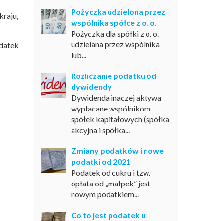
Pożyczka udzielona przez
raju,
wspólnika spółce z o. o.
Pożyczka dla spółki z o. o.
udzielana przez wspólnika
datek
lub...
Rozliczanie podatku od
dywidendy
Dywidenda inaczej aktywa
wypłacane wspólnikom
spółek kapitałowych (spółka
akcyjna i spółka...
Zmiany podatków i nowe
podatki od 2021
Podatek od cukru i tzw.
opłata od „małpek” jest
nowym podatkiem...
Co to jest podatek u