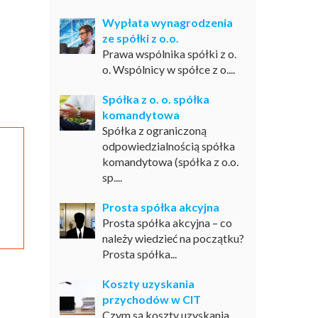
Wypłata wynagrodzenia
ze spółki z o.o.
Prawa wspólnika spółki z o.
o. Wspólnicy w spółce z o....
Spółka z o. o. spółka
komandytowa
Spółka z ograniczoną
odpowiedzialnością spółka
komandytowa (spółka z o.o.
sp....
Prosta spółka akcyjna
Prosta spółka akcyjna – co
należy wiedzieć na początku?
Prosta spółka...
Koszty uzyskania
przychodów w CIT
Czym są koszty uzyskania