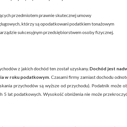
ędących przedmiotem prawnie skutecznej umowy
glugowych, którzy są opodatkowani podatkiem tonażowym
 zarządzie sukcesyjnym przedsiębiorstwem osoby fizycznej.
ychodów z jakich dochód ten został uzyskany.
Dochód jest nad
nia w roku podatkowym
. Czasami firmy zamiast dochodu odno
skania przychodów są wyższe od przychodu). Podatnik może ob
ych 5 lat podatkowych. Wysokość obniżenia nie może przekrocz