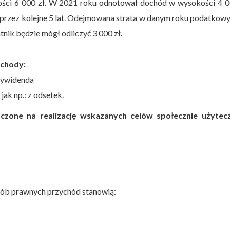
ości 6 000 zł. W 2021 roku odnotował dochód w wysokości 4 00
 przez kolejne 5 lat. Odejmowana strata w danym roku podatkow
tnik będzie mógł odliczyć 3 000 zł.
ychody:
 dywidenda
jak np.: z odsetek.
czone na realizację wskazanych celów społecznie użytec
ób prawnych przychód stanowią: