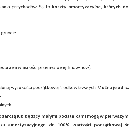
kania przychodów. Są to
koszty amortyzacyjne, których do
 gruncie
ie, prawa własności przemysłowej, know-how).
lonej wysokości początkowej środków trwałych.
Można je odlic
o
lnych.
podarczą lub będący małymi podatnikami mogą w pierwszym
u amortyzacyjnego do 100% wartości początkowej ś