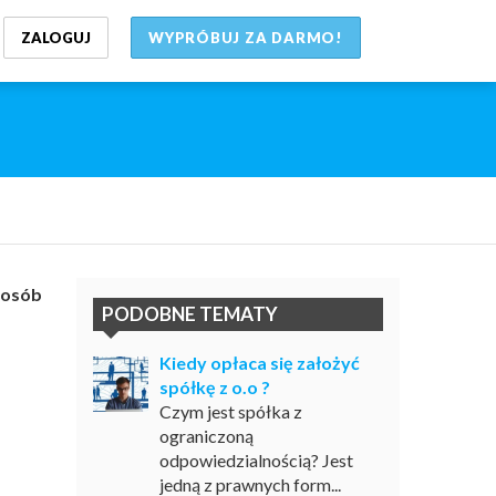
ZALOGUJ
WYPRÓBUJ ZA DARMO!
 osób
PODOBNE TEMATY
Kiedy opłaca się założyć
spółkę z o.o ?
Czym jest spółka z
ograniczoną
odpowiedzialnością? Jest
jedną z prawnych form...