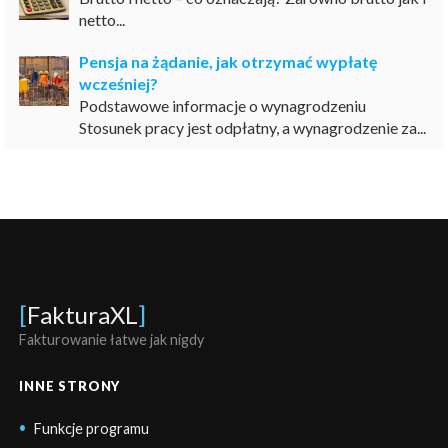
netto...
Pensja na żądanie, jak otrzymać wypłatę
wcześniej?
Podstawowe informacje o wynagrodzeniu
Stosunek pracy jest odpłatny, a wynagrodzenie za...
[
FakturaXL
]
Fakturowanie łatwe jak nigdy
INNE STRONY
Funkcje programu