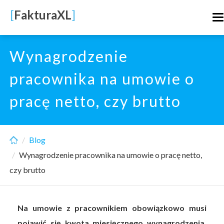
Skip
[
FakturaXL
]
T
to
n
main
content
Wynagrodzenie
pracownika na umowie o
pracę netto, czy brutto
Blog
Wynagrodzenie pracownika na umowie o pracę netto,
czy brutto
Na umowie z pracownikiem obowiązkowo musi
pojawić się kwota miesięcznego wynagrodzenia.