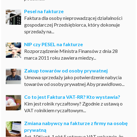
Pesel na fakturze
Faktura dla osoby nieprowadzącej działalności
gospodarczej Przedsiębiorca, który dokonuje
sprzedaży na...
NIP czy PESEL na fakturze
Rozporządzenie Ministra Finansów z dnia 28
marca 2011 roku zawiera miedzy...
Zakup towarów od osoby prywatnej
Umowa sprzedaży jako potwierdzenie nabycia
towarów od osoby prywatnej Aby prawidłowo...
Co to jest Faktura VAT-RR? Kto wystawia?
Kim jest rolnik ryczałtowy? Zgodnie z ustawą o
VAT rolnikiem ryczałtowym...
Zmiana nabywcy na fakturze z firmy na osobę
prywatną
Art. 106j ust. 1 pkt 5 ustawy o VAT wskazuje, że...