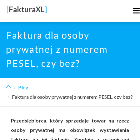
Skip
[
FakturaXL
]
T
to
n
main
content
Faktura dla osoby
prywatnej z numerem
PESEL, czy bez?
Blog
Faktura dla osoby prywatnej z numerem PESEL, czy bez?
Przedsiębiorca, który sprzedaje towar na rzecz
osoby prywatnej ma obowiązek wystawienia
faktury na jej żądanie. Zgodnie z przepisami