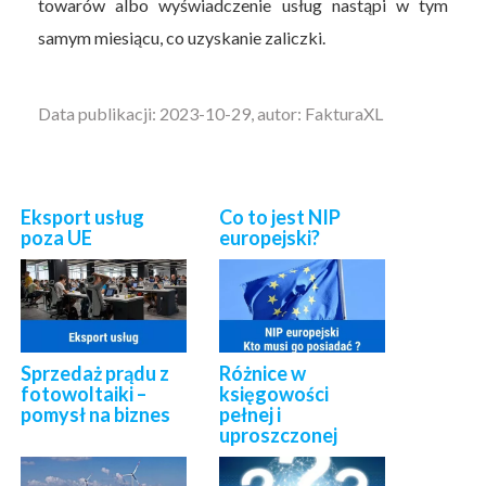
towarów albo wyświadczenie usług nastąpi w tym
samym miesiącu, co uzyskanie zaliczki.
Data publikacji: 2023-10-29, autor: FakturaXL
Eksport usług
Co to jest NIP
poza UE
europejski?
Sprzedaż prądu z
Różnice w
fotowoltaiki –
księgowości
pomysł na biznes
pełnej i
uproszczonej