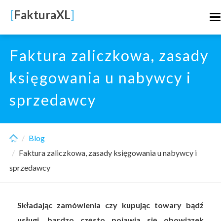
Skip
[
FakturaXL
]
T
to
n
main
content
Faktura zaliczkowa, zasady
księgowania u nabywcy i
sprzedawcy
Blog
Faktura zaliczkowa, zasady księgowania u nabywcy i
sprzedawcy
Składając zamówienia czy kupując towary bądź
usługi, bardzo często pojawia się obowiązek