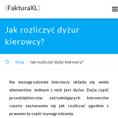
Skip
[
FakturaXL
]
T
to
n
main
content
Jak rozliczyć dyżur
kierowcy?
Blog
Jak rozliczyć dyżur kierowcy?
Na wynagrodzenie kierowcy składa się wiele
elementów. Jednym z nich jest dyżur. Duża część
przedsiębiorców zatrudniających kierowców
często zastanawia się jak rozliczać zgodnie z
prawem tę część wynagrodzenia.