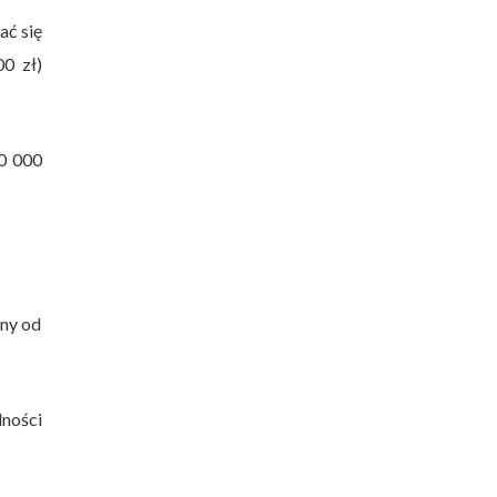
ać się
0 zł)
30 000
lny od
lności