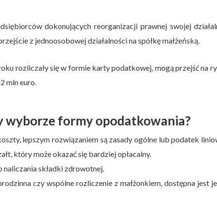
dsiębiorców dokonujących reorganizacji prawnej swojej działal
przejście z jednoosobowej działalności na spółkę małżeńską.
oku rozliczały się w formie karty podatkowej, mogą przejść na ry
2 mln euro.
zy wyborze formy opodatkowania?
koszty, lepszym rozwiązaniem są zasady ogólne lub podatek lini
łt, który może okazać się bardziej opłacalny.
aliczania składki zdrowotnej.
rorodzinna czy wspólne rozliczenie z małżonkiem, dostępna jest j