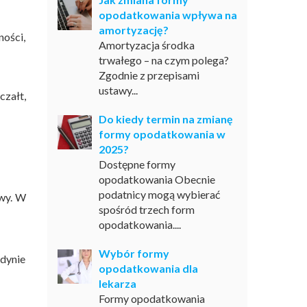
opodatkowania wpływa na
amortyzację?
ności,
Amortyzacja środka
trwałego – na czym polega?
Zgodnie z przepisami
ustawy...
czałt,
Do kiedy termin na zmianę
formy opodatkowania w
2025?
Dostępne formy
opodatkowania Obecnie
podatnicy mogą wybierać
owy. W
spośród trzech form
opodatkowania....
Wybór formy
edynie
opodatkowania dla
lekarza
Formy opodatkowania