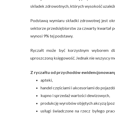
składek zdrowotnych, których wysokość uzależ
Podstawą wymiaru składki zdrowotnej jest ok
sektorze przedsiębiorstw za czwarty kwartał 
wynosi 9% tej podstawy.
Ryczałt może być korzystnym wyborem dla 
uproszczoną księgowość. Jednak nie wszyscy mo
Z ryczałtu od przychodów ewidencjonowany
apteki,
handel częściami i akcesoriami do pojazd
kupno i sprzedaż wartości dewizowych,
produkcję wyrobów objętych akcyzą (poza
usługi świadczone na rzecz byłego pra