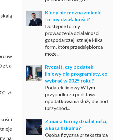
Kiedy nie można zmienić
 skalą
formy działalności?
Dostępne formy
prowadzenia działalności
gospodarczej Istnieje kilka
form, które przedsiębiorca
może...
orców
 zł, a
Ryczałt, czy podatek
liniowy dla programisty, co
wybrać w 2025 roku?
Podatek liniowy W tym
00 zł
przypadku za podstawę
opodatkowania służy dochód
(przychód...
okości
Zmiana formy działalności,
a kasa fiskalna?
tnieje
Osoba fizyczna przekształca
ny na