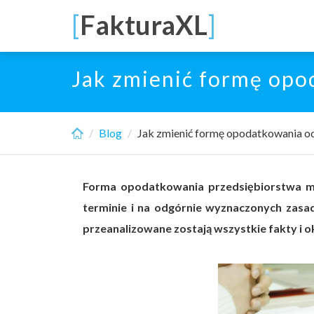
Skip
[
FakturaXL
]
to
main
content
Jak zmienić formę op
Blog
Jak zmienić formę opodatkowania o
Forma opodatkowania przedsiębiorstwa m
terminie i na odgórnie wyznaczonych zasa
przeanalizowane zostają wszystkie fakty i o