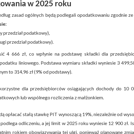
owania w 2025 roku
według zasad ogólnych będą podlegali opodatkowaniu zgodnie ze
ie:
y przedział podatkowy),
ugi przedział podatkowy).
ć 4 666 zł, co wpłynie na podstawę składki dla przedsiębi
 podatku liniowego. Podstawa wymiaru składki wyniesie 3 499,50
nym to 314,96 zł (9% od podstawy).
korzystne dla przedsiębiorców osiągających dochody do 10 0
odatkowych lub wspólnego rozliczenia z małżonkiem.
dą opłacać stałą stawkę PIT wynoszącą 19%, niezależnie od wys
lega odliczeniu, a jej limit w 2025 roku wyniesie 12 900 zł. Is
tnim rokiem obowiązywania tej ulgi, ponieważ planowane zmia