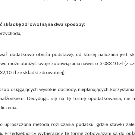
zać składkę zdrowotną na dwa sposoby:
przychodu,
.
ieważ dodatkowo obniża podstawę, od której naliczana jest sk
niowo może obniżyć swoje zobowiązania nawet o 3 083,10 zł (z c
2,10 zł ze składki zdrowotnej).
osób osiągających wysokie dochody, nieplanujących korzystania
małżonkiem. Decydując się na tę formę opodatkowania, nie 
liczenia.
 uproszczona metoda rozliczania podatku, gdzie stawki zale
7%. Przedsiębiorcy wybierający tę formę zobowiązani są do opł