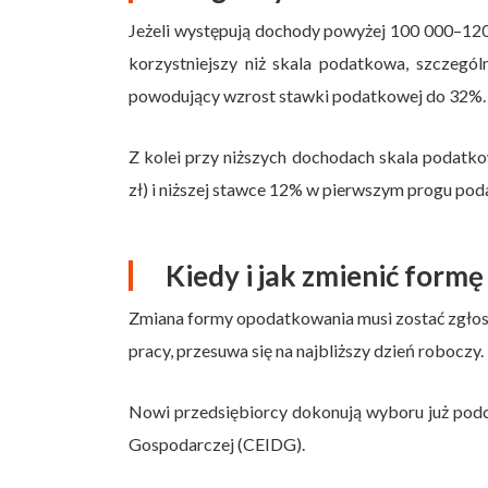
Jeżeli występują dochody powyżej 100 000–120 
korzystniejszy niż skala podatkowa, szczegó
powodujący wzrost stawki podatkowej do 32%.
Z kolei przy niższych dochodach skala podatk
zł) i niższej stawce 12% w pierwszym progu po
Kiedy i jak zmienić for
Zmiana formy opodatkowania musi zostać zgłosz
pracy, przesuwa się na najbliższy dzień roboczy.
Nowi przedsiębiorcy dokonują wyboru już podcza
Gospodarczej (CEIDG).