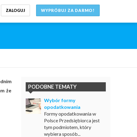
ZALOGUJ
WYPRÓBUJ ZA DARMO!
ednim
PODOBNE TEMATY
em że
Wybór formy
opodatkowania
Formy opodatkowania w
Polsce Przedsiębiorca jest
tym podmiotem, który
wybiera sposób...