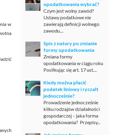
opodatkowania wybrać?
Czym jest wolny zawód?
Ustawy podatkowe nie
nia w
zawierają definicji wolnego
zawodu....
owotna
Spis z natury po zmianie
formy opodatkowania
Zmiana formy
adzić
opodatkowania w ciągu roku
Posiłkując się art. 17 ust....
Kiedy można płacić
podatek liniowy i ryczałt
jednocześnie?
Prowadzenie jednocześnie
kilku rodzajów działalności
gospodarczej – jaka forma
opodatkowania? Przepisy...
anych
Jak zmiana formy