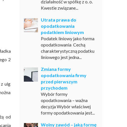
działalność w spółkę z o. o.
Kwestie związane...
Utrata prawa do
opodatkowania
podatkiem liniowym
Podatek liniowy jako forma
opodatkowania Cechą
ładka
charakterystyczną podatku
liniowego jest jedna...
zego 2
Zmiana formy
opodatkowania firmy
przed pierwszym
 z ulg
przychodem
można
Wybór formy
opodatkowania – ważna
decyzja Wybór właściwej
formy opodatkowania jest...
żą od
Wolny zawód – jaką formę
acania