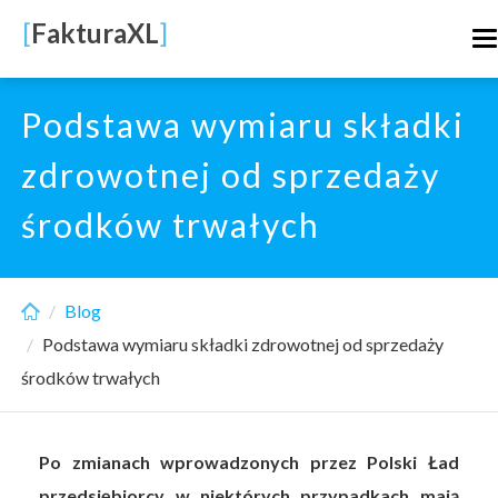
Skip
[
FakturaXL
]
T
to
n
main
content
Podstawa wymiaru składki
zdrowotnej od sprzedaży
środków trwałych
Blog
Podstawa wymiaru składki zdrowotnej od sprzedaży
środków trwałych
Po zmianach wprowadzonych przez Polski Ład
przedsiębiorcy w niektórych przypadkach mają