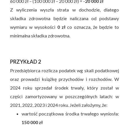
60 000 zł – (100 000 zł – 20 000 zł) =
-20 000 zł
Z wyliczenia wyszła strata w dochodzie, dlatego
składka zdrowotna będzie naliczana od podstawy
wymiaru w wysokości
0 zł
co oznacza, że będzie to
minimalna składka zdrowotna.
PRZYKŁAD 2
Przedsiębiorca rozlicza podatek wg skali podatkowej
oraz prowadzi książkę przychodów i rozchodów. W
2024 roku sprzedał środek trwały, który został w
części zamortyzowany w poszczególnych latach: w
2021, 2022, 2023 i 2024 roku. Jeżeli założymy, że:
wartość początkowa środka trwałego wyniosła:
150 000 zł