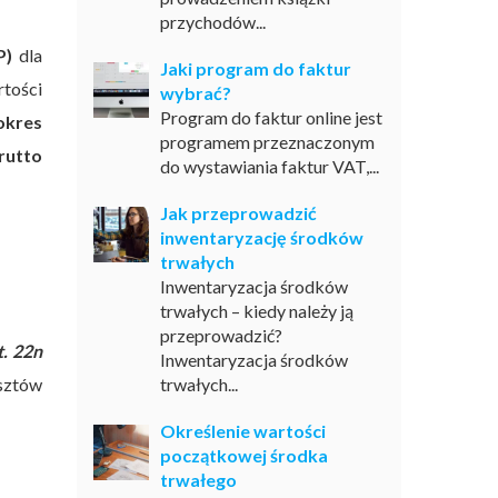
przychodów...
P)
dla
Jaki program do faktur
rtości
wybrać?
Program do faktur online jest
okres
programem przeznaczonym
brutto
do wystawiania faktur VAT,...
Jak przeprowadzić
inwentaryzację środków
trwałych
Inwentaryzacja środków
trwałych – kiedy należy ją
przeprowadzić?
t. 22n
Inwentaryzacja środków
osztów
trwałych...
Określenie wartości
początkowej środka
trwałego