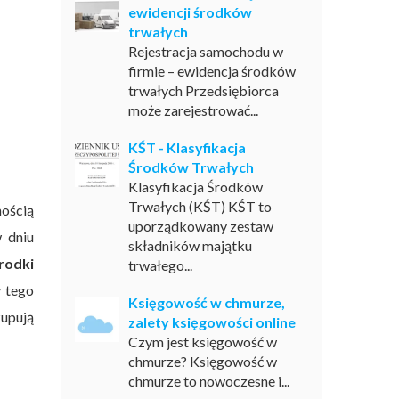
ewidencji środków
trwałych
Rejestracja samochodu w
firmie – ewidencja środków
trwałych Przedsiębiorca
może zarejestrować...
KŚT - Klasyfikacja
Środków Trwałych
Klasyfikacja Środków
Trwałych (KŚT) KŚT to
nością
uporządkowany zestaw
 dniu
składników majątku
rodki
trwałego...
 tego
Księgowość w chmurze,
kupują
zalety księgowości online
Czym jest księgowość w
chmurze? Księgowość w
chmurze to nowoczesne i...