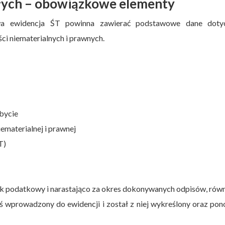
łych – obowiązkowe elementy
wa ewidencja ŚT powinna zawierać podstawowe dane doty
i niematerialnych i prawnych.
bycie
ematerialnej i prawnej
T)
k podatkowy i narastająco za okres dokonywanych odpisów, rów
yś wprowadzony do ewidencji i został z niej wykreślony oraz po