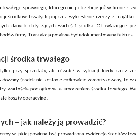
trwałego sprawnego, którego nie potrzebuje już w firmie. Cz
ji środków trwałych poprzez wykreślenie rzeczy z majątku f
nych danych dotyczących wartości środka. Obowiązujące prz
ychodów firmy. Transakcja powinna być udokumentowana fakturą.
cji środka trwałego
ylko przy sprzedaży, ale również w sytuacji kiedy rzecz zos
ikwidowany środek nie zostanie całkowicie zamortyzowany, to w 
ędzy wartością początkową, a umorzeniem środka trwałego. Wa
ałe koszty operacyjne”.
ch – jak należy ją prowadzić?
j formy w jakiej powinna być prowadzona ewidencja środków trw