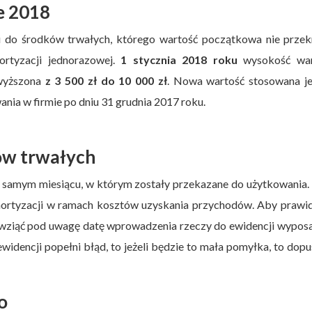
e 2018
ku do środków trwałych, którego wartość początkowa nie prze
rtyzacji jednorazowej.
1 stycznia 2018 roku
wysokość war
dwyższona
z 3 500 zł do 10 000 zł
. Nowa wartość stosowana je
nia w firmie po dniu 31 grudnia 2017 roku.
ków trwałych
m samym miesiącu, w którym zostały przekazane do użytkowania. 
y amortyzacji w ramach kosztów uzyskania przychodów. Aby praw
y wziąć pod uwagę datę wprowadzenia rzeczy do ewidencji wypos
ewidencji popełni błąd, to jeżeli będzie to mała pomyłka, to dop
o