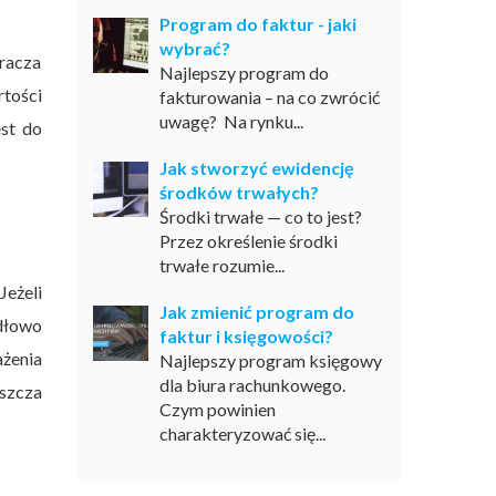
Program do faktur - jaki
wybrać?
kracza
Najlepszy program do
tości
fakturowania – na co zwrócić
uwagę? Na rynku...
st do
Jak stworzyć ewidencję
środków trwałych?
Środki trwałe — co to jest?
Przez określenie środki
trwałe rozumie...
Jeżeli
Jak zmienić program do
idłowo
faktur i księgowości?
ażenia
Najlepszy program księgowy
dla biura rachunkowego.
uszcza
Czym powinien
charakteryzować się...