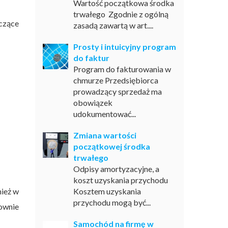
Wartość początkowa środka
trwałego Zgodnie z ogólną
czące
zasadą zawartą w art....
Prosty i intuicyjny program
do faktur
Program do fakturowania w
chmurze Przedsiębiorca
prowadzący sprzedaż ma
obowiązek
udokumentować...
Zmiana wartości
początkowej środka
trwałego
Odpisy amortyzacyjne, a
koszt uzyskania przychodu
nież w
Kosztem uzyskania
przychodu mogą być...
nownie
Samochód na firmę w