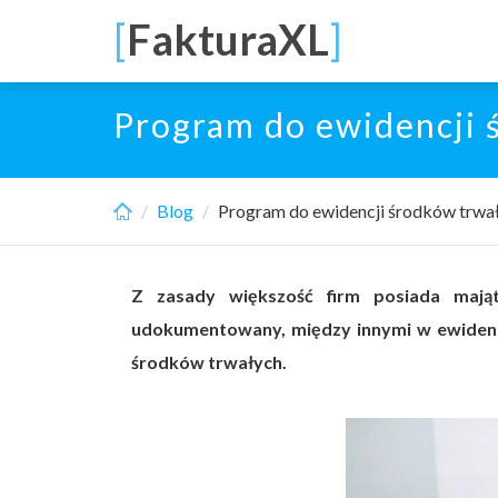
Skip
[
FakturaXL
]
to
main
content
Program do ewidencji 
Blog
Program do ewidencji środków trwa
Z zasady większość firm posiada mają
udokumentowany, między innymi w ewidenc
środków trwałych.