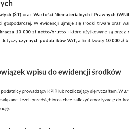
łych
łych (ŚT)
oraz
Wartości Niematerialnych i Prawnych (WNi
 gospodarczej. W ewidencji ujmuje się środki trwałe oraz wa
kracza 10 000 zł netto/brutto
i które użytkowane są przez
o
dotyczy
czynnych podatników VAT
, a limit kwoty
10 000 zł 
owiązek wpisu do ewidencji środków
podatnicy prowadzący KPiR lub rozliczający się ryczałtem. W
ar
 związane. Jeżeli przedsiębiorca chce zaliczyć amortyzację do k
ncję.