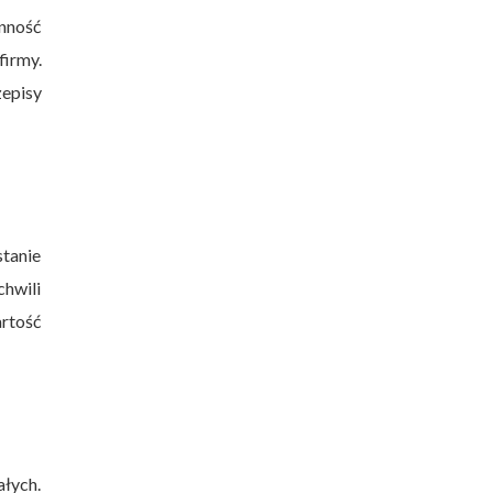
ynność
irmy.
episy
tanie
chwili
rtość
ałych.