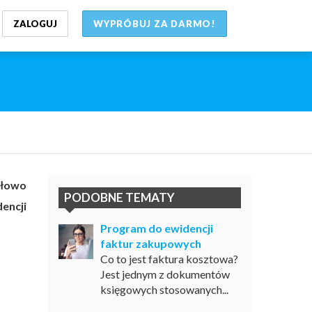
ZALOGUJ
WYPRÓBUJ ZA DARMO!
dłowo
PODOBNE TEMATY
encji
Program do ewidencji
faktur zakupowych
Co to jest faktura kosztowa?
Jest jednym z dokumentów
księgowych stosowanych...