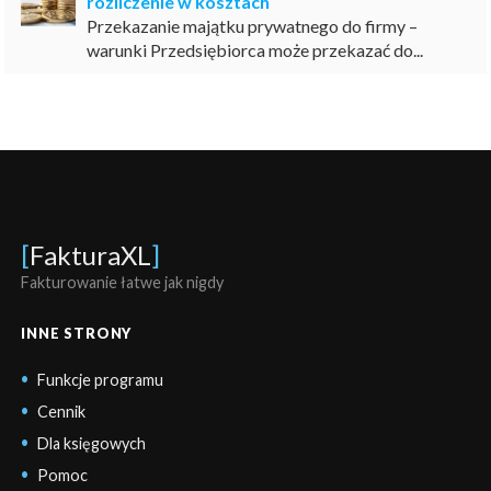
rozliczenie w kosztach
Przekazanie majątku prywatnego do firmy –
warunki Przedsiębiorca może przekazać do...
[
FakturaXL
]
Fakturowanie łatwe jak nigdy
INNE STRONY
Funkcje programu
Cennik
Dla księgowych
Pomoc