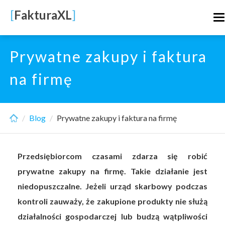
Skip
[
FakturaXL
]
T
to
n
main
content
Prywatne zakupy i faktura
na firmę
Blog
Prywatne zakupy i faktura na firmę
Przedsiębiorcom czasami zdarza się robić
prywatne zakupy na firmę. Takie działanie jest
niedopuszczalne. Jeżeli urząd skarbowy podczas
kontroli zauważy, że zakupione produkty nie służą
działalności gospodarczej lub budzą wątpliwości