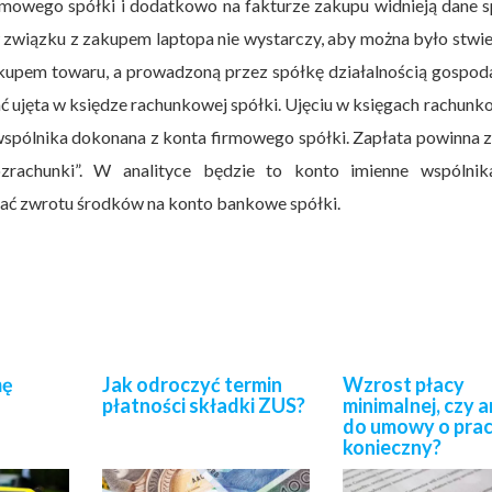
irmowego spółki i dodatkowo na fakturze zakupu widnieją dane s
 związku z zakupem laptopa nie wystarczy, aby można było stwie
upem towaru, a prowadzoną przez spółkę działalnością gospoda
ć ujęta w księdze rachunkowej spółki. Ujęciu w księgach rachun
wspólnika dokonana z konta firmowego spółki. Zapłata powinna 
zrachunki”. W analityce będzie to konto imienne wspólnik
ać zwrotu środków na konto bankowe spółki.
mę
Jak odroczyć termin
Wzrost płacy
płatności składki ZUS?
minimalnej, czy 
do umowy o prac
konieczny?