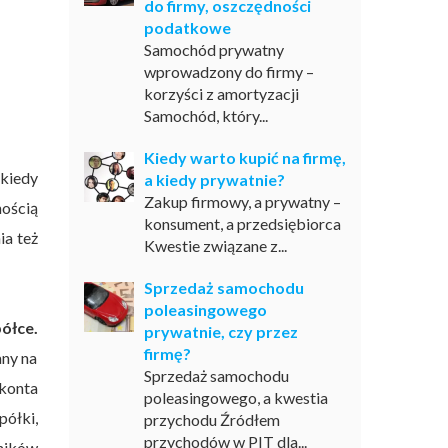
do firmy, oszczędności
podatkowe
Samochód prywatny
wprowadzony do firmy –
korzyści z amortyzacji
Samochód, który...
Kiedy warto kupić na firmę,
kiedy
a kiedy prywatnie?
Zakup firmowy, a prywatny –
nością
konsument, a przedsiębiorca
ia też
Kwestie związane z...
Sprzedaż samochodu
poleasingowego
ółce.
prywatnie, czy przez
firmę?
any na
Sprzedaż samochodu
 konta
poleasingowego, a kwestia
ółki,
przychodu Źródłem
przychodów w PIT dla...
ników