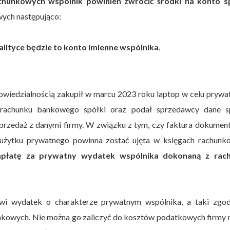
chunkowych wspólnik powinien zwrócić środki na konto sp
wych następująco:
alityce będzie to konto imienne wspólnika
.
owiedzialnością zakupił w marcu 2023 roku laptop w celu pryw
 rachunku bankowego spółki oraz podał sprzedawcy dane sp
rzedaż z danymi firmy. W związku z tym, czy faktura dokumen
użytku prywatnego powinna zostać ujęta w księgach rachunk
zapłatę za prywatny wydatek wspólnika dokonaną z rac
i wydatek o charakterze prywatnym wspólnika, a taki zgod
hunkowych. Nie można go zaliczyć do kosztów podatkowych firmy