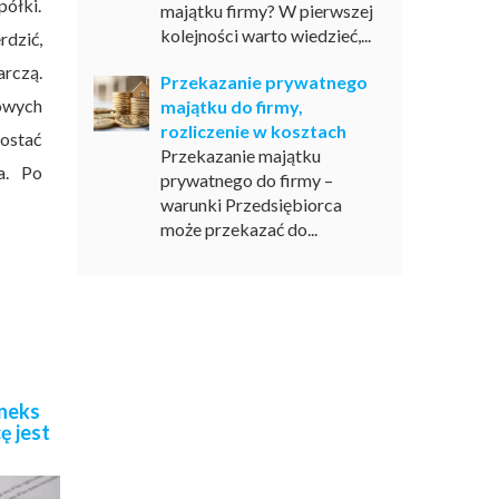
półki.
majątku firmy? W pierwszej
kolejności warto wiedzieć,...
rdzić,
rczą.
Przekazanie prywatnego
kowych
majątku do firmy,
rozliczenie w kosztach
zostać
Przekazanie majątku
a. Po
prywatnego do firmy –
warunki Przedsiębiorca
może przekazać do...
aneks
ę jest