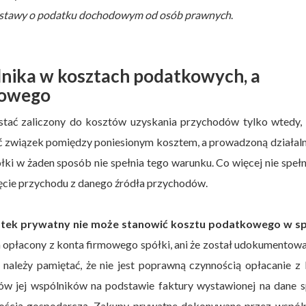
 ustawy o podatku dochodowym od osób prawnych
.
nika w kosztach podatkowych, a
mowego
tać zaliczony do kosztów uzyskania przychodów tylko wtedy, 
ać związek pomiędzy poniesionym kosztem, a prowadzoną działal
i w żaden sposób nie spełnia tego warunku. Co więcej nie spełn
ęcie przychodu z danego źródła przychodów.
tek prywatny nie może stanowić kosztu podatkowego w sp
n opłacony z konta firmowego spółki, ani że został udokumentow
 należy pamiętać, że nie jest poprawną czynnością opłacanie z
w jej wspólników na podstawie faktury wystawionej na dane sp
lnością gospodarczą. Zakupy prywatne dokonywane przez wspól