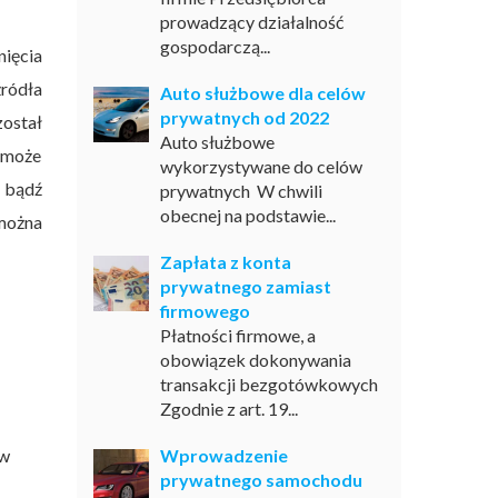
prowadzący działalność
gospodarczą...
nięcia
źródła
Auto służbowe dla celów
prywatnych od 2022
został
Auto służbowe
 może
wykorzystywane do celów
m bądź
prywatnych W chwili
obecnej na podstawie...
można
Zapłata z konta
prywatnego zamiast
firmowego
Płatności firmowe, a
obowiązek dokonywania
transakcji bezgotówkowych
Zgodnie z art. 19...
ów
Wprowadzenie
prywatnego samochodu