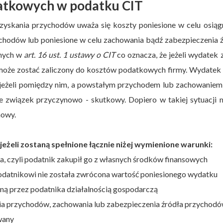
datkowych w podatku CIT
zyskania przychodów uważa się koszty poniesione w celu osiąg
hodów lub poniesione w celu zachowania bądź zabezpieczenia 
nych w
art. 16 ust. 1 ustawy o CIT
co oznacza, że jeżeli wydatek 
może zostać zaliczony do kosztów podatkowych firmy. Wydatek
 jeżeli pomiędzy nim, a powstałym przychodem lub zachowanie
 związek przyczynowo - skutkowy. Dopiero w takiej sytuacji 
mowy.
żeli zostaną spełnione łącznie niżej wymienione warunki:
a, czyli podatnik zakupił go z własnych środków finansowych
podatnikowi nie została zwrócona wartość poniesionego wydatku
ą przez podatnika działalnością gospodarczą
nia przychodów, zachowania lub zabezpieczenia źródła przychod
wany