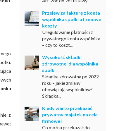
ółki.
Art. 28c do 28t ustawy...
Przelew za fakturę z konta
wspólnika spółki a firmowe
koszty
Uregulowanie płatności z
prywatnego konta wspólnika
– czy to koszt...
atnego
Wysokość składki
ółki.
zdrowotnej dla wspólnika
spółki
tująca
Składka zdrowotna po 2022
owych
roku – jakie zmiany
hunku
obowiązują wspólników?
Składka...
Kiedy warto przekazać
prywatny majątek na cele
nie z
firmowe?
 nawet
Co można przekazać do