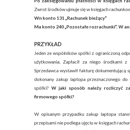
Po zaksięgowaniu płatności w księgach ra
Zwrot środków ujmuje się w księgach rachunko
Wn konto 131 „Rachunek bieżący”
Ma konto 240 „Pozostałe rozrachunki”. W an
PRZYKŁAD
Jeden ze wspólników spółki z ograniczoną odp
użytkowania. Zapłacił za niego środkami z
Sprzedawca wystawił fakturę dokumentującą sp
dokonany zakup laptopa przeznaczonego do 
spółki?
W jaki sposób należy rozliczyć 
firmowego spółki?
W opisanym przypadku zakup laptopa stanow
przepisami nie podlega ujęciu w księgach rac