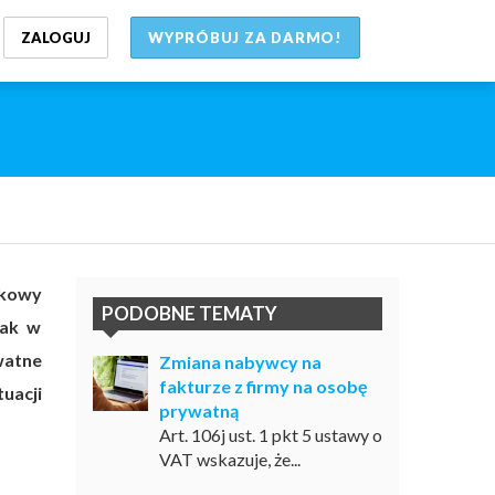
ZALOGUJ
WYPRÓBUJ ZA DARMO!
nkowy
PODOBNE TEMATY
nak w
watne
Zmiana nabywcy na
fakturze z firmy na osobę
uacji
prywatną
Art. 106j ust. 1 pkt 5 ustawy o
VAT wskazuje, że...