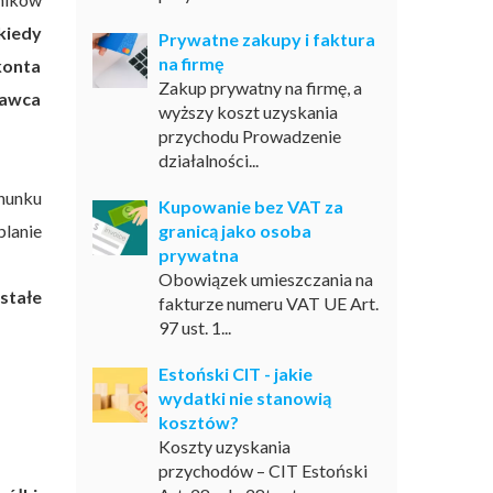
kiedy
Prywatne zakupy i faktura
na firmę
konta
Zakup prywatny na firmę, a
dawca
wyższy koszt uzyskania
przychodu Prowadzenie
działalności...
chunku
Kupowanie bez VAT za
lanie
granicą jako osoba
prywatna
Obowiązek umieszczania na
stałe
fakturze numeru VAT UE Art.
97 ust. 1...
Estoński CIT - jakie
wydatki nie stanowią
kosztów?
Koszty uzyskania
przychodów – CIT Estoński