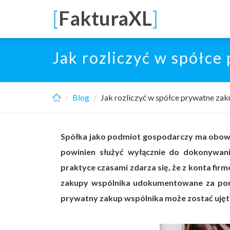
Skip
[
FakturaXL
]
to
main
content
Jak rozliczyć w spółc
Blog
Jak rozliczyć w spółce prywatne za
Spółka jako podmiot gospodarczy ma obowi
powinien służyć wyłącznie do dokonywani
praktyce czasami zdarza się, że z konta f
zakupy wspólnika udokumentowane za pomoc
prywatny zakup wspólnika może zostać ujęt