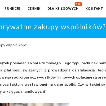
FUNKCJE
CENNIK
DLA KSIĘGOWYCH
KONTAKT
e prywatne zakupy wspólników?
kupy wspólników?
ązek posiadania konta firmowego. Tego typu rachunek ba
a płatności związanych z prowadzoną działalnością. Jed
irmowego spółki oprócz wydatków firmowych opłacane są pry
ą faktury wystawionej na dane spółki. Czy w takiej syt
y w księgach handlowych?