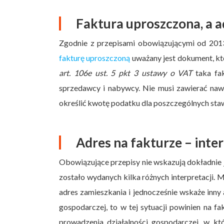
Faktura uproszczona, a a
Zgodnie z przepisami obowiązującymi od 20
fakturę uproszczoną
uważany jest dokument, kt
art. 106e ust. 5 pkt 3 ustawy o VAT
taka fak
sprzedawcy i nabywcy. Nie musi zawierać nawet
określić kwotę podatku dla poszczególnych st
Adres na fakturze – inte
Obowiązujące przepisy nie wskazują dokładnie j
zostało wydanych kilka różnych interpretacji.
adres zamieszkania i jednocześnie wskaże inny 
gospodarczej, to w tej sytuacji powinien na f
prowadzenia działalności gospodarczej, w k