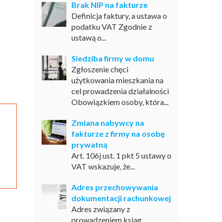
Brak NIP na fakturze
Definicja faktury, a ustawa o
podatku VAT Zgodnie z
ustawą o...
Siedziba firmy w domu
Zgłoszenie chęci
użytkowania mieszkania na
cel prowadzenia działalności
Obowiązkiem osoby, która...
Zmiana nabywcy na
fakturze z firmy na osobę
prywatną
Art. 106j ust. 1 pkt 5 ustawy o
VAT wskazuje, że...
Adres przechowywania
dokumentacji rachunkowej
Adres związany z
prowadzeniem ksiąg