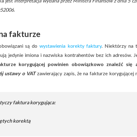
a jest
interpretacja wydana przez Ministra Finansów z dnia 5 c
D52006
.
 na fakturze
zobowiązani są do
wystawienia korekty faktury
. Niektórzy na 
ują jedynie imiona i nazwiska kontrahentów bez ich adresów. 
akturze korygującej powinien obowiązkowo znaleźć się 
06j ustawy o VAT
zawierający zapis, że na fakturze korygującej 
tyczy faktura korygująca:
jętych korektą