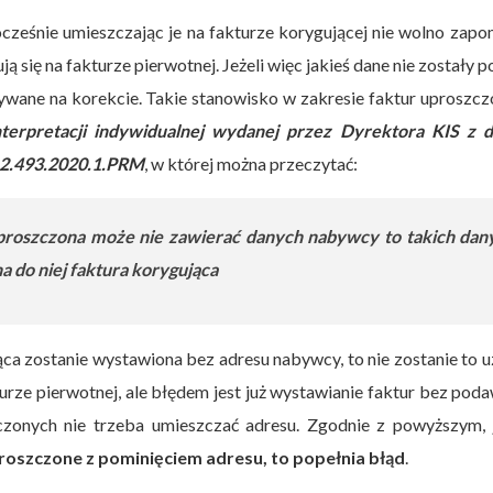
cześnie umieszczając je na fakturze korygującej nie wolno zapo
ją się na fakturze pierwotnej. Jeżeli więc jakieś dane nie zostały 
zywane na korekcie. Takie stanowisko w zakresie faktur uproszc
nterpretacji indywidualnej wydanej przez Dyrektora KIS z d
12.493.2020.1.PRM
, w której można przeczytać:
 uproszczona może nie zawierać danych nabywcy to takich dan
 do niej faktura korygująca
ca zostanie wystawiona bez adresu nabywcy, to nie zostanie to 
kturze pierwotnej, ale błędem jest już wystawianie faktur bez pod
zczonych nie trzeba umieszczać adresu. Zgodnie z powyższym,
roszczone z pominięciem adresu, to popełnia błąd
.