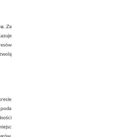
su
. Za
kazuje
resów
ozwolą
kresie
G poda
lności
miejsc
arów,