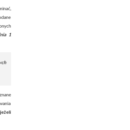
minać,
podane
zonych
nia 1
ych
uznane
awania
jeżeli