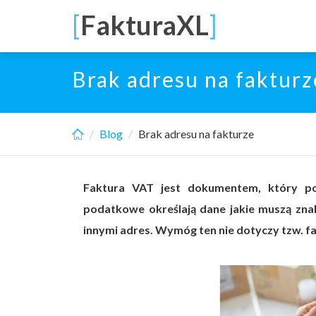
Skip
[
FakturaXL
]
to
main
content
Brak adresu na fakturz
Blog
Brak adresu na fakturze
Faktura VAT jest dokumentem, który pow
podatkowe określają dane jakie muszą zna
innymi adres. Wymóg ten nie dotyczy tzw. f