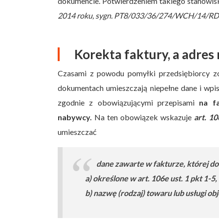
dokumencie. Potwierdzeniem takiego stanowisk
2014 roku, sygn. PT8/033/36/274/WCH/14/R
Korekta faktury, a adres
Czasami z powodu pomyłki przedsiębiorcy 
dokumentach umieszczają niepełne dane i wpis
zgodnie z obowiązującymi przepisami
na f
nabywcy.
Na ten obowiązek wskazuje
art. 1
umieszczać
dane zawarte w fakturze, której do
a) określone w art. 106e ust. 1 pkt 1-5,
b) nazwę (rodzaj) towaru lub usługi ob