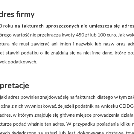
dres firmy
13 roku
na fakturach uproszczonych nie umieszcza się adre
órego wartość nie przekracza kwoty 450 zł lub 100 euro. Jak ws
tura nie musi zawierać ani imion i nazwisk lub nazw oraz ad
 stawki podatku o ile znajdują się na niej inne dane, które p
awek podatkowych.
rpretacje
aki adres powinien znajdować się na fakturach, dlatego w tym za
 Można z nich wywnioskować, że jeżeli podatnik na wniosku CEID
adres, w którym znajduje się główne miejsce prowadzenia działa
akturze podać właśnie ten adres. W przypadku posiadania kilku 
tórych świadczone są usługi lub jest dokonywana dostawa tow