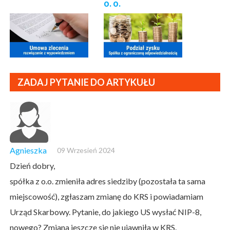
o. o.
ZADAJ PYTANIE DO ARTYKUŁU
Agnieszka
09 Wrzesień 2024
Dzień dobry,
spółka z o.o. zmieniła adres siedziby (pozostała ta sama
miejscowość), zgłaszam zmianę do KRS i powiadamiam
Urząd Skarbowy. Pytanie, do jakiego US wysłać NIP-8,
nowego? Zmiana jeszcze się nie ujawniła w KRS.