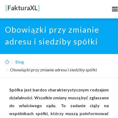
Skip
[
FakturaXL
]
T
to
n
main
content
Obowiązki przy zmianie
adresu i siedziby spółki
Blog
Obowiązki przy zmianie adresu i siedziby spółki
Spółka jest bardzo charakterystycznym rodzajem
działalności. Wszelkie zmiany muszą być zgłaszane
do właściwego sądu. To zadanie ciąży na
wspólnikach spółki, którzy muszą poinformować