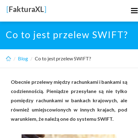
Skip
[
FakturaXL
]
T
to
n
main
content
Co to jest przelew SWIFT?
Blog
Co to jest przelew SWIFT?
Obecnie przelewy między rachunkami i bankami są
codziennością. Pieniądze przesyłane są nie tylko
pomiędzy rachunkami w bankach krajowych, ale
również umiejscowionych w innych krajach, pod
warunkiem, że należą one do systemu SWIFT.