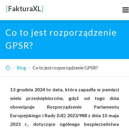
Skip
[
FakturaXL
]
T
to
n
main
content
Co to jest rozporządzenie
GPSR?
Blog
Co to jest rozporządzenie GPSR?
13 grudnia 2024 to data, która zapadła w pamięci
wielu przedsiębiorców, gdyż od tego dnia
obowiązuje Rozporządzenie Parlamentu
Europejskiego i Rady (UE) 2023/988 z dnia 10 maja
2023 r., dotyczące ogólnego bezpieczeństwa