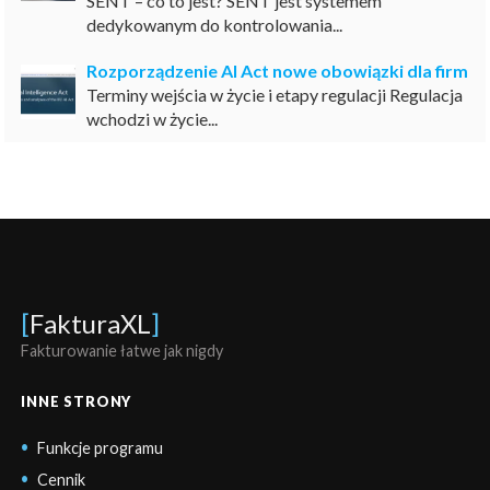
SENT – co to jest? SENT jest systemem
dedykowanym do kontrolowania...
Rozporządzenie AI Act nowe obowiązki dla firm
Terminy wejścia w życie i etapy regulacji Regulacja
wchodzi w życie...
[
FakturaXL
]
Fakturowanie łatwe jak nigdy
INNE STRONY
Funkcje programu
Cennik