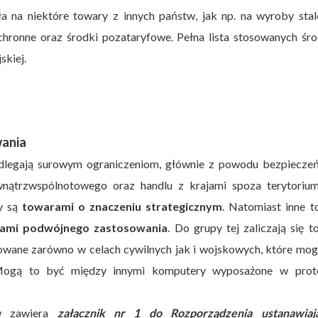
a na niektóre towary z innych państw, jak np. na wyroby stal
chronne oraz środki pozataryfowe. Pełna lista stosowanych śr
skiej.
wania
odlegają surowym ograniczeniom, głównie z powodu bezpieczeń
nątrzwspólnotowego oraz handlu z krajami spoza terytorium
wy są
towarami o znaczeniu strategicznym
. Natomiast inne 
ami podwójnego zastosowania
. Do grupy tej zaliczają się t
owane zarówno w celach cywilnych jak i wojskowych, które mo
 Mogą to być między innymi komputery wyposażone w prot
ów zawiera
załącznik nr 1 do Rozporządzenia ustanawiaj