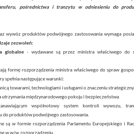
nsferu, pośrednictwa i tranzytu w odniesieniu do prod
raz wywóz produktów podwójnego zastosowania wymaga posia
dzaje zezwoleń:
a globalne
- wydawane są przez ministra właściwego do 
ają formę rozporządzenia ministra właściwego do spraw gospod
ry spełnia następujące warunki:
anicą towarami, technologiami i usługami o znaczeniu strategiczn
la utrzymania międzynarodowego pokoju i bezpieczeństwa
tanawiającym wspólnotowy system kontroli wywozu, trans
niu do produktów podwójnego zastosowania.
 są w formie rozporządzenia Parlamentu Europejskiego i Rad
ne w w/w. rozporządzeniu.