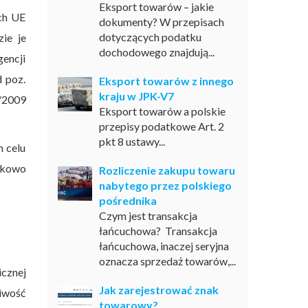
Eksport towarów – jakie
ch UE
dokumenty? W przepisach
dotyczących podatku
ie je
dochodowego znajdują...
gencji
 poz.
Eksport towarów z innego
kraju w JPK-V7
8/2009
Eksport towarów a polskie
przepisy podatkowe Art. 2
pkt 8 ustawy...
 celu
tkowo
Rozliczenie zakupu towaru
nabytego przez polskiego
pośrednika
Czym jest transakcja
łańcuchowa? Transakcja
łańcuchowa, inaczej seryjna
oznacza sprzedaż towarów,...
icznej
Jak zarejestrować znak
liwość
towarowy?