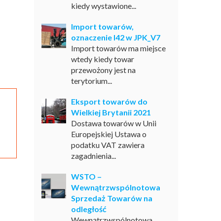
kiedy wystawione...
Import towarów,
oznaczenie I42 w JPK_V7
Import towarów ma miejsce
wtedy kiedy towar
przewożony jest na
terytorium...
Eksport towarów do
Wielkiej Brytanii 2021
Dostawa towarów w Unii
Europejskiej Ustawa o
podatku VAT zawiera
zagadnienia...
WSTO –
Wewnątrzwspólnotowa
Sprzedaż Towarów na
odległość
Wewnątrzwspólnotowa