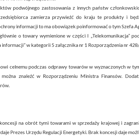
któw podwójnego zastosowania z innych państw członkowski
rzedsiębiorca zamierza przywieźć do kraju te produkty i będz
ochrony informacji to ma obowiązek poinformować o tym Szefa A
łównie o towary wymienione w części I „Telekomunikacja” pod
informacji” w kategorii 5 załącznika nr 1 Rozporządzenia nr 42
anowi celnemu podczas odprawy towarów w wyznaczonych w tym
 można znaleźć w Rozporządzeniu Ministra Finansów. Doda
arów.
oncesji na obrót tymi towarami w sprzedaży krajowej i zagran
aje Prezes Urzędu Regulacji Energetyki. Brak koncesji daje moż