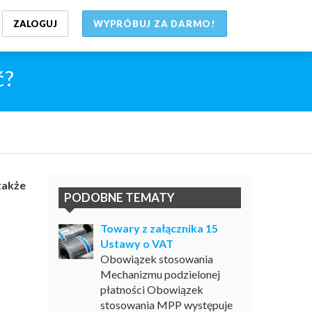
ZALOGUJ
WYPRÓBUJ ZA DARMO!
ć?
także
PODOBNE TEMATY
Towary z załącznika 15
Ustawy o VAT
Obowiązek stosowania
Mechanizmu podzielonej
płatności Obowiązek
stosowania MPP występuje