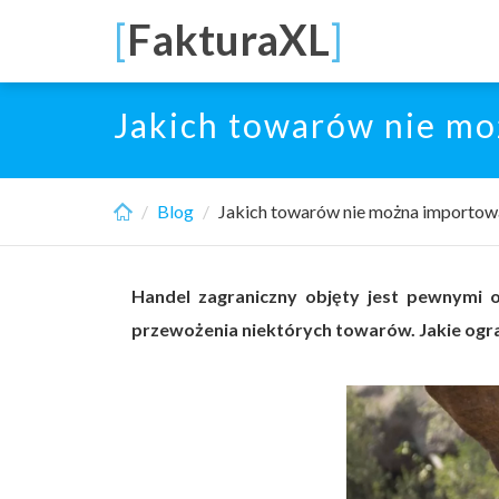
Skip
[
FakturaXL
]
to
main
content
Jakich towarów nie mo
Blog
Jakich towarów nie można importow
Handel zagraniczny objęty jest pewnymi 
przewożenia niektórych towarów. Jakie ogr