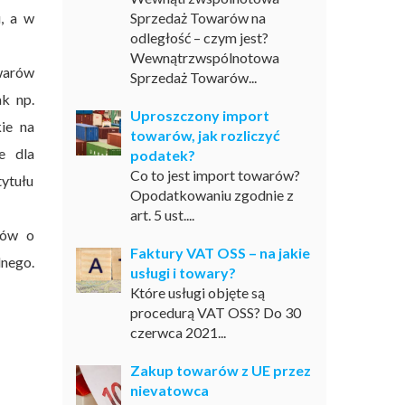
, a w
Sprzedaż Towarów na
odległość – czym jest?
Wewnątrzwspólnotowa
warów
Sprzedaż Towarów...
k np.
Uproszczony import
ie na
towarów, jak rozliczyć
e dla
podatek?
Co to jest import towarów?
tytułu
Opodatkowaniu zgodnie z
art. 5 ust....
rów o
Faktury VAT OSS – na jakie
lnego.
usługi i towary?
Które usługi objęte są
procedurą VAT OSS? Do 30
czerwca 2021...
Zakup towarów z UE przez
nievatowca