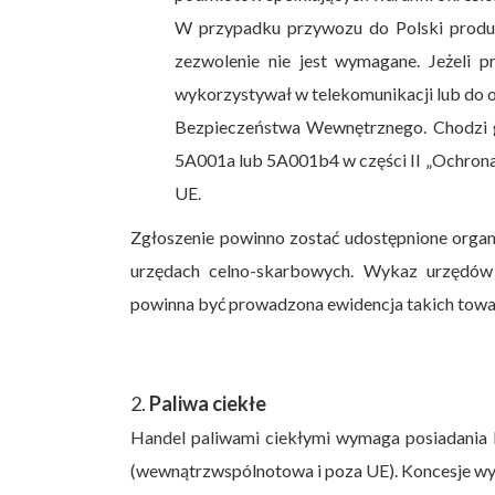
W przypadku przywozu do Polski produ
zezwolenie nie jest wymagane. Jeżeli p
wykorzystywał w telekomunikacji lub do 
Bezpieczeństwa Wewnętrznego. Chodzi g
5A001a lub 5A001b4 w części II „Ochrona 
UE.
Zgłoszenie powinno zostać udostępnione org
urzędach celno-skarbowych. Wykaz urzędów
powinna być prowadzona ewidencja takich tow
2.
Paliwa ciekłe
Handel paliwami ciekłymi wymaga posiadania k
(wewnątrzwspólnotowa i poza UE). Koncesje wyd