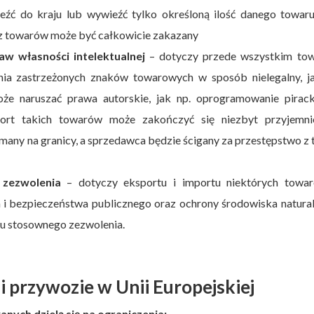
źć do kraju lub wywieźć tylko określoną ilość danego towaru
z towarów może być całkowicie zakazany
aw własności intelektualnej
– dotyczy przede wszystkim to
ia zastrzeżonych znaków towarowych w sposób nielegalny, ja
e naruszać prawa autorskie, jak np. oprogramowanie pirack
port takich towarów może zakończyć się niezbyt przyjemni
many na granicy, a sprzedawca będzie ścigany za przestępstwo z 
 zezwolenia
– dotyczy eksportu i importu niektórych towa
a i bezpieczeństwa publicznego oraz ochrony środowiska natura
iu stosownego zezwolenia.
 przywozie w Unii Europejskiej
ych dzielą się na ograniczenia: