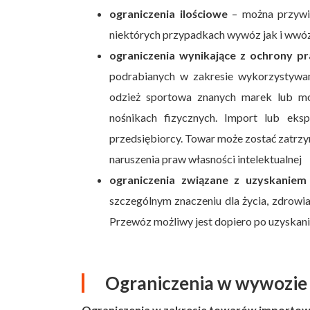
ograniczenia ilościowe
– można przywie
niektórych przypadkach wywóz jak i wwó
ograniczenia wynikające z ochrony pr
podrabianych w zakresie wykorzystywan
odzież sportowa znanych marek lub moż
nośnikach fizycznych. Import lub eks
przedsiębiorcy. Towar może zostać zatrzy
naruszenia praw własności intelektualnej
ograniczenia związane z uzyskaniem
szczególnym znaczeniu dla życia, zdrowi
Przewóz możliwy jest dopiero po uzyskan
Ograniczenia w wywozie i
Ograniczenia w zakresie towarów importowan