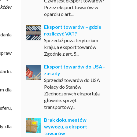
Czym jest eksport towarów?
uktów
Przez eksport towarów w
oparciu o art....
Eksport towarów – gdzie
rozliczyć VAT?
dania
Sprzedaż poza terytorium
kraju, a eksport towarów
spraw
Zgodnie z art. 5...
Eksport towarów do USA -
arki.
zasady
Sprzedaż towarów do USA
Polacy do Stanów
ym dla
Zjednoczonych eksportują
głównie: sprzęt
transportowy...
feru,
Brak dokumentów
y dla
wywozu, a eksport
towarów