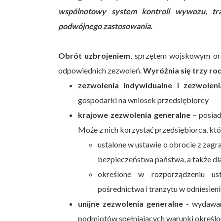
wspólnotowy system kontroli wywozu, tra
podwójnego zastosowania.
Obrót uzbrojeniem
, sprzętem wojskowym o
odpowiednich zezwoleń.
Wyróżnia się trzy ro
zezwolenia indywidualne i zezwoleni
gospodarki na wniosek przedsiębiorcy
krajowe zezwolenia generalne
– posiad
Może z nich korzystać przedsiębiorca, któ
ustalone w ustawie o obrocie z zagr
bezpieczeństwa państwa, a także d
określone w rozporządzeniu us
pośrednictwa i tranzytu w odniesie
unijne zezwolenia generalne
- wydawane
podmiotów spełniających warunki określo