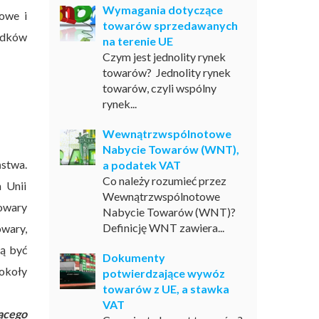
Wymagania dotyczące
owe i
towarów sprzedawanych
odków
na terenie UE
Czym jest jednolity rynek
towarów? Jednolity rynek
towarów, czyli wspólny
rynek...
Wewnątrzwspólnotowe
Nabycie Towarów (WNT),
stwa.
a podatek VAT
Co należy rozumieć przez
 Unii
Wewnątrzwspólnotowe
towary
Nabycie Towarów (WNT)?
Definicję WNT zawiera...
owary,
gą być
Dokumenty
okoły
potwierdzające wywóz
towarów z UE, a stawka
VAT
ącego