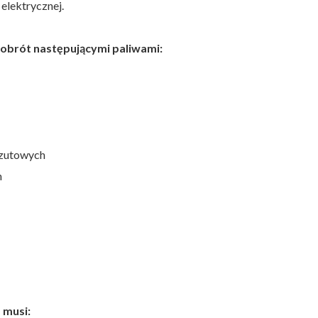
 elektrycznej.
 obrót następującymi paliwami:
rzutowych
h
 musi: