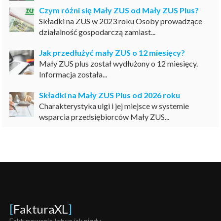
Czym różni się Mały ZUS od Mały ZUS Plus?
Składki na ZUS w 2023 roku Osoby prowadzące
działalność gospodarczą zamiast...
Jak przedłużyć mały ZUS o 12 miesięcy?
Mały ZUS plus został wydłużony o 12 miesięcy.
Informacja została...
Składki na Mały ZUS Plus od 2026 roku
Charakterystyka ulgi i jej miejsce w systemie
wsparcia przedsiębiorców Mały ZUS...
[
FakturaXL
]