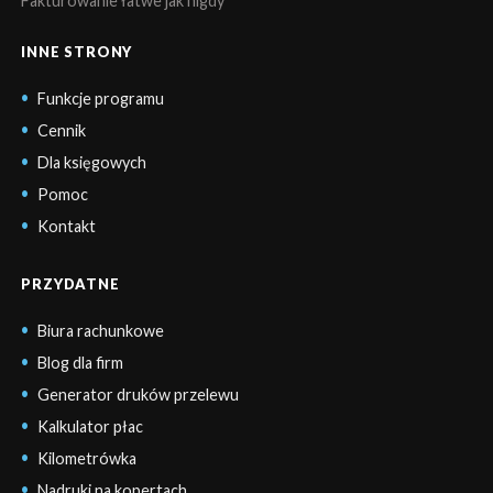
Fakturowanie łatwe jak nigdy
INNE STRONY
Funkcje programu
Cennik
Dla księgowych
Pomoc
Kontakt
PRZYDATNE
Biura rachunkowe
Blog dla firm
Generator druków przelewu
Kalkulator płac
Kilometrówka
Nadruki na kopertach