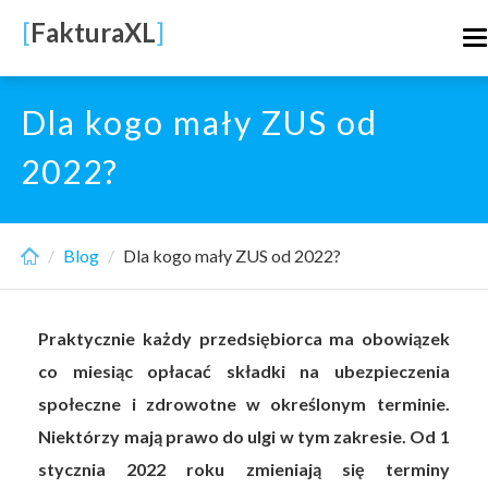
Skip
[
FakturaXL
]
T
to
n
main
content
Dla kogo mały ZUS od
2022?
Blog
Dla kogo mały ZUS od 2022?
Praktycznie każdy przedsiębiorca ma obowiązek
co miesiąc opłacać składki na ubezpieczenia
społeczne i zdrowotne w określonym terminie.
Niektórzy mają prawo do ulgi w tym zakresie. Od 1
stycznia 2022 roku zmieniają się terminy