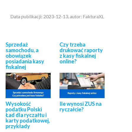
Data publikacji: 2023-12-13, autor: FakturaXL
Sprzedaż
Czy trzeba
samochodu, a
drukować raporty
obowiązek
z kasy fiskalnej
posiadania kasy
online?
fiskalnej
Wysokość
Ile wynosi ZUS na
podatku Polski
ryczałcie?
Ład dla ryczałtu i
karty podatkowej,
przykłady