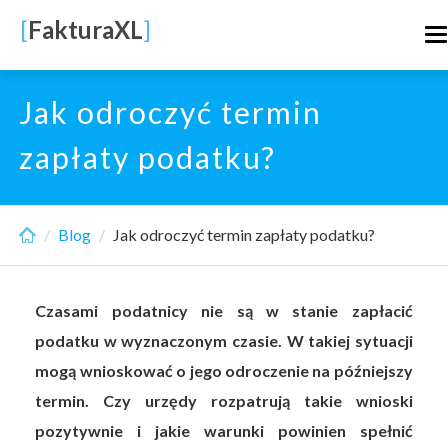
Skip
[
FakturaXL
]
T
to
n
main
content
Jak odroczyć termin
zapłaty podatku?
Blog
Jak odroczyć termin zapłaty podatku?
Czasami podatnicy nie są w stanie zapłacić
podatku w wyznaczonym czasie. W takiej sytuacji
mogą wnioskować o jego odroczenie na późniejszy
termin. Czy urzędy rozpatrują takie wnioski
pozytywnie i jakie warunki powinien spełnić