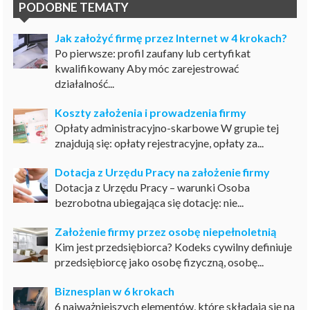
PODOBNE TEMATY
Jak założyć firmę przez Internet w 4 krokach?
Po pierwsze: profil zaufany lub certyfikat
kwalifikowany Aby móc zarejestrować
działalność...
Koszty założenia i prowadzenia firmy
Opłaty administracyjno-skarbowe W grupie tej
znajdują się: opłaty rejestracyjne, opłaty za...
Dotacja z Urzędu Pracy na założenie firmy
Dotacja z Urzędu Pracy – warunki Osoba
bezrobotna ubiegająca się dotację: nie...
Założenie firmy przez osobę niepełnoletnią
Kim jest przedsiębiorca? Kodeks cywilny definiuje
przedsiębiorcę jako osobę fizyczną, osobę...
Biznesplan w 6 krokach
6 najważniejszych elementów, które składają się na