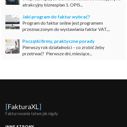
atrakcyjny biznesplan 1. OPIS...
Jaki program do faktur wybrać?
Program do faktur online jest programem
przeznaczonym do wystawiania faktur VAT,...
Początki firmy, praktyczne porady
Pierwszy rok działalności – co zrobić żeby
przetrwać? Pierwsze dni, miesiące...
[
FakturaXL
]
Fakturowanie łatwe jak nigdy
INNE STRONY