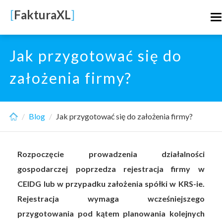
Skip
[
FakturaXL
]
T
to
n
main
content
Jak przygotować się do
założenia firmy?
Blog
Jak przygotować się do założenia firmy?
Rozpoczęcie prowadzenia działalności
gospodarczej poprzedza rejestracja firmy w
CEIDG lub w przypadku założenia spółki w KRS-ie.
Rejestracja wymaga wcześniejszego
przygotowania pod kątem planowania kolejnych