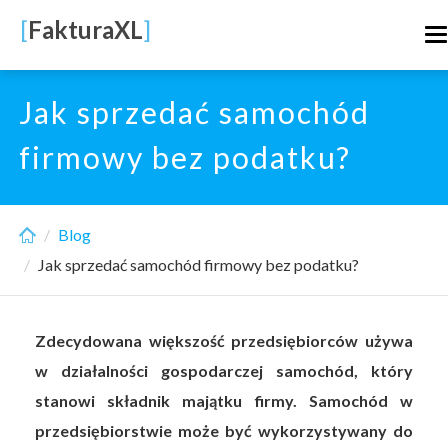
Skip
[
FakturaXL
]
T
to
n
main
content
Jak sprzedać samochód
firmowy bez podatku?
Blog
Jak sprzedać samochód firmowy bez podatku?
Zdecydowana większość przedsiębiorców używa
w działalności gospodarczej samochód, który
stanowi składnik majątku firmy. Samochód w
przedsiębiorstwie może być wykorzystywany do