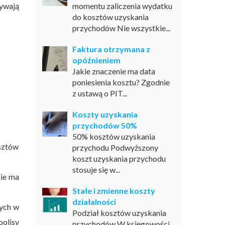
ływają
momentu zaliczenia wydatku
do kosztów uzyskania
przychodów Nie wszystkie...
Faktura otrzymana z
opóźnieniem
Jakie znaczenie ma data
poniesienia kosztu? Zgodnie
z ustawą o PIT...
Koszty uzyskania
przychodów 50%
50% kosztów uzyskania
sztów
przychodu Podwyższony
koszt uzyskania przychodu
stosuje się w...
nie ma
Stałe i zmienne koszty
działalności
nych w
Podział kosztów uzyskania
olisy
przychodów W księgowości