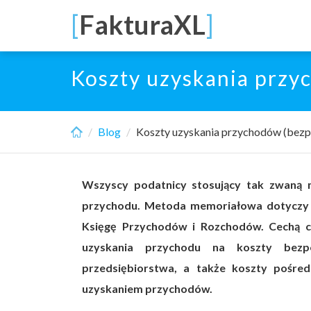
Skip
[
FakturaXL
]
to
main
content
Koszty uzyskania przy
Blog
Koszty uzyskania przychodów (bezpo
Wszyscy podatnicy stosujący tak zwaną 
przychodu. Metoda memoriałowa dotyczy p
Księgę Przychodów i Rozchodów. Cechą c
uzyskania przychodu na koszty bezpo
przedsiębiorstwa, a także koszty pośredn
uzyskaniem przychodów.