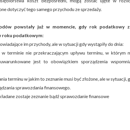
siębiorstwa koszt bezpośredni, mogą zostać ujęte w rozlic
one dotyczyć tego samego przychodu ze sprzedaży.
chodów powstały już w momencie, gdy rok podatkowy z
 w roku podatkowym:
iadające im przychody, ale w sytuacji gdy wystąpiły do dnia:
 w terminie nie przekraczającym upływu terminu, w którym 
z uwarunkowane jest to obowiązkiem sporządzenia wspomni
nia terminu w jakim to zeznanie musi być złożone, ale w sytuacji, 
ządzania sprawozdania finansowego.
ładane zostaje zeznanie bądź sprawozdanie finansowe