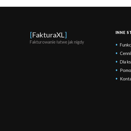
INNE 
[
FakturaXL
]
Fakturowanie łatwe jak nigdy
Funkc
Cenni
Dla k
Pomo
Konta