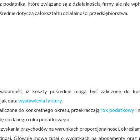
podatnika, które związane są z działalnością firmy, ale nie wp
rednie dotyczą całokształtu działalności przedsiębiorstwa.
 wiadomość, iż koszty pośrednie mogą być zaliczone do ko
 jak data
wystawienia faktury
.
 zaliczone do konkretnego okresu, przekraczają
rok podatkowy
i 
 się do danego roku podatkowego.
y uzyskania przychodów na warunkach proporcjonalności, określa
 odnosi. Głównie mowa tutaj o wydatkach na abonamenty oraz p