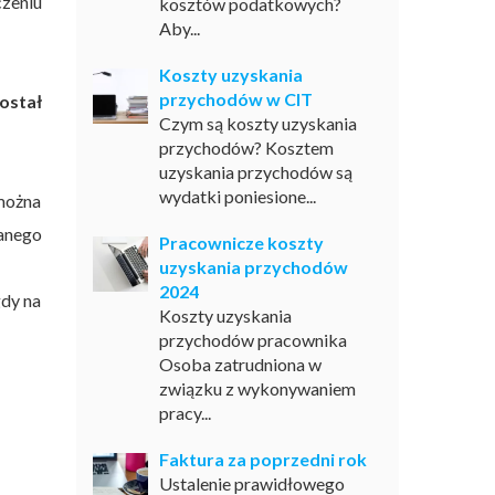
zeniu
kosztów podatkowych?
Aby...
Koszty uzyskania
przychodów w CIT
ostał
Czym są koszty uzyskania
przychodów? Kosztem
uzyskania przychodów są
wydatki poniesione...
można
anego
Pracownicze koszty
uzyskania przychodów
2024
gdy na
Koszty uzyskania
przychodów pracownika
Osoba zatrudniona w
związku z wykonywaniem
pracy...
Faktura za poprzedni rok
Ustalenie prawidłowego