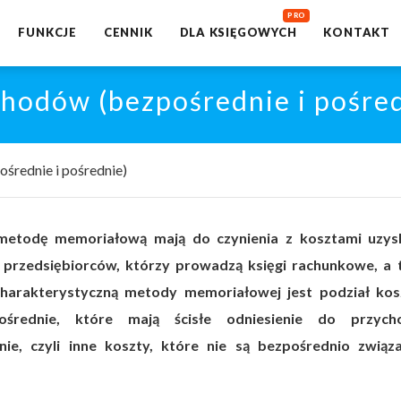
FUNKCJE
CENNIK
DLA KSIĘGOWYCH
KONTAKT
chodów (bezpośrednie i pośre
średnie i pośrednie)
metodę memoriałową mają do czynienia z kosztami uzys
rzedsiębiorców, którzy prowadzą księgi rachunkowe, a 
harakterystyczną metody memoriałowej jest podział ko
średnie, które mają ścisłe odniesienie do przyc
ie, czyli inne koszty, które nie są bezpośrednio związ