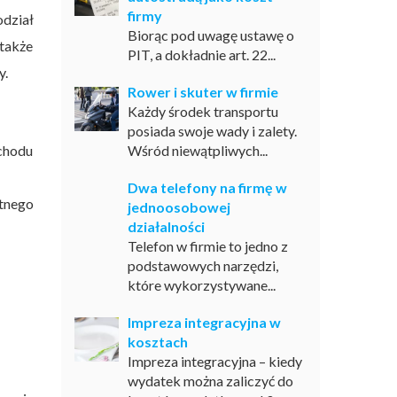
firmy
odział
Biorąc pod uwagę ustawę o
 także
PIT, a dokładnie art. 22...
y.
Rower i skuter w firmie
Każdy środek transportu
posiada swoje wady i zalety.
ychodu
Wśród niewątpliwych...
Dwa telefony na firmę w
tnego
jednoosobowej
działalności
Telefon w firmie to jedno z
podstawowych narzędzi,
które wykorzystywane...
Impreza integracyjna w
kosztach
Impreza integracyjna – kiedy
wydatek można zaliczyć do