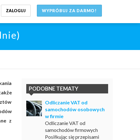
ZALOGUJ
WYPRÓBUJ ZA DARMO!
dnie)
kania
PODOBNE TEMATY
także
sztów
Odliczanie VAT od
samochodów osobowych
hodów
w firmie
ane z
Odliczanie VAT od
samochodów firmowych
Posiłkując się przepisami