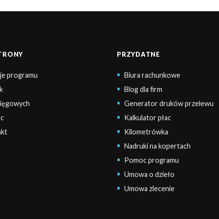
STRONY
PRZYDATNE
je programu
Biura rachunkowe
k
Blog dla firm
sięgowych
Generator druków przelewu
c
Kalkulator płac
kt
Kilometrówka
Nadruki na kopertach
Pomoc programu
Umowa o dzieło
Umowa zlecenie