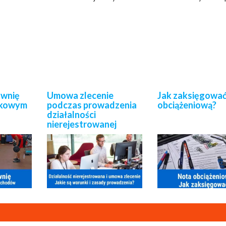
ownię
Umowa zlecenie
Jak zaksięgować
tkowym
podczas prowadzenia
obciążeniową?
działalności
nierejestrowanej