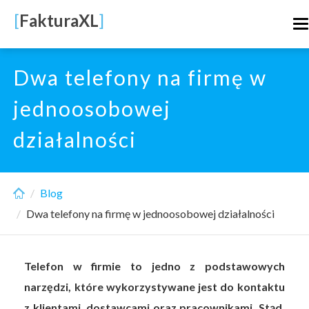
Skip
[
FakturaXL
]
T
to
n
main
content
Dwa telefony na firmę w
jednoosobowej
działalności
Blog
Dwa telefony na firmę w jednoosobowej działalności
Telefon w firmie to jedno z podstawowych
narzędzi, które wykorzystywane jest do kontaktu
z klientami, dostawcami oraz pracownikami. Stąd,