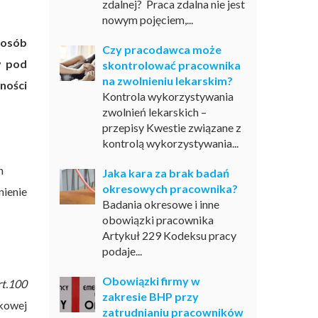
zdalnej? Praca zdalna nie jest
nowym pojęciem,...
posób
Czy pracodawca może
y pod
skontrolować pracownika
na zwolnieniu lekarskim?
ności
Kontrola wykorzystywania
zwolnień lekarskich –
przepisy Kwestie związane z
kontrolą wykorzystywania...
h
Jaka kara za brak badań
okresowych pracownika?
nienie
Badania okresowe i inne
obowiązki pracownika
Artykuł 229 Kodeksu pracy
podaje...
Obowiązki firmy w
rt.100
zakresie BHP przy
dkowej
zatrudnianiu pracowników