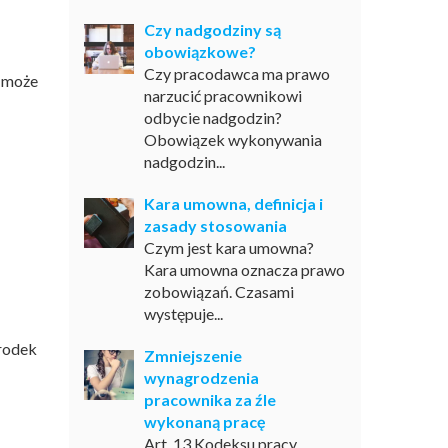
Czy nadgodziny są
obowiązkowe?
Czy pracodawca ma prawo
a może
narzucić pracownikowi
odbycie nadgodzin?
Obowiązek wykonywania
nadgodzin...
Kara umowna, definicja i
zasady stosowania
Czym jest kara umowna?
Kara umowna oznacza prawo
zobowiązań. Czasami
występuje...
środek
Zmniejszenie
wynagrodzenia
pracownika za źle
wykonaną pracę
Art. 13 Kodeksu pracy