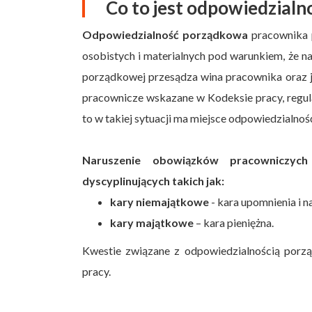
Co to jest odpowiedzial
Odpowiedzialność porządkowa
pracownika p
osobistych i materialnych pod warunkiem, że n
porządkowej przesądza wina pracownika oraz j
pracownicze wskazane w Kodeksie pracy, regul
to w takiej sytuacji ma miejsce odpowiedzialno
Naruszenie obowiązków pracowniczy
dyscyplinujących takich jak:
kary niemajątkowe
- kara upomnienia i 
kary majątkowe
– kara pieniężna.
Kwestie związane z odpowiedzialnością porz
pracy.