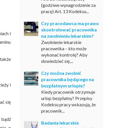
(godziwe wynagrodzenie za
pracę) Art. 13 Kodeksu...
Czy pracodawca ma prawo
skontrolować pracownika
iach i
na zwolnieniu lekarskim?
aminu
Zwolnienie lekarskie
pracownika – kto może
wykonać kontrolę? Aby
także
dowiedzieć się,...
Czy można zwolnić
pracownika będącego na
ieży i
bezpłatnym urlopie?
Kiedy pracownik otrzymuje
urlop bezpłatny? Przepisy
ć się
Kodeksu pracy wskazują, że
pracownik...
 bądź
Badania lekarskie
nia o