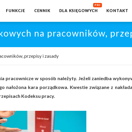
FUNKCJE
CENNIK
DLA KSIĘGOWYCH
KONTAKT
kowych na pracowników, przep
cowników, przepisy i zasady
 pracownicze w sposób należyty. Jeżeli zaniedba wykony
go nałożona kara porządkowa. Kwestie związane z nakład
rzepisach Kodeksu pracy.