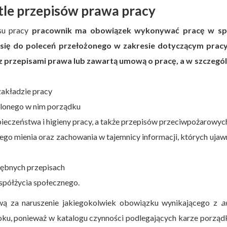
le przepisów prawa pracy
su pracy
pracownik ma obowiązek wykonywać pracę w s
 się do poleceń przełożonego w zakresie dotyczącym prac
 z przepisami prawa lub zawartą umową o pracę, a w szczegól
zakładzie pracy
alonego w nim porządku
ieczeństwa i higieny pracy, a także przepisów przeciwpożarowyc
jego mienia oraz zachowania w tajemnicy informacji, których ujaw
rębnych przepisach
spółżycia społecznego.
wą za naruszenie jakiegokolwiek obowiązku wynikającego z
a
oku, ponieważ w katalogu czynności podlegających karze porzą