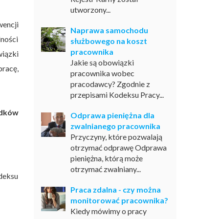
utworzony...
encji
Naprawa samochodu
lności
służbowego na koszt
pracownika
wiązki
Jakie są obowiązki
pracę,
pracownika wobec
pracodawcy? Zgodnie z
przepisami Kodeksu Pracy...
dków
Odprawa pieniężna dla
zwalnianego pracownika
Przyczyny, które pozwalają
otrzymać odprawę Odprawa
pieniężna, którą może
otrzymać zwalniany...
deksu
Praca zdalna - czy można
monitorować pracownika?
Kiedy mówimy o pracy