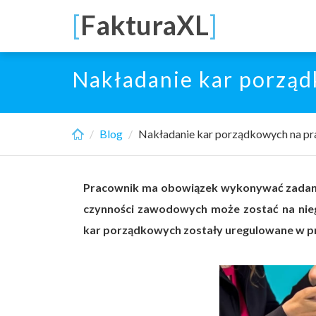
Skip
[
FakturaXL
]
to
main
content
Nakładanie kar porząd
Blog
Nakładanie kar porządkowych na pra
Pracownik ma obowiązek wykonywać zadania
czynności zawodowych może zostać na nie
kar porządkowych zostały uregulowane w p