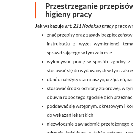
Przestrzeganie przepisó
higieny pracy
Jak wskazuje
art. 211 Kodeksu pracy
pracown
znać przepisy oraz zasady bezpieczeństwa 
instruktażu z wyżej wymienionej tem
sprawdzającego w tym zakresie
wykonywać pracę w sposób zgodny z pr
stosować się do wydawanych w tym zakre
dbać o należyty stan maszyn, urządzeń, nar
stosować środki ochrony zbiorowej, w tym
obuwia roboczego zgodnie z ich przezna
poddawać się wstępnym, okresowym i kon
do wskazań lekarskich
niezwłocznie zawiadomić przełożonego 
zdrowia ludzkiego, a także ostrzec wsp