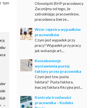
z tym
Obowiązki BHP pracodawcy
Zacznijmy od tego, że
zatrudniając pracowników,
pracodawca bierze...
Wzór rejestru wypadków
pracowników
Czym jest wypadek przy
cy,
pracy? Wypadek przy pracy
obu
jak wskazuje art....
wca
Konsekwencje
wystawienia pustej
faktury przez pracownika
Czym jest tzw. pusta
faktura? Pusta faktura,
sów
inaczej faktura fikcyjna jest...
nie
Kontrola trzeźwości
lub
pracownika – Kodeks
y –
Pracy