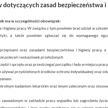
w dotyczących zasad bezpieczeństwa i
ik ma w szczególności obowiązek:
i higieny pracy. W związku z tym powinien brać udział w szkolen
atyki, a także powinien zgłaszać się do wymaganego egz
zepisami oraz zasadami bezpieczeństwa i higieny pracy, a 
sie poleceń i wskazówek przełożonych
zędzi i sprzętu oraz przestrzegać porządku i ładu w miejscu pracy
 używać przydzielonych środków ochrony indywidualnej oraz odz
czeniem
trolnym badaniom lekarskim oraz innym zaleconym oraz stosowa
o zauważonym w zakładzie pracy wypadku lub zagrożeniu życia
ółpracowników i inne osoby znajdujące się w rejonie zagroże