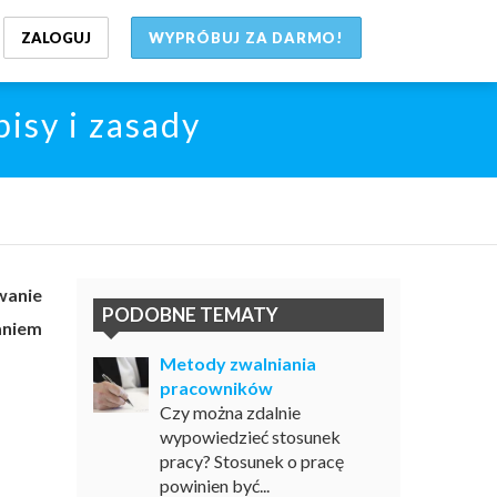
ZALOGUJ
WYPRÓBUJ ZA DARMO!
isy i zasady
wanie
PODOBNE TEMATY
aniem
Metody zwalniania
pracowników
Czy można zdalnie
wypowiedzieć stosunek
pracy? Stosunek o pracę
powinien być...