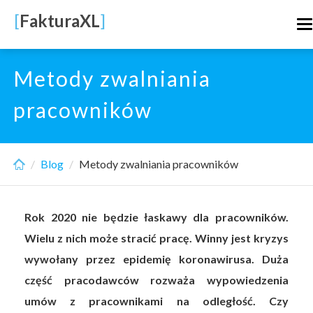
Skip
[
FakturaXL
]
T
to
n
main
content
Metody zwalniania
pracowników
Blog
Metody zwalniania pracowników
Rok 2020 nie będzie łaskawy dla pracowników.
Wielu z nich może stracić pracę. Winny jest kryzys
wywołany przez epidemię koronawirusa. Duża
część pracodawców rozważa wypowiedzenia
umów z pracownikami na odległość. Czy