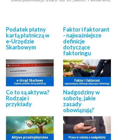
Podatek płatny
Faktor i faktorant
kartą płatniczą w
- najważniejsze
e-Urzędzie
definicje
Skarbowym
dotyczące
faktoringu
Co to są aktywa?
Nadgodziny w
Rodzaje i
sobotę, jakie
przykłady
zasady
obowiązują?