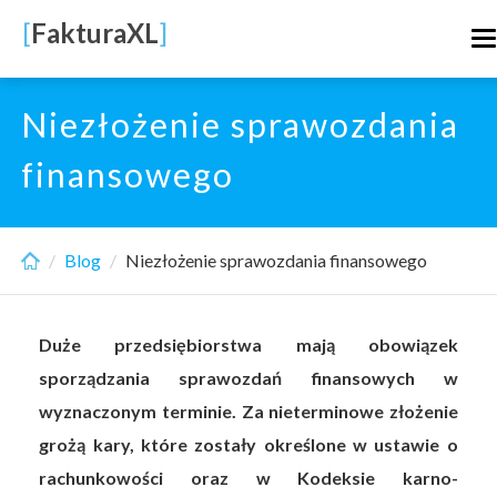
Skip
[
FakturaXL
]
T
to
n
main
content
Niezłożenie sprawozdania
finansowego
Blog
Niezłożenie sprawozdania finansowego
Duże przedsiębiorstwa mają obowiązek
sporządzania sprawozdań finansowych w
wyznaczonym terminie. Za nieterminowe złożenie
grożą kary, które zostały określone w ustawie o
rachunkowości oraz w Kodeksie karno-